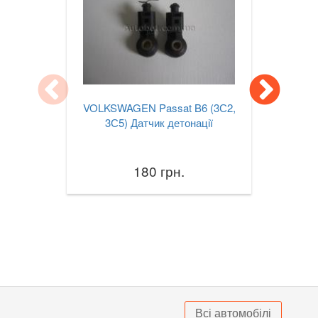
Jetta Mk VII A7
Lupo (6X1, 6E1)
Multivan T5 (7HM, 7HF)
Passat B6 (3С2, 3С5)
VOLKSWAGEN Passat B6 (3С2,
3С5) Датчик детонації
Passat B7 (362, 365)
Passat B8 (3G2, 3G5)
180 грн.
Passat CC (357)
Passat CC (358)
Passat Alltrack Mk I (B7)
Passat Alltrack Mk II (B8)
Phaeton (3D1)
Всі автомобілі