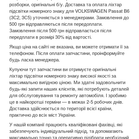
SUZUKI
розборки, оригінальні б/у. Доставка та оплата ліхтар
keyboard_arrow_down
підсвітки номерного знаку для VOLKSWAGEN Passat B6
TESLA
(3С2, 3С5) уточняється з менеджерами. Замовлення до
keyboard_arrow_down
500 грн відправляються після передоплати.
TOYOTA
Замовлення після 500 грн відправлається після
keyboard_arrow_down
передплати в розмірі 30% від вартості.
VOLKSWAGEN
keyboard_arrow_down
Якщо ціна на сайті не вказана, ви можете отримати її за
телефоном. Після оплати запчастини, проінформуйте
Arteon
будь ласка менеджера.
Atlas
Купуючи тут запчастини ви отримуєте оригінальні
ліхтар підсвітки номерного знаку високої якості за
Atlas Cross Sport
максимально вигідною ціною. Ми здатні задовольнити
будь-які запити наших клієнтів, які потребують деталей
Amarok (2H)
для обслуговування та ремонту автомобіля. І зробимо
це в найкоротші терміни — в межах 2-5 робочих днів.
Beetle (A5)
Доставка здійснюється по території всієї країни,
практично до всіх міст України.
New Beetle (9C1)
У нашій компанії працюють кваліфіковані фахівці, які
забезпечують індивідуальний підхід, та допомагають
New Beetle (5C1)
максимально точно та оперативно підібрати необхідний