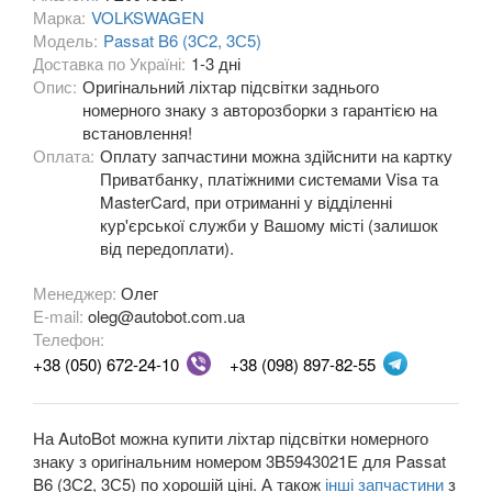
Марка:
VOLKSWAGEN
Модель:
Passat B6 (3С2, 3С5)
OPEL
keyboard_arrow_down
Доставка по Україні:
1-3 дні
Опис:
Оригінальний ліхтар підсвітки заднього
PEUGEOT
keyboard_arrow_down
номерного знаку з авторозборки з гарантією на
встановлення!
PORSCHE
keyboard_arrow_down
Оплата:
Оплату запчастини можна здійснити на картку
Приватбанку, платіжними системами Visa та
RENAULT
keyboard_arrow_down
MasterCard, при отриманні у відділенні
кур'єрської служби у Вашому місті (залишок
ROVER
keyboard_arrow_down
від передоплати).
SAAB
keyboard_arrow_down
Менеджер:
Олег
E-mail:
oleg@autobot.com.ua
SEAT
keyboard_arrow_down
Телефон:
+38 (050) 672-24-10
+38 (098) 897-82-55
SKODA
keyboard_arrow_down
SMART
keyboard_arrow_down
На AutoBot можна купити ліхтар підсвітки номерного
SUBARU
знаку з оригінальним номером 3B5943021E для Passat
keyboard_arrow_down
B6 (3С2, 3С5) по хорошій ціні. А також
інші запчастини
з