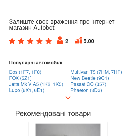
Golf VII (5G1)
Golf VII Variant (BA5)
Залиште своє враження про інтернет
магазин Autobot:
Golf VII Sportsvan
2
5.00
Golf VIII
Cross Golf
Популярні автомобілі
ID.3
Eos (1F7, 1F8)
Multivan T5 (7HM, 7HF)
FOX (5Z1)
New Beetle (9C1)
ID.4
Jetta Mk V A5 (1K2, 1K5)
Passat CC (357)
Lupo (6X1, 6E1)
Phaeton (3D3)
ID.5
ID.6
Рекомендовані товари
Jetta Mk V A5 (1K2, 1K5)
Jetta Mk VI A6 (5C6)