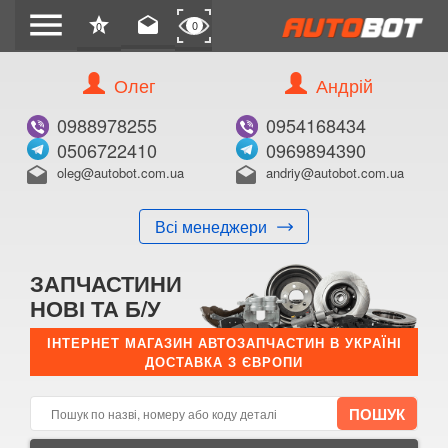
menu
star
drafts
0
0
Олег
Андрій
Б/В
В ЗАКЛАДКИ
0988978255
0954168434
0506722410
0969894390
oleg@autobot.com.ua
andriy@autobot.com.ua
drafts
drafts
Всі менеджери
КУПИТИ
ЗАПЧАСТИНИ
Оригінальний номер:
НОВІ ТА Б/У
Примітка:
ІНТЕРНЕТ МАГАЗИН АВТОЗАПЧАСТИН В УКРАЇНІ
ДОСТАВКА З ЄВРОПИ
Менеджер:
E-mail:
Телефон: