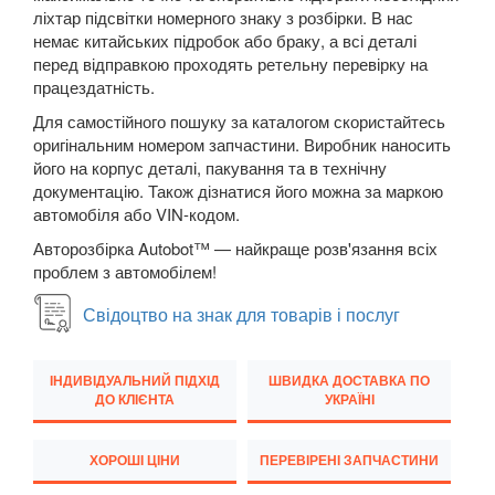
ліхтар підсвітки номерного знаку з розбірки. В нас
New Beetle Cabrio (1Y7)
немає китайських підробок або браку, а всі деталі
перед відправкою проходять ретельну перевірку на
Caddy IV
працездатність.
Eos (1F7, 1F8)
Для самостійного пошуку за каталогом скористайтесь
оригінальним номером запчастини. Виробник наносить
FOX (5Z1)
його на корпус деталі, пакування та в технічну
документацію. Також дізнатися його можна за маркою
Golf V (1K1)
автомобіля або VIN-кодом.
Golf V Variant (1K5)
Авторозбірка Autobot™ — найкраще розв'язання всіх
проблем з автомобілем!
Golf V Plus (5М1)
Свідоцтво на знак для товарів і послуг
Golf VI (5K1)
ІНДИВІДУАЛЬНИЙ ПІДХІД
ШВИДКА ДОСТАВКА ПО
Golf VI Cabrio (517)
ДО КЛІЄНТА
УКРАЇНІ
Golf VI Variant (AJ5)
ХОРОШІ ЦІНИ
ПЕРЕВІРЕНІ ЗАПЧАСТИНИ
Golf VI Plus (521)