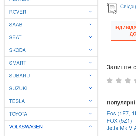
Свідоц
ROVER
keyboard_arrow_down
SAAB
keyboard_arrow_down
ІНДИВІД
ДО
SEAT
keyboard_arrow_down
SKODA
keyboard_arrow_down
SMART
keyboard_arrow_down
Залиште с
SUBARU
keyboard_arrow_down
SUZUKI
keyboard_arrow_down
TESLA
keyboard_arrow_down
Популярні
Eos (1F7, 1
TOYOTA
keyboard_arrow_down
FOX (5Z1)
VOLKSWAGEN
Jetta Mk V 
keyboard_arrow_down