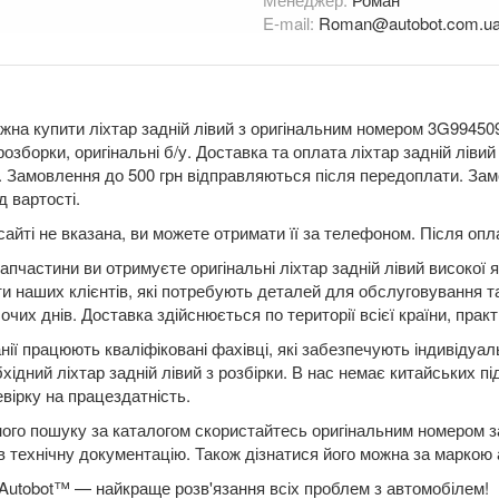
E-mail:
Roman@autobot.com.u
жна купити ліхтар задній лівий з оригінальним номером 3G9945093E
розборки, оригінальні б/у. Доставка та оплата ліхтар задній лів
Замовлення до 500 грн відправляються після передоплати. Замо
д вартості.
сайті не вказана, ви можете отримати її за телефоном. Після о
апчастини ви отримуєте оригінальні ліхтар задній лівий високої 
ти наших клієнтів, які потребують деталей для обслуговування т
чих днів. Доставка здійснюється по території всієї країни, практ
нії працюють кваліфіковані фахівці, які забезпечують індивідуа
бхідний ліхтар задній лівий з розбірки. В нас немає китайських п
вірку на працездатність.
ого пошуку за каталогом скористайтесь оригінальним номером за
в технічну документацію. Також дізнатися його можна за маркою
Autobot™ — найкраще розв'язання всіх проблем з автомобілем!