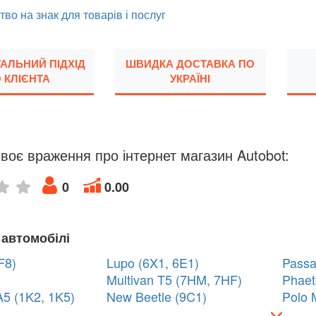
тво на знак для товарів і послуг
УАЛЬНИЙ ПІДХІД
ШВИДКА ДОСТАВКА ПО
 КЛІЄНТА
УКРАЇНІ
воє враження про інтернет магазин Autobot:
0
0.00
 автомобілі
F8)
Lupo (6X1, 6E1)
Passa
Multivan T5 (7HM, 7HF)
Phaet
A5 (1K2, 1K5)
New Beetle (9C1)
Polo 