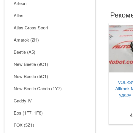
Arteon
Рекоме
Atlas
Atlas Cross Sport
Amarok (2H)
Beetle (A5)
New Beetle (9C1)
New Beetle (5C1)
VOLKS
New Beetle Cabrio (1Y7)
Alltrack 
удару 
Caddy IV
Eos (1F7, 1F8)
4
FOX (5Z1)