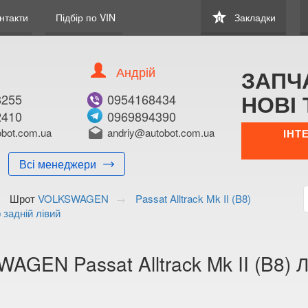
star
нтакти
Підбір по VIN
Закладки
0
Андрій
ЗАПЧ
НОВІ 
8255
0954168434
2410
0969894390
В ЗАКЛАДКИ
КУПИТИ
bot.com.ua
drafts
andriy@autobot.com.ua
ІНТ
Оригінальний номе
Всі менеджери
Примітка:
Шрот
VOLKSWAGEN
Passat Alltrack Mk II (B8)
Менеджер:
 задній лівий
E-mail:
Телефон:
+38 (095) 559-7
AGEN Passat Alltrack Mk II (B8) 
+38 (096) 998-6
Волинська о