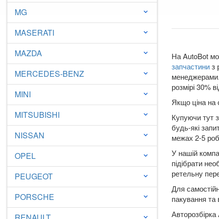
MG
keyboard_arrow_down
MASERATI
keyboard_arrow_down
MAZDA
keyboard_arrow_down
На AutoBot мо
запчастини
з 
MERCEDES-BENZ
keyboard_arrow_down
менеджерами. 
розмірі 30% ві
MINI
keyboard_arrow_down
Якщо ціна на 
MITSUBISHI
keyboard_arrow_down
Купуючи тут з
будь-які запи
NISSAN
keyboard_arrow_down
межах 2-5 робо
У нашій компа
OPEL
keyboard_arrow_down
підібрати нео
ретельну пере
PEUGEOT
keyboard_arrow_down
Для самостійн
PORSCHE
keyboard_arrow_down
пакування та 
Авторозбірка 
RENAULT
keyboard_arrow_down