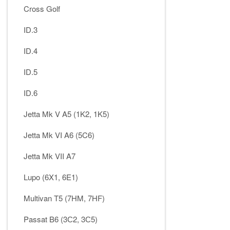
Cross Golf
ID.3
ID.4
ID.5
ID.6
Jetta Mk V A5 (1K2, 1K5)
Jetta Mk VI A6 (5C6)
Jetta Mk VII A7
Lupo (6X1, 6E1)
Multivan T5 (7HM, 7HF)
Passat B6 (3С2, 3С5)