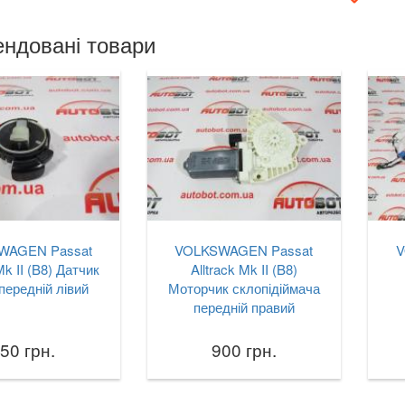
ндовані товари
WAGEN Passat
VOLKSWAGEN Passat
V
Mk II (B8) Датчик
Alltrack Mk II (B8)
передній лівий
Моторчик склопідіймача
передній правий
50 грн.
900 грн.