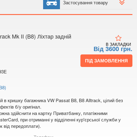
 4
Застосування товару
 мапі
ck Mk II (B8) Ліхтар задній
В ЗАКЛАДКИ
Від 3600 грн.
ПІД ЗАМОВЛЕННЯ
93E
(B8)
ий в кришку багажника VW Passat B8, B8 Alltrack, цілий без
ектів б/у оригінал.
жна здійснити на картку Приватбанку, платіжними
terCard, при отриманні у відділенні кур'єрської служби у
к від передоплати).
Телефон: