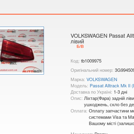
Тимірязєва,
Показати на
VOLKSWAGEN Passat Alltra
лівий
Б/В
Код:
tb1009975
Оригінальний номер:
3G99450
Марка:
VOLKSWAGEN
Модель:
Passat Alltrack Mk II 
Доставка по Україні:
1-3 дні
Опис:
Ліхтар(Фара) задній лів
ушкоджень, скло без деф
Оплата:
Оплату запчастини мо
системами Visa та Mas
Вашому місті (залишо
Менеджер:
Роман