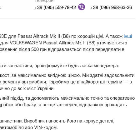
a
+38 (095) 559-78-42
+38 (096) 998-63-36
 для Passat Alltrack Mk II (B8) по хорошій ціні. А також
інші
ий для VOLKSWAGEN Passat Alltrack Mk II (B8) уточняється з
влення після 500 грн відправлається після передплати в
плати запчастини, проінформуйте будь ласка менеджера.
якості за максимально вигідною ціною. Ми здатні задовольнити
а ремонту автомобіля. І зробимо це в найкоротші терміни — в
ично до всіх міст України.
льний підхід, та допомагають максимально точно та оперативно
ідробок або браку, а всі деталі перед відправкою проходять
пчастини. Виробник наносить його на корпус деталі,
 автомобіля або VIN-кодом.