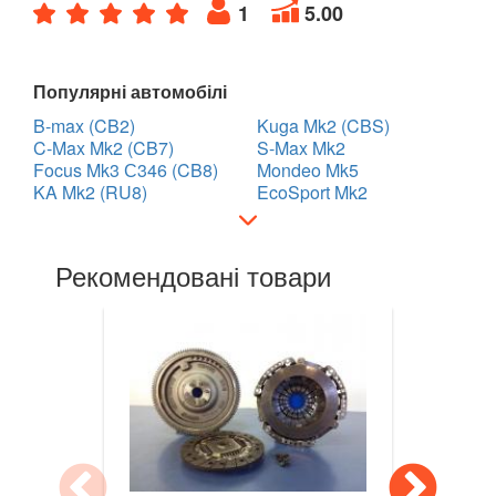
1
5.00
LANCIA
keyboard_arrow_down
LAND ROVER
Популярні автомобілі
keyboard_arrow_down
B-max (CB2)
Kuga Mk2 (CBS)
LEXUS
keyboard_arrow_down
C-Max Mk2 (CB7)
S-Max Mk2
Focus Mk3 С346 (CB8)
Mondeo Mk5
MG
keyboard_arrow_down
KA Mk2 (RU8)
EcoSport Mk2
MASERATI
keyboard_arrow_down
Рекомендовані товари
MAZDA
keyboard_arrow_down
MERCEDES-BENZ
keyboard_arrow_down
MINI
keyboard_arrow_down
MITSUBISHI
keyboard_arrow_down
NISSAN
keyboard_arrow_down