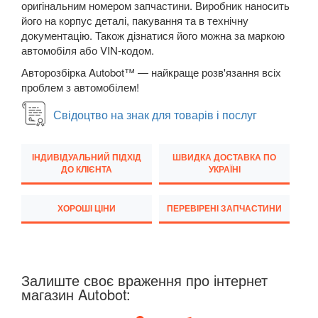
оригінальним номером запчастини. Виробник наносить
його на корпус деталі, пакування та в технічну
Transit VI (V347/V348)
документацію. Також дізнатися його можна за маркою
автомобіля або VIN-кодом.
Transit VII
Авторозбірка Autobot™ — найкраще розв'язання всіх
Transit Connect Mk1 (V227, TC7, PU2)
проблем з автомобілем!
Transit Connect Mk2
Свідоцтво на знак для товарів і послуг
Transit Courier Mk1
ІНДИВІДУАЛЬНИЙ ПІДХІД
ШВИДКА ДОСТАВКА ПО
Transit Custom Mk1
ДО КЛІЄНТА
УКРАЇНІ
HONDA
keyboard_arrow_down
ХОРОШІ ЦІНИ
ПЕРЕВІРЕНІ ЗАПЧАСТИНИ
HYUNDAI
keyboard_arrow_down
JAGUAR
keyboard_arrow_down
Залиште своє враження про інтернет
JEEP
keyboard_arrow_down
магазин Autobot:
KIA
keyboard_arrow_down