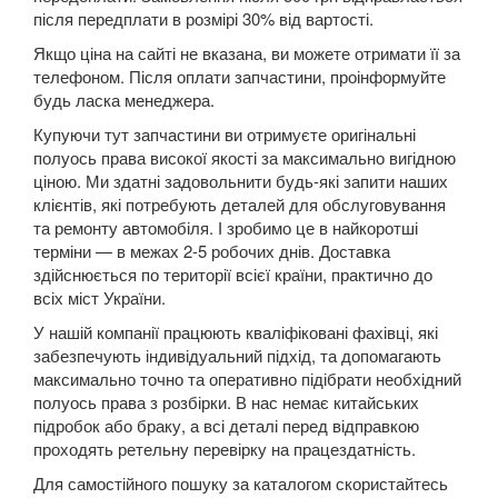
після передплати в розмірі 30% від вартості.
Kuga Mk1 (CBV)
Якщо ціна на сайті не вказана, ви можете отримати її за
телефоном. Після оплати запчастини, проінформуйте
Kuga Mk2 (CBS)
будь ласка менеджера.
Mondeo Mk3 (B5Y, BWY, B4Y)
Купуючи тут запчастини ви отримуєте оригінальні
полуось права високої якості за максимально вигідною
Mondeo Mk4 (CA2)
ціною. Ми здатні задовольнити будь-які запити наших
клієнтів, які потребують деталей для обслуговування
Mondeo Mk5
та ремонту автомобіля. І зробимо це в найкоротші
терміни — в межах 2-5 робочих днів. Доставка
Mustang V
здійснюється по території всієї країни, практично до
всіх міст України.
Mustang VI (S550)
У нашій компанії працюють кваліфіковані фахівці, які
Mustang Mach-E
забезпечують індивідуальний підхід, та допомагають
максимально точно та оперативно підібрати необхідний
S-Max Mk1 (CA1)
полуось права з розбірки. В нас немає китайських
підробок або браку, а всі деталі перед відправкою
S-Max Mk2
проходять ретельну перевірку на працездатність.
Для самостійного пошуку за каталогом скористайтесь
Transit V