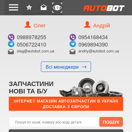
menu
star
drafts
0
0
Олег
Андрій
Б/В
В ЗАКЛАДКИ
0988978255
0954168434
0506722410
0969894390
oleg@autobot.com.ua
andriy@autobot.com.ua
drafts
drafts
Всі менеджери
КУПИТИ
ЗАПЧАСТИНИ
Оригінальний номер:
НОВІ ТА Б/У
Примітка:
ІНТЕРНЕТ МАГАЗИН АВТОЗАПЧАСТИН В УКРАЇНІ
ДОСТАВКА З ЄВРОПИ
Менеджер:
E-mail:
Телефон: