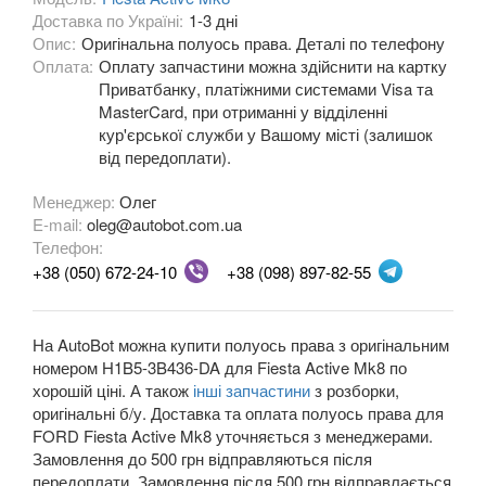
Доставка по Україні:
1-3 дні
Fiesta Mk8
Опис:
Оригінальна полуось права. Деталі по телефону
Оплата:
Оплату запчастини можна здійснити на картку
Fiesta Active Mk8
Приватбанку, платіжними системами Visa та
MasterCard, при отриманні у відділенні
F-150 XII (P415)
кур'єрської служби у Вашому місті (залишок
від передоплати).
F-150 XIII (P552)
Менеджер:
Олег
Galaxy Mk2 (VX, VY, WGR)
E-mail:
oleg@autobot.com.ua
Телефон:
Galaxy Mk3 (CA1, WA6)
+38 (050) 672-24-10
+38 (098) 897-82-55
KA Mk1 (RBT)
KA Mk2 (RU8)
На AutoBot можна купити полуось права з оригінальним
номером H1B5-3B436-DA для Fiesta Active Mk8 по
KA Mk3
хорошій ціні. А також
інші запчастини
з розборки,
оригінальні б/у. Доставка та оплата полуось права для
KA+
FORD Fiesta Active Mk8 уточняється з менеджерами.
Замовлення до 500 грн відправляються після
KA+ Active
передоплати. Замовлення після 500 грн відправлається