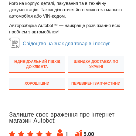
його на корпус деталі, пакування та в технічну
документацію. Також дізнатися його можна за маркою
Transit VI (V347/V348)
автомобіля або VIN-кодом.
Transit VII
Авторозбірка Autobot™ — найкраще розв'язання всіх
проблем з автомобілем!
Transit Connect Mk1 (V227, TC7, PU2)
Свідоцтво на знак для товарів і послуг
Transit Connect Mk2
Transit Courier Mk1
ІНДИВІДУАЛЬНИЙ ПІДХІД
ШВИДКА ДОСТАВКА ПО
ДО КЛІЄНТА
УКРАЇНІ
Transit Custom Mk1
HONDA
ХОРОШІ ЦІНИ
ПЕРЕВІРЕНІ ЗАПЧАСТИНИ
keyboard_arrow_down
HYUNDAI
keyboard_arrow_down
JAGUAR
keyboard_arrow_down
Залиште своє враження про інтернет
магазин Autobot:
JEEP
keyboard_arrow_down
1
5.00
KIA
keyboard_arrow_down