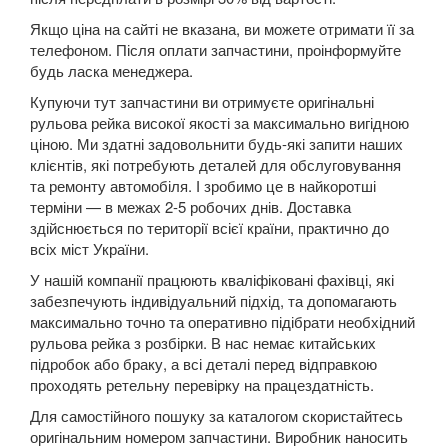
Kuga Mk1 (CBV)
Якщо ціна на сайті не вказана, ви можете отримати її за
телефоном. Після оплати запчастини, проінформуйте
Kuga Mk2 (CBS)
будь ласка менеджера.
Купуючи тут запчастини ви отримуєте оригінальні
Mondeo Mk3 (B5Y, BWY, B4Y)
рульова рейка високої якості за максимально вигідною
ціною. Ми здатні задовольнити будь-які запити наших
Mondeo Mk4 (CA2)
клієнтів, які потребують деталей для обслуговування
та ремонту автомобіля. І зробимо це в найкоротші
Mondeo Mk5
терміни — в межах 2-5 робочих днів. Доставка
здійснюється по території всієї країни, практично до
Mustang V
всіх міст України.
Mustang VI (S550)
У нашій компанії працюють кваліфіковані фахівці, які
забезпечують індивідуальний підхід, та допомагають
Mustang Mach-E
максимально точно та оперативно підібрати необхідний
рульова рейка з розбірки. В нас немає китайських
S-Max Mk1 (CA1)
підробок або браку, а всі деталі перед відправкою
проходять ретельну перевірку на працездатність.
S-Max Mk2
Для самостійного пошуку за каталогом скористайтесь
оригінальним номером запчастини. Виробник наносить
Transit V