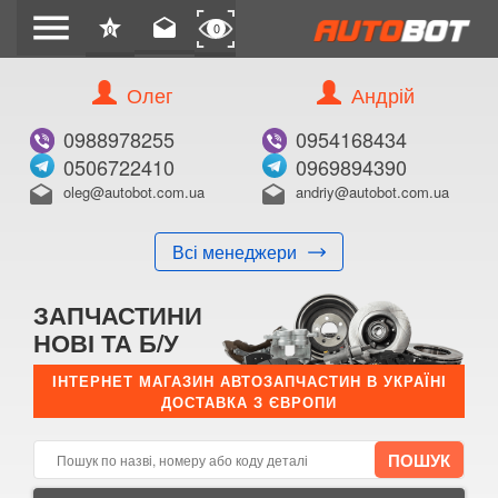
menu
star
drafts
0
0
Олег
Андрій
Б/В
В ЗАКЛАДКИ
0988978255
0954168434
0506722410
0969894390
oleg@autobot.com.ua
andriy@autobot.com.ua
drafts
drafts
Всі менеджери
КУПИТИ
ЗАПЧАСТИНИ
Оригінальний номер:
НОВІ ТА Б/У
Примітка:
ІНТЕРНЕТ МАГАЗИН АВТОЗАПЧАСТИН В УКРАЇНІ
ДОСТАВКА З ЄВРОПИ
Менеджер:
E-mail:
Телефон: