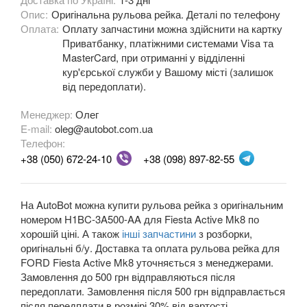
Опис:
Оригінальна рульова рейка. Деталі по телефону
Fiesta Mk8
Оплата:
Оплату запчастини можна здійснити на картку
Приватбанку, платіжними системами Visa та
Fiesta Active Mk8
MasterCard, при отриманні у відділенні
кур'єрської служби у Вашому місті (залишок
F-150 XII (P415)
від передоплати).
F-150 XIII (P552)
Менеджер:
Олег
E-mail:
oleg@autobot.com.ua
Galaxy Mk2 (VX, VY, WGR)
Телефон:
Galaxy Mk3 (CA1, WA6)
+38 (050) 672-24-10
+38 (098) 897-82-55
KA Mk1 (RBT)
На AutoBot можна купити рульова рейка з оригінальним
KA Mk2 (RU8)
номером H1BC-3A500-AA для Fiesta Active Mk8 по
хорошій ціні. А також
інші запчастини
з розборки,
KA Mk3
оригінальні б/у. Доставка та оплата рульова рейка для
FORD Fiesta Active Mk8 уточняється з менеджерами.
KA+
Замовлення до 500 грн відправляються після
передоплати. Замовлення після 500 грн відправлається
KA+ Active
після передплати в розмірі 30% від вартості.