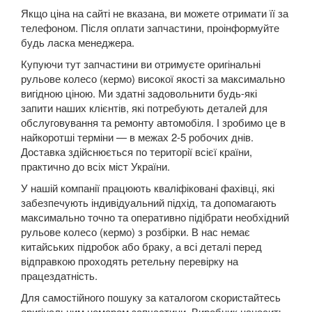
Якщо ціна на сайті не вказана, ви можете отримати її за
Kuga Mk1 (CBV)
телефоном. Після оплати запчастини, проінформуйте
будь ласка менеджера.
Kuga Mk2 (CBS)
Купуючи тут запчастини ви отримуєте оригінальні
Mondeo Mk3 (B5Y, BWY, B4Y)
рульове колесо (кермо) високої якості за максимально
вигідною ціною. Ми здатні задовольнити будь-які
Mondeo Mk4 (CA2)
запити наших клієнтів, які потребують деталей для
обслуговування та ремонту автомобіля. І зробимо це в
Mondeo Mk5
найкоротші терміни — в межах 2-5 робочих днів.
Доставка здійснюється по території всієї країни,
Mustang V
практично до всіх міст України.
У нашій компанії працюють кваліфіковані фахівці, які
Mustang VI (S550)
забезпечують індивідуальний підхід, та допомагають
максимально точно та оперативно підібрати необхідний
Mustang Mach-E
рульове колесо (кермо) з розбірки. В нас немає
китайських підробок або браку, а всі деталі перед
S-Max Mk1 (CA1)
відправкою проходять ретельну перевірку на
працездатність.
S-Max Mk2
Для самостійного пошуку за каталогом скористайтесь
Transit V
оригінальним номером запчастини. Виробник наносить