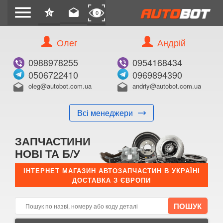
menu
star
drafts
0
0
Олег
Андрій
Б/В
В ЗАКЛАДКИ
0988978255
0954168434
0506722410
0969894390
oleg@autobot.com.ua
andriy@autobot.com.ua
drafts
drafts
Всі менеджери
КУПИТИ
ЗАПЧАСТИНИ
Оригінальний номер:
НОВІ ТА Б/У
Примітка:
ІНТЕРНЕТ МАГАЗИН АВТОЗАПЧАСТИН В УКРАЇНІ
ДОСТАВКА З ЄВРОПИ
Менеджер:
E-mail:
Телефон: