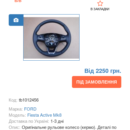
Б/В
Grand С-Max (CB7)
В ЗАКЛАДКИ
Focus C-Max (DM2)
EcoSport Mk2
EDGE Mk2 (CD4)
Explorer III (U152)
Explorer IV (U251)
Від 2250 грн.
Explorer V (U502)
ПІД ЗАМОВЛЕННЯ
Focus Mk2 С307 (CB4)
Код:
tb1012456
Focus Mk2 CC (CA5)
Марка:
FORD
Focus Mk3 С346 (CB8)
Модель:
Fiesta Active Mk8
Доставка по Україні:
1-3 дні
Fiesta Mk7 (JA8)
Опис:
Оригінальне рульове колесо (кермо). Деталі по