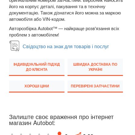
його на корпус деталі, пакування та в технічну
Transit VI (V347/V348)
документацію. Також дізнатися його можна за маркою
автомобіля або VIN-кодом.
Transit VII
Авторозбірка Autobot™ — найкраще розв'язання всіх
Transit Connect Mk1 (V227, TC7, PU2)
проблем з автомобілем!
Свідоцтво на знак для товарів і послуг
Transit Connect Mk2
Transit Courier Mk1
ІНДИВІДУАЛЬНИЙ ПІДХІД
ШВИДКА ДОСТАВКА ПО
ДО КЛІЄНТА
УКРАЇНІ
Transit Custom Mk1
HONDA
keyboard_arrow_down
ХОРОШІ ЦІНИ
ПЕРЕВІРЕНІ ЗАПЧАСТИНИ
HYUNDAI
keyboard_arrow_down
JAGUAR
keyboard_arrow_down
Залиште своє враження про інтернет
JEEP
магазин Autobot:
keyboard_arrow_down
KIA
keyboard_arrow_down