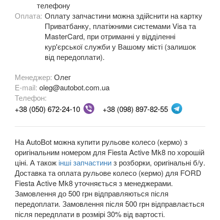
телефону
Fiesta Mk8
Оплата:
Оплату запчастини можна здійснити на картку
Приватбанку, платіжними системами Visa та
Fiesta Active Mk8
MasterCard, при отриманні у відділенні
кур'єрської служби у Вашому місті (залишок
F-150 XII (P415)
від передоплати).
F-150 XIII (P552)
Менеджер:
Олег
E-mail:
oleg@autobot.com.ua
Galaxy Mk2 (VX, VY, WGR)
Телефон:
+38 (050) 672-24-10
+38 (098) 897-82-55
Galaxy Mk3 (CA1, WA6)
KA Mk1 (RBT)
На AutoBot можна купити рульове колесо (кермо) з
оригінальним номером для Fiesta Active Mk8 по хорошій
KA Mk2 (RU8)
ціні. А також
інші запчастини
з розборки, оригінальні б/у.
Доставка та оплата рульове колесо (кермо) для FORD
KA Mk3
Fiesta Active Mk8 уточняється з менеджерами.
Замовлення до 500 грн відправляються після
KA+
передоплати. Замовлення після 500 грн відправлається
KA+ Active
після передплати в розмірі 30% від вартості.