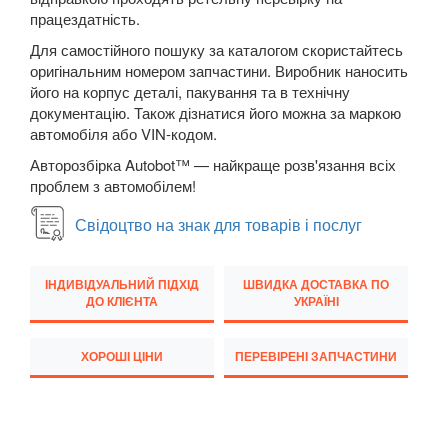
працездатність.
New Beetle Cabrio (1Y7)
Для самостійного пошуку за каталогом скористайтесь
Caddy IV
оригінальним номером запчастини. Виробник наносить
його на корпус деталі, пакування та в технічну
Eos (1F7, 1F8)
документацію. Також дізнатися його можна за маркою
автомобіля або VIN-кодом.
FOX (5Z1)
Авторозбірка Autobot™ — найкраще розв'язання всіх
Golf V (1K1)
проблем з автомобілем!
Golf V Variant (1K5)
Свідоцтво на знак для товарів і послуг
Golf V Plus (5М1)
ІНДИВІДУАЛЬНИЙ ПІДХІД
ШВИДКА ДОСТАВКА ПО
ДО КЛІЄНТА
УКРАЇНІ
Golf VI (5K1)
Golf VI Cabrio (517)
ХОРОШІ ЦІНИ
ПЕРЕВІРЕНІ ЗАПЧАСТИНИ
Golf VI Variant (AJ5)
Golf VI Plus (521)