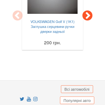
Jetta Mk VII A7
Lupo (6X1, 6E1)
VOLKSWAGEN Golf V (1K1)
Multivan T5 (7HM, 7HF)
Заглушка серцевини ручки
дверки задньої
Passat B6 (3С2, 3С5)
200 грн.
Passat B7 (362, 365)
Passat B8 (3G2, 3G5)
Passat CC (357)
Passat CC (358)
Passat Alltrack Mk I (B7)
Всі автомобілі
Passat Alltrack Mk II (B8)
Популярні авто
Phaeton (3D1)