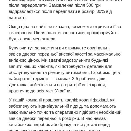
SUZUKI
keyboard_arrow_down
після передоплати. Замовлення після 500 грн
відправлається після передплати в розмірі 30% від
TESLA
keyboard_arrow_down
вартості.
Якщо ціна на сайті не вказана, ви можете отримати її за
TOYOTA
keyboard_arrow_down
телефоном. Після оплати запчастини, проінформуйте
будь ласка менеджера.
VOLKSWAGEN
keyboard_arrow_down
Купуючи тут запчастини ви отримуєте оригінальні
Arteon
завіса дверки передньої високої якості за максимально
вигідною ціною. Ми здатні задовольнити будь-які
Atlas
запити наших клієнтів, які потребують деталей для
обслуговування та ремонту автомобіля. І зробимо це в
Atlas Cross Sport
найкоротші терміни — в межах 2-5 робочих днів.
Доставка здійснюється по території всієї країни,
Amarok (2H)
практично до всіх міст України.
У нашій компанії працюють кваліфіковані фахівці, які
Beetle (A5)
забезпечують індивідуальний підхід, та допомагають
максимально точно та оперативно підібрати необхідний
New Beetle (9C1)
завіса дверки передньої з розбірки. В нас немає
китайських підробок або браку, а всі деталі перед
New Beetle (5C1)
відправкою проходять ретельну перевірку на