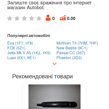
Залиште своє враження про інтернет
Golf VII (5G1)
магазин Autobot:
Golf VII Variant (BA5)
0
0.00
Golf VII Sportsvan
Популярні автомобілі
Golf VIII
Eos (1F7, 1F8)
Multivan T5 (7HM, 7HF)
Cross Golf
FOX (5Z1)
New Beetle (9C1)
Jetta Mk V A5 (1K2, 1K5)
Passat CC (357)
ID.3
Lupo (6X1, 6E1)
Phaeton (3D3)
ID.4
Рекомендовані товари
ID.5
ID.6
Jetta Mk V A5 (1K2, 1K5)
Jetta Mk VI A6 (5C6)