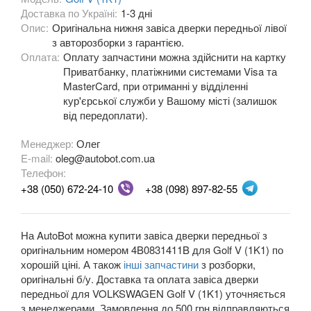
Доставка по Україні:
1-3 дні
OPEL
Опис:
Оригінальна нижня завіса дверки передньої лівої
keyboard_arrow_down
з авторозборки з гарантією.
PEUGEOT
Оплата:
Оплату запчастини можна здійснити на картку
keyboard_arrow_down
Приватбанку, платіжними системами Visa та
PORSCHE
MasterCard, при отриманні у відділенні
keyboard_arrow_down
кур'єрської служби у Вашому місті (залишок
RENAULT
від передоплати).
keyboard_arrow_down
Менеджер:
ROVER
Олег
keyboard_arrow_down
E-mail:
oleg@autobot.com.ua
Телефон:
SAAB
keyboard_arrow_down
+38 (050) 672-24-10
+38 (098) 897-82-55
SEAT
keyboard_arrow_down
SKODA
keyboard_arrow_down
На AutoBot можна купити завіса дверки передньої з
оригінальним номером 4B0831411B для Golf V (1K1) по
SMART
keyboard_arrow_down
хорошій ціні. А також
інші запчастини
з розборки,
оригінальні б/у. Доставка та оплата завіса дверки
SUBARU
keyboard_arrow_down
передньої для VOLKSWAGEN Golf V (1K1) уточняється
з менеджерами. Замовлення до 500 грн відправляються