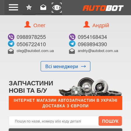
menu
star
drafts
0
0
Олег
Андрій
Б/В
В ЗАКЛАДКИ
0988978255
0954168434
0506722410
0969894390
oleg@autobot.com.ua
andriy@autobot.com.ua
drafts
drafts
Всі менеджери
КУПИТИ
ЗАПЧАСТИНИ
Оригінальний номер:
НОВІ ТА Б/У
Примітка:
ІНТЕРНЕТ МАГАЗИН АВТОЗАПЧАСТИН В УКРАЇНІ
ДОСТАВКА З ЄВРОПИ
Менеджер:
E-mail:
Телефон: