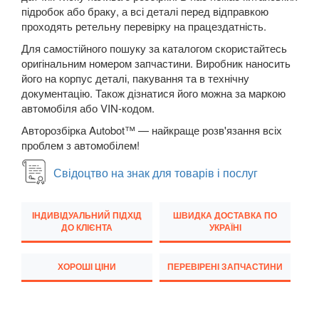
підробок або браку, а всі деталі перед відправкою
New Beetle Cabrio (1Y7)
проходять ретельну перевірку на працездатність.
Caddy IV
Для самостійного пошуку за каталогом скористайтесь
оригінальним номером запчастини. Виробник наносить
Eos (1F7, 1F8)
його на корпус деталі, пакування та в технічну
документацію. Також дізнатися його можна за маркою
FOX (5Z1)
автомобіля або VIN-кодом.
Авторозбірка Autobot™ — найкраще розв'язання всіх
Golf V (1K1)
проблем з автомобілем!
Golf V Variant (1K5)
Свідоцтво на знак для товарів і послуг
Golf V Plus (5М1)
ІНДИВІДУАЛЬНИЙ ПІДХІД
ШВИДКА ДОСТАВКА ПО
Golf VI (5K1)
ДО КЛІЄНТА
УКРАЇНІ
Golf VI Cabrio (517)
ХОРОШІ ЦІНИ
ПЕРЕВІРЕНІ ЗАПЧАСТИНИ
Golf VI Variant (AJ5)
Golf VI Plus (521)