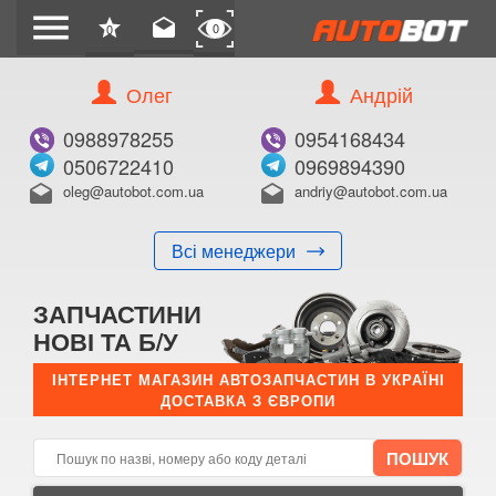
menu
star
drafts
0
0
Олег
Андрій
Б/В
В ЗАКЛАДКИ
0988978255
0954168434
0506722410
0969894390
oleg@autobot.com.ua
andriy@autobot.com.ua
drafts
drafts
Всі менеджери
КУПИТИ
ЗАПЧАСТИНИ
Оригінальний номер:
НОВІ ТА Б/У
Примітка:
ІНТЕРНЕТ МАГАЗИН АВТОЗАПЧАСТИН В УКРАЇНІ
ДОСТАВКА З ЄВРОПИ
Менеджер:
E-mail:
Телефон: