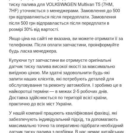
SUZUKI
тиску палива для VOLKSWAGEN Multivan T5 (7HM,
keyboard_arrow_down
7HF) уточняється з менеджерами. Замовлення до 500
TESLA
грн відправляються після передоплати. Замовлення
keyboard_arrow_down
після 500 грн відправлається після передплати в
TOYOTA
розмірі 30% від вартості.
keyboard_arrow_down
Якщо ціна на сайті не вказана, ви можете отримати її за
VOLKSWAGEN
keyboard_arrow_down
телефоном. Після оплати запчастини, проінформуйте
будь ласка менеджера.
Arteon
Купуючи тут запчастини ви отримуєте оригінальні
Atlas
датчик тиску палива високої якості за максимально
вигідною ціною. Ми здатні задовольнити будь-які
Atlas Cross Sport
запити наших клієнтів, які потребують деталей для
обслуговування та ремонту автомобіля. І зробимо це в
Amarok (2H)
найкоротші терміни — в межах 2-5 робочих днів.
Доставка здійснюється по території всієї країни,
Beetle (A5)
практично до всіх міст України.
У нашій компанії працюють кваліфіковані фахівці, які
New Beetle (9C1)
забезпечують індивідуальний підхід, та допомагають
максимально точно та оперативно підібрати необхідний
New Beetle (5C1)
датчик тиску палива з розбірки. В нас немає китайських