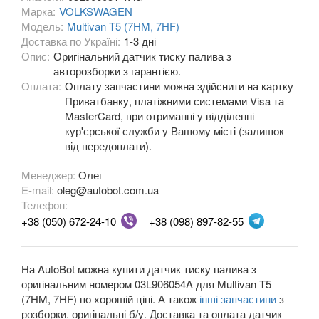
Марка:
VOLKSWAGEN
Модель:
Multivan T5 (7HM, 7HF)
OPEL
keyboard_arrow_down
Доставка по Україні:
1-3 дні
Опис:
Оригінальний датчик тиску палива з
PEUGEOT
keyboard_arrow_down
авторозборки з гарантією.
Оплата:
Оплату запчастини можна здійснити на картку
PORSCHE
keyboard_arrow_down
Приватбанку, платіжними системами Visa та
MasterCard, при отриманні у відділенні
RENAULT
keyboard_arrow_down
кур'єрської служби у Вашому місті (залишок
від передоплати).
ROVER
keyboard_arrow_down
Менеджер:
Олег
SAAB
keyboard_arrow_down
E-mail:
oleg@autobot.com.ua
Телефон:
SEAT
keyboard_arrow_down
+38 (050) 672-24-10
+38 (098) 897-82-55
SKODA
keyboard_arrow_down
SMART
На AutoBot можна купити датчик тиску палива з
keyboard_arrow_down
оригінальним номером 03L906054A для Multivan T5
SUBARU
(7HM, 7HF) по хорошій ціні. А також
інші запчастини
keyboard_arrow_down
з
розборки, оригінальні б/у. Доставка та оплата датчик