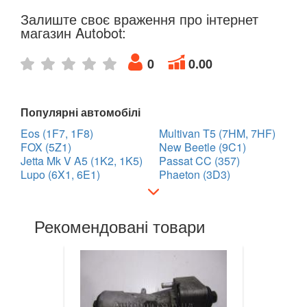
Golf VII (5G1)
Залиште своє враження про інтернет
магазин Autobot:
Golf VII Variant (BA5)
0
0.00
Golf VII Sportsvan
Golf VIII
Популярні автомобілі
Cross Golf
Eos (1F7, 1F8)
Multivan T5 (7HM, 7HF)
FOX (5Z1)
New Beetle (9C1)
ID.3
Jetta Mk V A5 (1K2, 1K5)
Passat CC (357)
Lupo (6X1, 6E1)
Phaeton (3D3)
ID.4
ID.5
Рекомендовані товари
ID.6
Jetta Mk V A5 (1K2, 1K5)
Jetta Mk VI A6 (5C6)