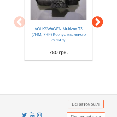
Jetta Mk VII A7
Lupo (6X1, 6E1)
Multivan T5 (7HM, 7HF)
VOLKSWAGEN Multivan T5
(7HM, 7HF) Корпус масляного
Passat B6 (3С2, 3С5)
фільтру
Passat B7 (362, 365)
780 грн.
Passat B8 (3G2, 3G5)
Passat CC (357)
Passat CC (358)
Passat Alltrack Mk I (B7)
Passat Alltrack Mk II (B8)
Всі автомобілі
Phaeton (3D1)
Популярні авто