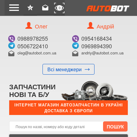
menu
star
drafts
0
0
Олег
Андрій
Б/В
В ЗАКЛАДКИ
0988978255
0954168434
0506722410
0969894390
oleg@autobot.com.ua
andriy@autobot.com.ua
drafts
drafts
Всі менеджери
КУПИТИ
ЗАПЧАСТИНИ
Оригінальний номер:
НОВІ ТА Б/У
Примітка:
ІНТЕРНЕТ МАГАЗИН АВТОЗАПЧАСТИН В УКРАЇНІ
ДОСТАВКА З ЄВРОПИ
Менеджер:
E-mail:
Телефон: