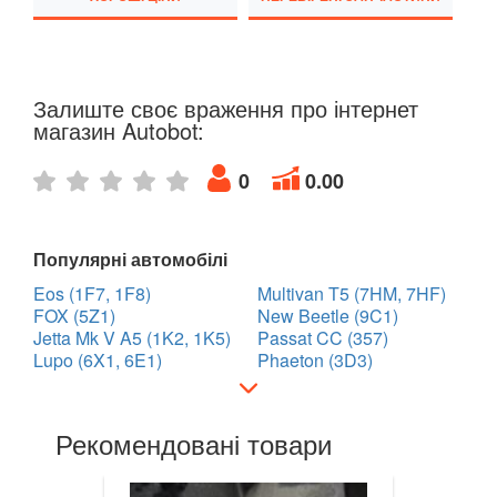
Golf VII (5G1)
Golf VII Variant (BA5)
Залиште своє враження про інтернет
Golf VII Sportsvan
магазин Autobot:
Golf VIII
0
0.00
Cross Golf
ID.3
Популярні автомобілі
Eos (1F7, 1F8)
Multivan T5 (7HM, 7HF)
ID.4
FOX (5Z1)
New Beetle (9C1)
Jetta Mk V A5 (1K2, 1K5)
Passat CC (357)
ID.5
Lupo (6X1, 6E1)
Phaeton (3D3)
ID.6
Jetta Mk V A5 (1K2, 1K5)
Рекомендовані товари
Jetta Mk VI A6 (5C6)