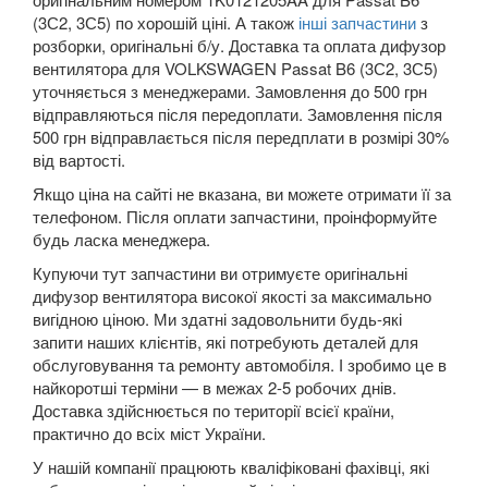
SUZUKI
keyboard_arrow_down
(3С2, 3С5) по хорошій ціні. А також
інші запчастини
з
розборки, оригінальні б/у. Доставка та оплата дифузор
TESLA
keyboard_arrow_down
вентилятора для VOLKSWAGEN Passat B6 (3С2, 3С5)
уточняється з менеджерами. Замовлення до 500 грн
TOYOTA
keyboard_arrow_down
відправляються після передоплати. Замовлення після
500 грн відправлається після передплати в розмірі 30%
VOLKSWAGEN
keyboard_arrow_down
від вартості.
Якщо ціна на сайті не вказана, ви можете отримати її за
Arteon
телефоном. Після оплати запчастини, проінформуйте
будь ласка менеджера.
Atlas
Купуючи тут запчастини ви отримуєте оригінальні
Atlas Cross Sport
дифузор вентилятора високої якості за максимально
вигідною ціною. Ми здатні задовольнити будь-які
Amarok (2H)
запити наших клієнтів, які потребують деталей для
обслуговування та ремонту автомобіля. І зробимо це в
Beetle (A5)
найкоротші терміни — в межах 2-5 робочих днів.
Доставка здійснюється по території всієї країни,
New Beetle (9C1)
практично до всіх міст України.
New Beetle (5C1)
У нашій компанії працюють кваліфіковані фахівці, які