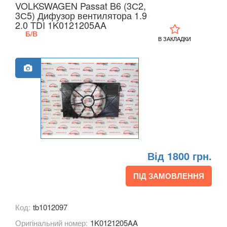
VOLKSWAGEN Passat B6 (3С2,
KIA
3С5) Дифузор вентилятора 1.9
keyboard_arrow_down
2.0 TDI 1K0121205AA
LANCIA
Б/В
keyboard_arrow_down
В ЗАКЛАДКИ
LAND ROVER
keyboard_arrow_down
LEXUS
keyboard_arrow_down
MG
keyboard_arrow_down
MASERATI
keyboard_arrow_down
MAZDA
keyboard_arrow_down
Від 1800 грн.
MERCEDES-BENZ
keyboard_arrow_down
ПІД ЗАМОВЛЕННЯ
MINI
keyboard_arrow_down
MITSUBISHI
keyboard_arrow_down
Код:
tb1012097
Оригінальний номер:
1K0121205AA
NISSAN
keyboard_arrow_down