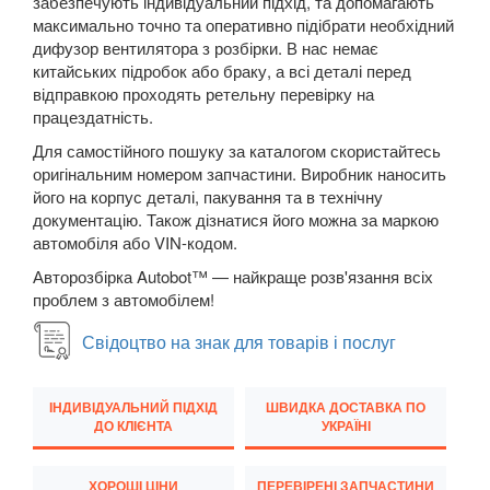
забезпечують індивідуальний підхід, та допомагають
New Beetle Cabrio (1Y7)
максимально точно та оперативно підібрати необхідний
дифузор вентилятора з розбірки. В нас немає
Caddy IV
китайських підробок або браку, а всі деталі перед
відправкою проходять ретельну перевірку на
Eos (1F7, 1F8)
працездатність.
Для самостійного пошуку за каталогом скористайтесь
FOX (5Z1)
оригінальним номером запчастини. Виробник наносить
його на корпус деталі, пакування та в технічну
Golf V (1K1)
документацію. Також дізнатися його можна за маркою
автомобіля або VIN-кодом.
Golf V Variant (1K5)
Авторозбірка Autobot™ — найкраще розв'язання всіх
Golf V Plus (5М1)
проблем з автомобілем!
Golf VI (5K1)
Свідоцтво на знак для товарів і послуг
Golf VI Cabrio (517)
ІНДИВІДУАЛЬНИЙ ПІДХІД
ШВИДКА ДОСТАВКА ПО
Golf VI Variant (AJ5)
ДО КЛІЄНТА
УКРАЇНІ
Golf VI Plus (521)
ХОРОШІ ЦІНИ
ПЕРЕВІРЕНІ ЗАПЧАСТИНИ