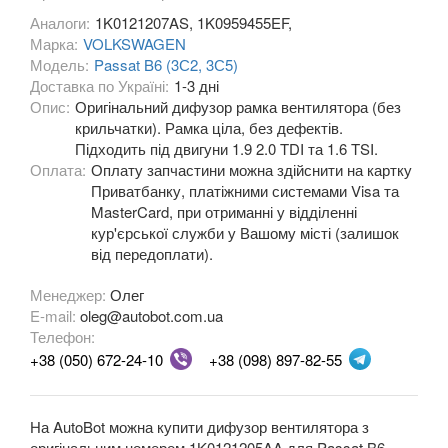
Аналоги:
1K0121207AS, 1K0959455EF,
OPEL
keyboard_arrow_down
Марка:
VOLKSWAGEN
Модель:
Passat B6 (3С2, 3С5)
PEUGEOT
keyboard_arrow_down
Доставка по Україні:
1-3 дні
Опис:
Оригінальний дифузор рамка вентилятора (без
PORSCHE
keyboard_arrow_down
крильчатки). Рамка ціла, без дефектів.
Підходить під двигуни 1.9 2.0 TDI та 1.6 TSI.
RENAULT
keyboard_arrow_down
Оплата:
Оплату запчастини можна здійснити на картку
Приватбанку, платіжними системами Visa та
ROVER
keyboard_arrow_down
MasterCard, при отриманні у відділенні
кур'єрської служби у Вашому місті (залишок
SAAB
keyboard_arrow_down
від передоплати).
SEAT
keyboard_arrow_down
Менеджер:
Олег
E-mail:
oleg@autobot.com.ua
SKODA
keyboard_arrow_down
Телефон:
+38 (050) 672-24-10
+38 (098) 897-82-55
SMART
keyboard_arrow_down
SUBARU
keyboard_arrow_down
На AutoBot можна купити дифузор вентилятора з
оригінальним номером 1K0121205AA для Passat B6