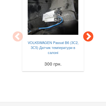
Jetta Mk VII A7
Lupo (6X1, 6E1)
Multivan T5 (7HM, 7HF)
Passat B6 (3С2, 3С5)
VOLKSWAGEN Passat B6 (3С2,
Passat B7 (362, 365)
3С5) Датчик температури в
салоні
Passat B8 (3G2, 3G5)
300 грн.
Passat CC (357)
Passat CC (358)
Passat Alltrack Mk I (B7)
Passat Alltrack Mk II (B8)
Phaeton (3D1)