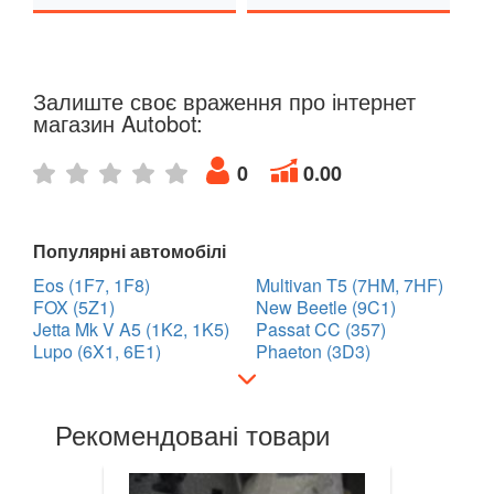
Golf VII (5G1)
Golf VII Variant (BA5)
Залиште своє враження про інтернет
Golf VII Sportsvan
магазин Autobot:
Golf VIII
0
0.00
Cross Golf
Популярні автомобілі
ID.3
Eos (1F7, 1F8)
Multivan T5 (7HM, 7HF)
ID.4
FOX (5Z1)
New Beetle (9C1)
Jetta Mk V A5 (1K2, 1K5)
Passat CC (357)
ID.5
Lupo (6X1, 6E1)
Phaeton (3D3)
ID.6
Рекомендовані товари
Jetta Mk V A5 (1K2, 1K5)
Jetta Mk VI A6 (5C6)