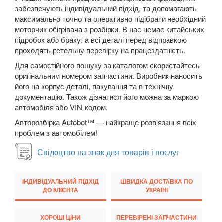
забезпечують індивідуальний підхід, та допомагають
New Beetle Cabrio (1Y7)
максимально точно та оперативно підібрати необхідний
моторчик обігрівача з розбірки. В нас немає китайських
Caddy IV
підробок або браку, а всі деталі перед відправкою
проходять ретельну перевірку на працездатність.
Eos (1F7, 1F8)
Для самостійного пошуку за каталогом скористайтесь
FOX (5Z1)
оригінальним номером запчастини. Виробник наносить
його на корпус деталі, пакування та в технічну
Golf V (1K1)
документацію. Також дізнатися його можна за маркою
автомобіля або VIN-кодом.
Golf V Variant (1K5)
Авторозбірка Autobot™ — найкраще розв'язання всіх
Golf V Plus (5М1)
проблем з автомобілем!
Golf VI (5K1)
Свідоцтво на знак для товарів і послуг
Golf VI Cabrio (517)
ІНДИВІДУАЛЬНИЙ ПІДХІД
ШВИДКА ДОСТАВКА ПО
ДО КЛІЄНТА
УКРАЇНІ
Golf VI Variant (AJ5)
Golf VI Plus (521)
ХОРОШІ ЦІНИ
ПЕРЕВІРЕНІ ЗАПЧАСТИНИ