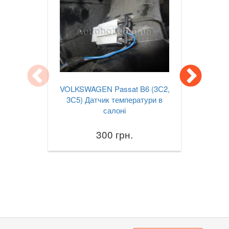
Jetta Mk VII A7
Lupo (6X1, 6E1)
Multivan T5 (7HM, 7HF)
Passat B6 (3С2, 3С5)
VOLKSWAGEN Passat B6 (3С2,
Passat B7 (362, 365)
3С5) Датчик температури в
салоні
Passat B8 (3G2, 3G5)
300 грн.
Passat CC (357)
Passat CC (358)
Passat Alltrack Mk I (B7)
Passat Alltrack Mk II (B8)
Phaeton (3D1)