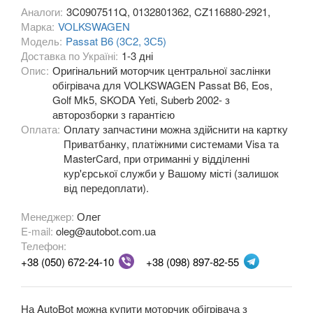
Аналоги:
3C0907511Q, 0132801362, CZ116880-2921,
Марка:
VOLKSWAGEN
OPEL
keyboard_arrow_down
Модель:
Passat B6 (3С2, 3С5)
Доставка по Україні:
1-3 дні
PEUGEOT
keyboard_arrow_down
Опис:
Оригінальний моторчик центральної заслінки
обігрівача для VOLKSWAGEN Passat B6, Eos,
PORSCHE
keyboard_arrow_down
Golf Mk5, SKODA Yeti, Suberb 2002- з
авторозборки з гарантією
RENAULT
keyboard_arrow_down
Оплата:
Оплату запчастини можна здійснити на картку
Приватбанку, платіжними системами Visa та
ROVER
keyboard_arrow_down
MasterCard, при отриманні у відділенні
кур'єрської служби у Вашому місті (залишок
SAAB
keyboard_arrow_down
від передоплати).
SEAT
keyboard_arrow_down
Менеджер:
Олег
E-mail:
oleg@autobot.com.ua
SKODA
keyboard_arrow_down
Телефон:
+38 (050) 672-24-10
SMART
+38 (098) 897-82-55
keyboard_arrow_down
SUBARU
keyboard_arrow_down
На AutoBot можна купити моторчик обігрівача з