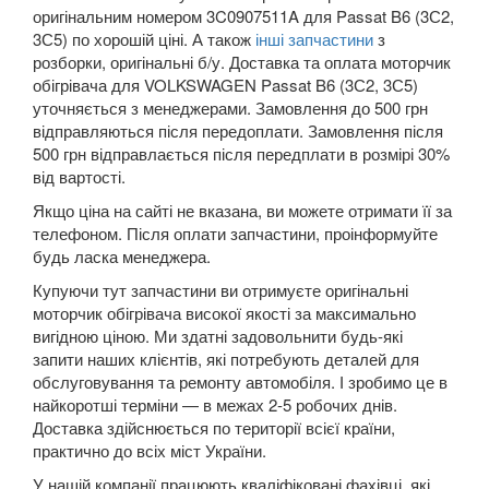
SUZUKI
keyboard_arrow_down
оригінальним номером 3C0907511A для Passat B6 (3С2,
3С5) по хорошій ціні. А також
інші запчастини
з
TESLA
keyboard_arrow_down
розборки, оригінальні б/у. Доставка та оплата моторчик
обігрівача для VOLKSWAGEN Passat B6 (3С2, 3С5)
TOYOTA
keyboard_arrow_down
уточняється з менеджерами. Замовлення до 500 грн
відправляються після передоплати. Замовлення після
VOLKSWAGEN
keyboard_arrow_down
500 грн відправлається після передплати в розмірі 30%
від вартості.
Arteon
Якщо ціна на сайті не вказана, ви можете отримати її за
телефоном. Після оплати запчастини, проінформуйте
Atlas
будь ласка менеджера.
Atlas Cross Sport
Купуючи тут запчастини ви отримуєте оригінальні
моторчик обігрівача високої якості за максимально
Amarok (2H)
вигідною ціною. Ми здатні задовольнити будь-які
запити наших клієнтів, які потребують деталей для
Beetle (A5)
обслуговування та ремонту автомобіля. І зробимо це в
найкоротші терміни — в межах 2-5 робочих днів.
New Beetle (9C1)
Доставка здійснюється по території всієї країни,
практично до всіх міст України.
New Beetle (5C1)
У нашій компанії працюють кваліфіковані фахівці, які