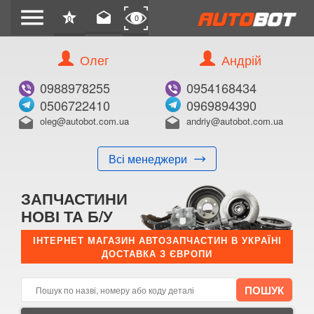
menu
star
drafts
0
0
Олег
Андрій
Б/В
В ЗАКЛАДКИ
0988978255
0954168434
0506722410
0969894390
oleg@autobot.com.ua
andriy@autobot.com.ua
drafts
drafts
Всі менеджери
КУПИТИ
ЗАПЧАСТИНИ
Оригінальний номер:
НОВІ ТА Б/У
Примітка:
ІНТЕРНЕТ МАГАЗИН АВТОЗАПЧАСТИН В УКРАЇНІ
ДОСТАВКА З ЄВРОПИ
Менеджер:
E-mail:
Телефон: