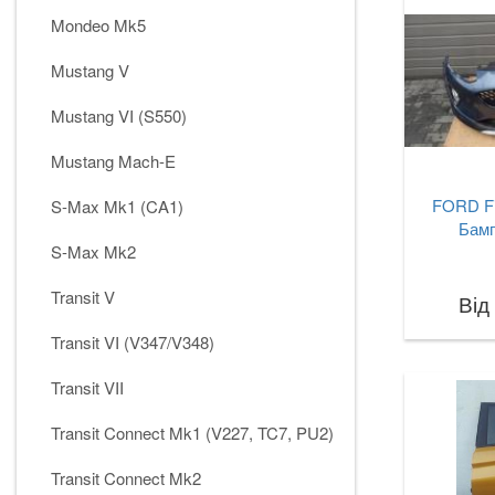
Mondeo Mk5
Mustang V
Mustang VI (S550)
Mustang Mach-E
FORD Fi
S-Max Mk1 (CA1)
Бамп
S-Max Mk2
Transit V
Від
Transit VI (V347/V348)
Transit VII
Transit Connect Mk1 (V227, TC7, PU2)
Transit Connect Mk2