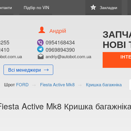
star
нтакти
Підбір по VIN
Закладки
0
Андрій
ЗАПЧ
НОВІ 
8255
0954168434
2410
0969894390
В ЗАКЛАДКИ
КУПИТИ
bot.com.ua
drafts
andriy@autobot.com.ua
ІНТ
Оригінальний номе
Всі менеджери
Примітка:
Шрот
FORD
Fiesta Active Mk8
Кришка багажніка
Менеджер:
E-mail:
Телефон:
iesta Active Mk8 Кришка багажнік
+38 (050) 672-2
+38 (098) 897-8
Волинська о