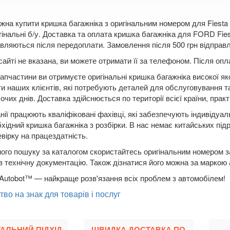
жна купити кришка багажніка з оригінальним номером для Fiesta 
гінальні б/у. Доставка та оплата кришка багажніка для FORD Fi
авляються після передоплати. Замовлення після 500 грн відправл
сайті не вказана, ви можете отримати її за телефоном. Після о
апчастини ви отримуєте оригінальні кришка багажніка високої як
ти наших клієнтів, які потребують деталей для обслуговування т
чих днів. Доставка здійснюється по території всієї країни, практ
нії працюють кваліфіковані фахівці, які забезпечують індивідуа
бхідний кришка багажніка з розбірки. В нас немає китайських під
вірку на працездатність.
ого пошуку за каталогом скористайтесь оригінальним номером за
в технічну документацію. Також дізнатися його можна за маркою
Autobot™ — найкраще розв'язання всіх проблем з автомобілем!
тво на знак для товарів і послуг
УАЛЬНИЙ ПІДХІД
ШВИДКА ДОСТАВКА ПО