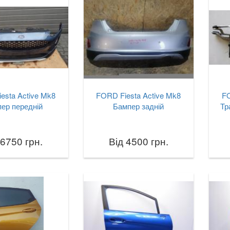
esta Active Mk8
FORD Fiesta Active Mk8
FO
ер передній
Бампер задній
Тр
 6750 грн.
Від 4500 грн.