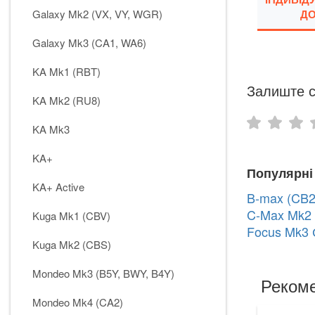
Galaxy Mk2 (VX, VY, WGR)
ДО
Galaxy Mk3 (CA1, WA6)
KA Mk1 (RBT)
Залиште с
KA Mk2 (RU8)
KA Mk3
KA+
Популярні
KA+ Active
B-max (CB2
C-Max Mk2 
Kuga Mk1 (CBV)
Focus Mk3 
Kuga Mk2 (CBS)
Mondeo Mk3 (B5Y, BWY, B4Y)
Рекоме
Mondeo Mk4 (CA2)