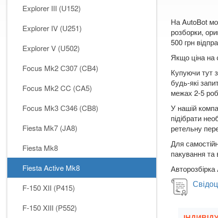
Explorer III (U152)
На AutoBot мо
Explorer IV (U251)
розборки, ори
500 грн відпр
Explorer V (U502)
Якщо ціна на 
Focus Mk2 С307 (CB4)
Купуючи тут з
будь-які запи
Focus Mk2 CC (CA5)
межах 2-5 робо
Focus Mk3 С346 (CB8)
У нашій компа
підібрати нео
Fiesta Mk7 (JA8)
ретельну пере
Для самостійн
Fiesta Mk8
пакування та 
Fiesta Active Mk8
Авторозбірка 
Свідоц
F-150 XII (P415)
F-150 XIII (P552)
ІНДИВІД