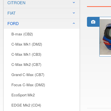
CITROEN
keyboard_arrow_down
FIAT
keyboard_arrow_down
FORD
keyboard_arrow_down
B-max (CB2)
C-Max Mk1 (DM2)
C-Max Mk1 (CB3)
C-Max Mk2 (CB7)
Grand С-Max (CB7)
Focus C-Max (DM2)
EcoSport Mk2
EDGE Mk2 (CD4)