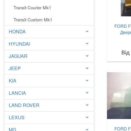
Transit Courier Mk1
Transit Custom Mk1
FORD Fi
HONDA
keyboard_arrow_down
Дверк
HYUNDAI
keyboard_arrow_down
Від
JAGUAR
keyboard_arrow_down
JEEP
keyboard_arrow_down
KIA
keyboard_arrow_down
LANCIA
keyboard_arrow_down
LAND ROVER
keyboard_arrow_down
LEXUS
keyboard_arrow_down
FORD Fi
MG
keyboard_arrow_down