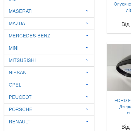
Опускне
лі
MASERATI
keyboard_arrow_down
Від
MAZDA
keyboard_arrow_down
MERCEDES-BENZ
keyboard_arrow_down
MINI
keyboard_arrow_down
MITSUBISHI
keyboard_arrow_down
NISSAN
keyboard_arrow_down
OPEL
keyboard_arrow_down
PEUGEOT
keyboard_arrow_down
FORD Fi
Дзерк
PORSCHE
keyboard_arrow_down
о
RENAULT
keyboard_arrow_down
Від