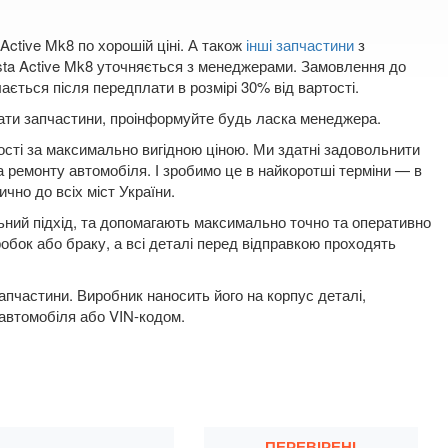
Active Mk8 по хорошій ціні. А також
інші запчастини
з
esta Active Mk8 уточняється з менеджерами. Замовлення до
ається після передплати в розмірі 30% від вартості.
плати запчастини, проінформуйте будь ласка менеджера.
ості за максимально вигідною ціною. Ми здатні задовольнити
а ремонту автомобіля. І зробимо це в найкоротші терміни — в
ично до всіх міст України.
льний підхід, та допомагають максимально точно та оперативно
робок або браку, а всі деталі перед відправкою проходять
пчастини. Виробник наносить його на корпус деталі,
 автомобіля або VIN-кодом.
ПЕРЕВІРЕНІ