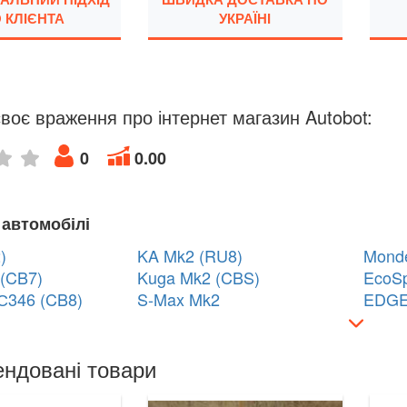
 КЛІЄНТА
УКРАЇНІ
воє враження про інтернет магазин Autobot:
0
0.00
 автомобілі
)
KA Mk2 (RU8)
Mond
(CB7)
Kuga Mk2 (CBS)
EcoSp
С346 (CB8)
S-Max Mk2
EDGE
ндовані товари