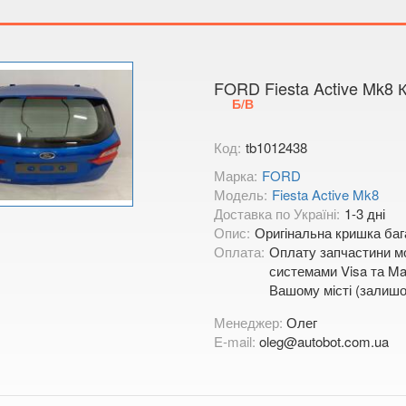
Тимірязєва,
Показати на
FORD Fiesta Active Mk8 
Б/В
Код:
tb1012438
Марка:
FORD
Модель:
Fiesta Active Mk8
Доставка по Україні:
1-3 дні
Опис:
Оригінальна кришка баг
Оплата:
Оплату запчастини мо
системами Visa та Mas
Вашому місті (залишо
Менеджер:
Олег
E-mail:
oleg@autobot.com.ua