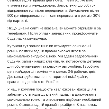
уточняється з менеджерами. Замовлення до 500 грн
Kuga Mk1 (CBV)
відправляються після передоплати. Замовлення після
500 грн відправлається після передплати в розмірі 30%
Kuga Mk2 (CBS)
від вартості.
Mondeo Mk3 (B5Y, BWY, B4Y)
Якщо ціна на сайті не вказана, ви можете отримати її за
телефоном. Після оплати запчастини, проінформуйте
Mondeo Mk4 (CA2)
будь ласка менеджера.
Купуючи тут запчастини ви отримуєте оригінальні
Mondeo Mk5
ремінь безпеки задній правий високої якості за
максимально вигідною ціною. Ми здатні задовольнити
Mustang V
будь-які запити наших клієнтів, які потребують деталей
для обслуговування та ремонту автомобіля. І зробимо
Mustang VI (S550)
це в найкоротші терміни — в межах 2-5 робочих днів.
Доставка здійснюється по території всієї країни,
Mustang Mach-E
практично до всіх міст України.
S-Max Mk1 (CA1)
У нашій компанії працюють кваліфіковані фахівці, які
забезпечують індивідуальний підхід, та допомагають
S-Max Mk2
максимально точно та оперативно підібрати необхідний
ремінь безпеки задній правий з розбірки. В нас немає
Transit V