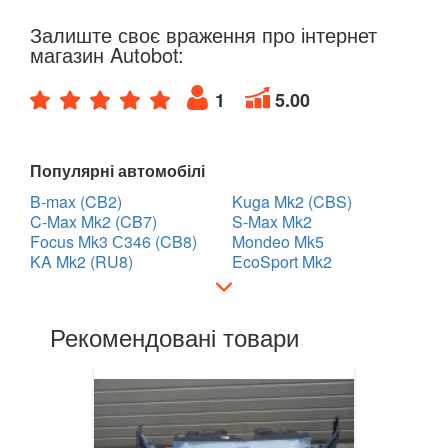
Залиште своє враження про інтернет
LANCIA
keyboard_arrow_down
магазин Autobot:
LAND ROVER
keyboard_arrow_down
1
5.00
LEXUS
keyboard_arrow_down
MG
keyboard_arrow_down
Популярні автомобілі
B-max (CB2)
Kuga Mk2 (CBS)
MASERATI
keyboard_arrow_down
C-Max Mk2 (CB7)
S-Max Mk2
Focus Mk3 С346 (CB8)
Mondeo Mk5
MAZDA
keyboard_arrow_down
KA Mk2 (RU8)
EcoSport Mk2
MERCEDES-BENZ
keyboard_arrow_down
Рекомендовані товари
MINI
keyboard_arrow_down
MITSUBISHI
keyboard_arrow_down
NISSAN
keyboard_arrow_down