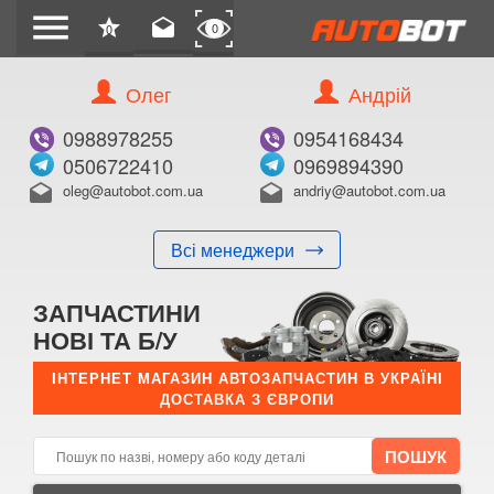
menu
star
drafts
0
0
Олег
Андрій
Б/В
В ЗАКЛАДКИ
0988978255
0954168434
0506722410
0969894390
oleg@autobot.com.ua
andriy@autobot.com.ua
drafts
drafts
Всі менеджери
КУПИТИ
ЗАПЧАСТИНИ
Оригінальний номер:
НОВІ ТА Б/У
Примітка:
ІНТЕРНЕТ МАГАЗИН АВТОЗАПЧАСТИН В УКРАЇНІ
ДОСТАВКА З ЄВРОПИ
Менеджер:
E-mail:
Телефон: