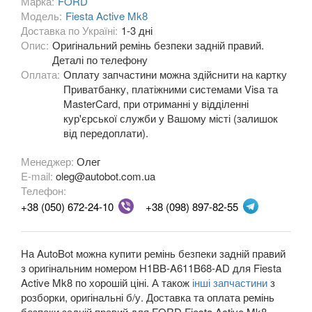
Марка:
FORD
Модель:
Fiesta Active Mk8
Fiesta Mk8
Доставка по Україні:
1-3 дні
Опис:
Оригінальний ремінь безпеки задній правий.
Fiesta Active Mk8
Деталі по телефону
Оплата:
F-150 XII (P415)
Оплату запчастини можна здійснити на картку
Приватбанку, платіжними системами Visa та
F-150 XIII (P552)
MasterCard, при отриманні у відділенні
кур'єрської служби у Вашому місті (залишок
Galaxy Mk2 (VX, VY, WGR)
від передоплати).
Galaxy Mk3 (CA1, WA6)
Менеджер:
Олег
E-mail:
oleg@autobot.com.ua
KA Mk1 (RBT)
Телефон:
+38 (050) 672-24-10
+38 (098) 897-82-55
KA Mk2 (RU8)
KA Mk3
На AutoBot можна купити ремінь безпеки задній правий
з оригінальним номером H1BB-A611B68-AD для Fiesta
KA+
Active Mk8 по хорошій ціні. А також
інші запчастини
з
розборки, оригінальні б/у. Доставка та оплата ремінь
KA+ Active
безпеки задній правий для FORD Fiesta Active Mk8