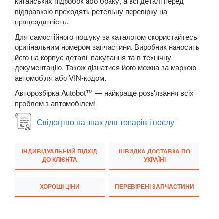
китайських підробок або браку, а всі деталі перед
відправкою проходять ретельну перевірку на
Transit VI (V347/V348)
працездатність.
Transit VII
Для самостійного пошуку за каталогом скористайтесь
оригінальним номером запчастини. Виробник наносить
Transit Connect Mk1 (V227, TC7, PU2)
його на корпус деталі, пакування та в технічну
документацію. Також дізнатися його можна за маркою
Transit Connect Mk2
автомобіля або VIN-кодом.
Авторозбірка Autobot™ — найкраще розв'язання всіх
Transit Courier Mk1
проблем з автомобілем!
Transit Custom Mk1
Свідоцтво на знак для товарів і послуг
HONDA
keyboard_arrow_down
ІНДИВІДУАЛЬНИЙ ПІДХІД
ШВИДКА ДОСТАВКА ПО
HYUNDAI
keyboard_arrow_down
ДО КЛІЄНТА
УКРАЇНІ
JAGUAR
keyboard_arrow_down
ХОРОШІ ЦІНИ
ПЕРЕВІРЕНІ ЗАПЧАСТИНИ
JEEP
keyboard_arrow_down
KIA
keyboard_arrow_down