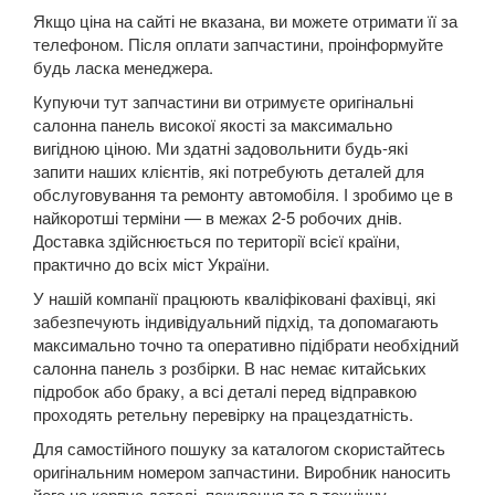
Якщо ціна на сайті не вказана, ви можете отримати її за
Kuga Mk1 (CBV)
телефоном. Після оплати запчастини, проінформуйте
будь ласка менеджера.
Kuga Mk2 (CBS)
Купуючи тут запчастини ви отримуєте оригінальні
Mondeo Mk3 (B5Y, BWY, B4Y)
салонна панель високої якості за максимально
вигідною ціною. Ми здатні задовольнити будь-які
Mondeo Mk4 (CA2)
запити наших клієнтів, які потребують деталей для
обслуговування та ремонту автомобіля. І зробимо це в
Mondeo Mk5
найкоротші терміни — в межах 2-5 робочих днів.
Доставка здійснюється по території всієї країни,
Mustang V
практично до всіх міст України.
У нашій компанії працюють кваліфіковані фахівці, які
Mustang VI (S550)
забезпечують індивідуальний підхід, та допомагають
максимально точно та оперативно підібрати необхідний
Mustang Mach-E
салонна панель з розбірки. В нас немає китайських
підробок або браку, а всі деталі перед відправкою
S-Max Mk1 (CA1)
проходять ретельну перевірку на працездатність.
S-Max Mk2
Для самостійного пошуку за каталогом скористайтесь
оригінальним номером запчастини. Виробник наносить
Transit V
його на корпус деталі, пакування та в технічну