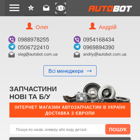
menu
star
drafts
0
0
Олег
Андрій
Б/В
В ЗАКЛАДКИ
0988978255
0954168434
0506722410
0969894390
oleg@autobot.com.ua
andriy@autobot.com.ua
drafts
drafts
Всі менеджери
КУПИТИ
ЗАПЧАСТИНИ
Оригінальний номер:
НОВІ ТА Б/У
Примітка:
ІНТЕРНЕТ МАГАЗИН АВТОЗАПЧАСТИН В УКРАЇНІ
ДОСТАВКА З ЄВРОПИ
Менеджер:
E-mail:
Телефон: