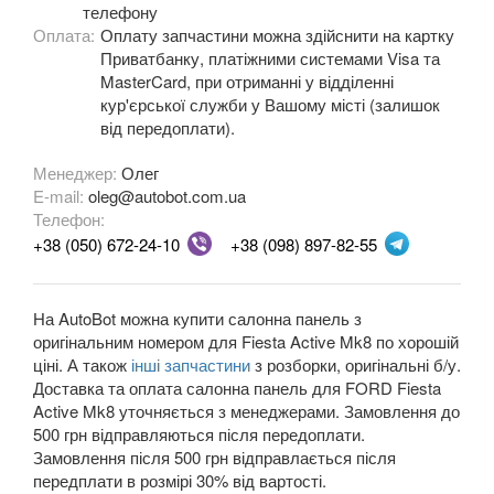
телефону
Fiesta Mk8
Оплата:
Оплату запчастини можна здійснити на картку
Приватбанку, платіжними системами Visa та
Fiesta Active Mk8
MasterCard, при отриманні у відділенні
кур'єрської служби у Вашому місті (залишок
F-150 XII (P415)
від передоплати).
F-150 XIII (P552)
Менеджер:
Олег
E-mail:
oleg@autobot.com.ua
Galaxy Mk2 (VX, VY, WGR)
Телефон:
+38 (050) 672-24-10
+38 (098) 897-82-55
Galaxy Mk3 (CA1, WA6)
KA Mk1 (RBT)
На AutoBot можна купити салонна панель з
оригінальним номером для Fiesta Active Mk8 по хорошій
KA Mk2 (RU8)
ціні. А також
інші запчастини
з розборки, оригінальні б/у.
Доставка та оплата салонна панель для FORD Fiesta
KA Mk3
Active Mk8 уточняється з менеджерами. Замовлення до
500 грн відправляються після передоплати.
KA+
Замовлення після 500 грн відправлається після
KA+ Active
передплати в розмірі 30% від вартості.