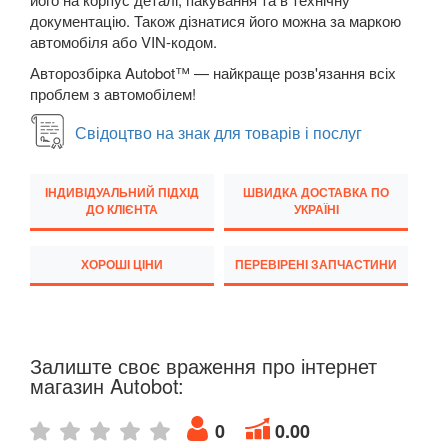
документацію. Також дізнатися його можна за маркою
Transit VI (V347/V348)
автомобіля або VIN-кодом.
Transit VII
Авторозбірка Autobot™ — найкраще розв'язання всіх
проблем з автомобілем!
Transit Connect Mk1 (V227, TC7, PU2)
Свідоцтво на знак для товарів і послуг
Transit Connect Mk2
ІНДИВІДУАЛЬНИЙ ПІДХІД
ШВИДКА ДОСТАВКА ПО
Transit Courier Mk1
ДО КЛІЄНТА
УКРАЇНІ
Transit Custom Mk1
ХОРОШІ ЦІНИ
ПЕРЕВІРЕНІ ЗАПЧАСТИНИ
HONDA
keyboard_arrow_down
HYUNDAI
keyboard_arrow_down
JAGUAR
Залиште своє враження про інтернет
keyboard_arrow_down
магазин Autobot:
JEEP
keyboard_arrow_down
0
0.00
KIA
keyboard_arrow_down