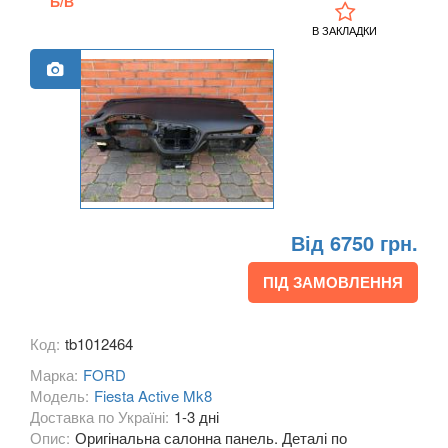
Б/В
Grand С-Max (CB7)
В ЗАКЛАДКИ
Focus C-Max (DM2)
EcoSport Mk2
EDGE Mk2 (CD4)
Explorer III (U152)
Explorer IV (U251)
Від 6750 грн.
Explorer V (U502)
ПІД ЗАМОВЛЕННЯ
Focus Mk2 С307 (CB4)
Код:
tb1012464
Focus Mk2 CC (CA5)
Марка:
FORD
Focus Mk3 С346 (CB8)
Модель:
Fiesta Active Mk8
Доставка по Україні:
1-3 дні
Fiesta Mk7 (JA8)
Опис:
Оригінальна салонна панель. Деталі по