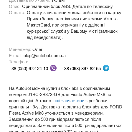
Опис:
Оригінальний блок ABS. Деталі по телефону
Fiesta Mk8
Оплата:
Оплату запчастини можна здійснити на картку
Приватбанку, платіжними системами Visa та
Fiesta Active Mk8
MasterCard, при отриманні у відділенні
кур'єрської служби у Вашому місті (залишок
F-150 XII (P415)
від передоплати).
F-150 XIII (P552)
Менеджер:
Олег
E-mail:
oleg@autobot.com.ua
Galaxy Mk2 (VX, VY, WGR)
Телефон:
Galaxy Mk3 (CA1, WA6)
+38 (050) 672-24-10
+38 (098) 897-82-55
KA Mk1 (RBT)
На AutoBot можна купити блок abs з оригінальним
KA Mk2 (RU8)
номером J1BC-2B373-GB для Fiesta Active Mk8 по
хорошій ціні. А також
інші запчастини
з розборки,
KA Mk3
оригінальні б/у. Доставка та оплата блок abs для FORD
Fiesta Active Mk8 уточняється з менеджерами.
KA+
Замовлення до 500 грн відправляються після
передоплати. Замовлення після 500 грн відправлається
KA+ Active
після передплати в розмірі 30% від вартості.