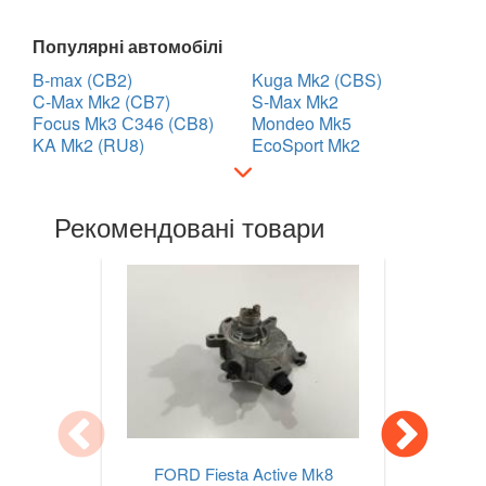
LANCIA
keyboard_arrow_down
Популярні автомобілі
B-max (CB2)
Kuga Mk2 (CBS)
LAND ROVER
keyboard_arrow_down
C-Max Mk2 (CB7)
S-Max Mk2
Focus Mk3 С346 (CB8)
Mondeo Mk5
LEXUS
keyboard_arrow_down
KA Mk2 (RU8)
EcoSport Mk2
MG
keyboard_arrow_down
Рекомендовані товари
MASERATI
keyboard_arrow_down
MAZDA
keyboard_arrow_down
MERCEDES-BENZ
keyboard_arrow_down
MINI
keyboard_arrow_down
MITSUBISHI
keyboard_arrow_down
NISSAN
keyboard_arrow_down
FORD Fiesta Active Mk8