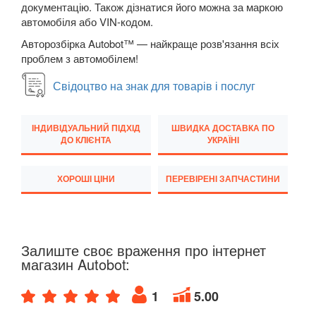
документацію. Також дізнатися його можна за маркою
автомобіля або VIN-кодом.
Transit VI (V347/V348)
Авторозбірка Autobot™ — найкраще розв'язання всіх
Transit VII
проблем з автомобілем!
Transit Connect Mk1 (V227, TC7, PU2)
Свідоцтво на знак для товарів і послуг
Transit Connect Mk2
ІНДИВІДУАЛЬНИЙ ПІДХІД
ШВИДКА ДОСТАВКА ПО
Transit Courier Mk1
ДО КЛІЄНТА
УКРАЇНІ
Transit Custom Mk1
ХОРОШІ ЦІНИ
ПЕРЕВІРЕНІ ЗАПЧАСТИНИ
HONDA
keyboard_arrow_down
HYUNDAI
keyboard_arrow_down
Залиште своє враження про інтернет
JAGUAR
keyboard_arrow_down
магазин Autobot:
JEEP
keyboard_arrow_down
1
5.00
KIA
keyboard_arrow_down