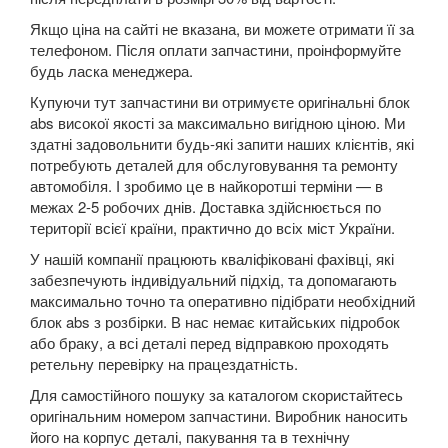
Kuga Mk1 (CBV)
Якщо ціна на сайті не вказана, ви можете отримати її за
телефоном. Після оплати запчастини, проінформуйте
Kuga Mk2 (CBS)
будь ласка менеджера.
Купуючи тут запчастини ви отримуєте оригінальні блок
Mondeo Mk3 (B5Y, BWY, B4Y)
abs високої якості за максимально вигідною ціною. Ми
здатні задовольнити будь-які запити наших клієнтів, які
Mondeo Mk4 (CA2)
потребують деталей для обслуговування та ремонту
автомобіля. І зробимо це в найкоротші терміни — в
Mondeo Mk5
межах 2-5 робочих днів. Доставка здійснюється по
території всієї країни, практично до всіх міст України.
Mustang V
У нашій компанії працюють кваліфіковані фахівці, які
Mustang VI (S550)
забезпечують індивідуальний підхід, та допомагають
максимально точно та оперативно підібрати необхідний
Mustang Mach-E
блок abs з розбірки. В нас немає китайських підробок
або браку, а всі деталі перед відправкою проходять
S-Max Mk1 (CA1)
ретельну перевірку на працездатність.
Для самостійного пошуку за каталогом скористайтесь
S-Max Mk2
оригінальним номером запчастини. Виробник наносить
його на корпус деталі, пакування та в технічну
Transit V