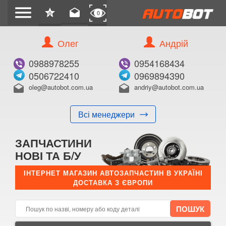
menu
star
drafts
0
0
Олег
Андрій
Б/В
В ЗАКЛАДКИ
0988978255
0954168434
0506722410
0969894390
oleg@autobot.com.ua
andriy@autobot.com.ua
drafts
drafts
Всі менеджери
КУПИТИ
ЗАПЧАСТИНИ
Оригінальний номер:
НОВІ ТА Б/У
Примітка:
ІНТЕРНЕТ МАГАЗИН АВТОЗАПЧАСТИН В УКРАЇНІ
ДОСТАВКА З ЄВРОПИ
Менеджер:
E-mail:
Телефон: