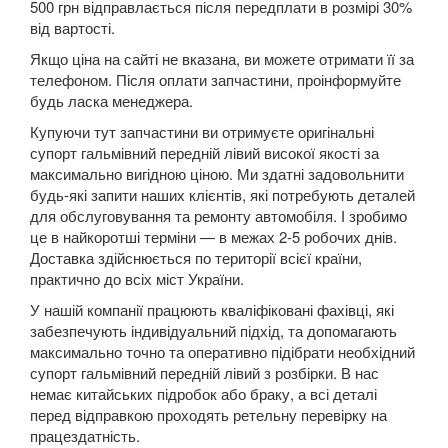
500 грн відправлається після передплати в розмірі 30%
від вартості.
Kuga Mk1 (CBV)
Якщо ціна на сайті не вказана, ви можете отримати її за
Kuga Mk2 (CBS)
телефоном. Після оплати запчастини, проінформуйте
будь ласка менеджера.
Mondeo Mk3 (B5Y, BWY, B4Y)
Купуючи тут запчастини ви отримуєте оригінальні
Mondeo Mk4 (CA2)
супорт гальмівний передній лівий високої якості за
максимально вигідною ціною. Ми здатні задовольнити
Mondeo Mk5
будь-які запити наших клієнтів, які потребують деталей
для обслуговування та ремонту автомобіля. І зробимо
Mustang V
це в найкоротші терміни — в межах 2-5 робочих днів.
Доставка здійснюється по території всієї країни,
Mustang VI (S550)
практично до всіх міст України.
У нашій компанії працюють кваліфіковані фахівці, які
Mustang Mach-E
забезпечують індивідуальний підхід, та допомагають
максимально точно та оперативно підібрати необхідний
S-Max Mk1 (CA1)
супорт гальмівний передній лівий з розбірки. В нас
немає китайських підробок або браку, а всі деталі
S-Max Mk2
перед відправкою проходять ретельну перевірку на
працездатність.
Transit V