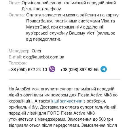
Опис:
Оригінальний супорт гальмівний передній лівий.
Fiesta Mk8
Деталі по телефону
Оплата:
Оплату запчастини можна здійснити на картку
Fiesta Active Mk8
Приватбанку, платіжними системами Visa та
MasterCard, при отриманні у відділенні
F-150 XII (P415)
кур'єрської служби у Вашому місті (залишок
від передоплати).
F-150 XIII (P552)
Менеджер:
Олег
Galaxy Mk2 (VX, VY, WGR)
E-mail:
oleg@autobot.com.ua
Телефон:
Galaxy Mk3 (CA1, WA6)
+38 (050) 672-24-10
+38 (098) 897-82-55
KA Mk1 (RBT)
На AutoBot можна купити супорт гальмівний передній
KA Mk2 (RU8)
лівий з оригінальним номером для Fiesta Active Mk8 по
хорошій ціні. А також
інші запчастини
з розборки,
KA Mk3
оригінальні б/у. Доставка та оплата супорт гальмівний
передній лівий для FORD Fiesta Active Mk8
KA+
уточняється з менеджерами. Замовлення до 500 грн
відправляються після передоплати. Замовлення після
KA+ Active