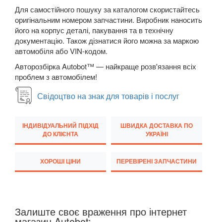
Для самостійного пошуку за каталогом скористайтесь
Transit VI (V347/V348)
оригінальним номером запчастини. Виробник наносить
його на корпус деталі, пакування та в технічну
Transit VII
документацію. Також дізнатися його можна за маркою
автомобіля або VIN-кодом.
Transit Connect Mk1 (V227, TC7, PU2)
Авторозбірка Autobot™ — найкраще розв'язання всіх
Transit Connect Mk2
проблем з автомобілем!
Свідоцтво на знак для товарів і послуг
Transit Courier Mk1
Transit Custom Mk1
ІНДИВІДУАЛЬНИЙ ПІДХІД
ШВИДКА ДОСТАВКА ПО
ДО КЛІЄНТА
УКРАЇНІ
HONDA
keyboard_arrow_down
HYUNDAI
keyboard_arrow_down
ХОРОШІ ЦІНИ
ПЕРЕВІРЕНІ ЗАПЧАСТИНИ
JAGUAR
keyboard_arrow_down
JEEP
keyboard_arrow_down
Залиште своє враження про інтернет
магазин Autobot:
KIA
keyboard_arrow_down