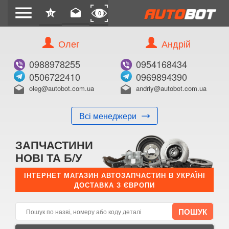
menu
star
drafts
0
0
Олег
Андрій
Б/В
В ЗАКЛАДКИ
0988978255
0954168434
0506722410
0969894390
oleg@autobot.com.ua
andriy@autobot.com.ua
drafts
drafts
Всі менеджери
КУПИТИ
ЗАПЧАСТИНИ
Оригінальний номер:
НОВІ ТА Б/У
Примітка:
ІНТЕРНЕТ МАГАЗИН АВТОЗАПЧАСТИН В УКРАЇНІ
ДОСТАВКА З ЄВРОПИ
Менеджер:
E-mail:
Телефон: