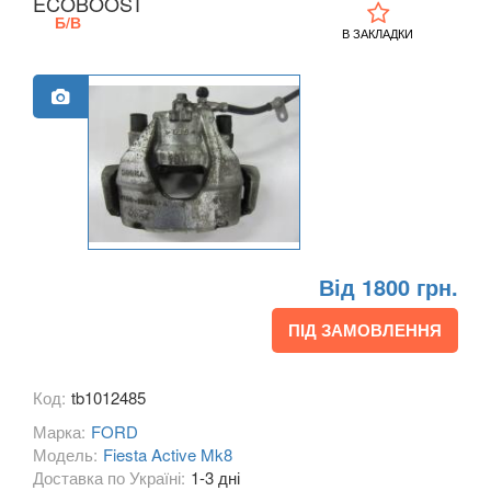
ECOBOOST
Б/В
Grand С-Max (CB7)
В ЗАКЛАДКИ
Focus C-Max (DM2)
EcoSport Mk2
EDGE Mk2 (CD4)
Explorer III (U152)
Explorer IV (U251)
Від 1800 грн.
Explorer V (U502)
ПІД ЗАМОВЛЕННЯ
Focus Mk2 С307 (CB4)
Focus Mk2 CC (CA5)
Код:
tb1012485
Focus Mk3 С346 (CB8)
Марка:
FORD
Модель:
Fiesta Active Mk8
Fiesta Mk7 (JA8)
Доставка по Україні:
1-3 дні