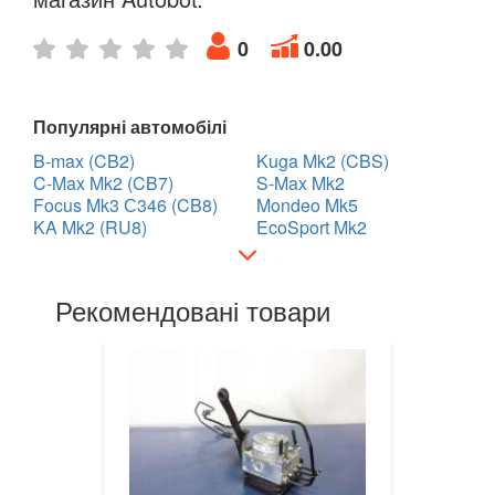
LANCIA
keyboard_arrow_down
0
0.00
LAND ROVER
keyboard_arrow_down
Популярні автомобілі
LEXUS
keyboard_arrow_down
B-max (CB2)
Kuga Mk2 (CBS)
MG
C-Max Mk2 (CB7)
S-Max Mk2
keyboard_arrow_down
Focus Mk3 С346 (CB8)
Mondeo Mk5
KA Mk2 (RU8)
EcoSport Mk2
MASERATI
keyboard_arrow_down
MAZDA
keyboard_arrow_down
Рекомендовані товари
MERCEDES-BENZ
keyboard_arrow_down
MINI
keyboard_arrow_down
MITSUBISHI
keyboard_arrow_down
NISSAN
keyboard_arrow_down