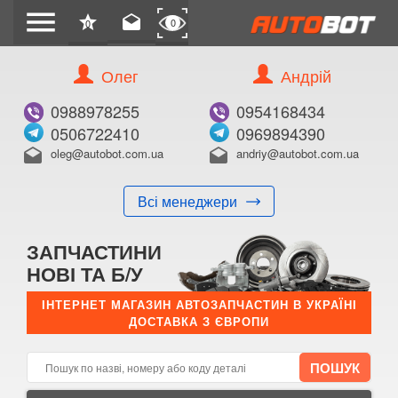
menu
star
drafts
0
0
Олег
Андрій
Б/В
В ЗАКЛАДКИ
0988978255
0954168434
0506722410
0969894390
oleg@autobot.com.ua
andriy@autobot.com.ua
drafts
drafts
Всі менеджери
КУПИТИ
ЗАПЧАСТИНИ
Оригінальний номер:
НОВІ ТА Б/У
Примітка:
ІНТЕРНЕТ МАГАЗИН АВТОЗАПЧАСТИН В УКРАЇНІ
ДОСТАВКА З ЄВРОПИ
Менеджер:
E-mail:
Телефон: