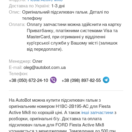
Доставка по Україні:
1-3 дні
Fiesta Mk8
Опис:
Оригінальний підсилювач гальм. Деталі по
телефону
Fiesta Active Mk8
Оплата:
Оплату запчастини можна здійснити на картку
Приватбанку, платіжними системами Visa та
F-150 XII (P415)
MasterCard, при отриманні у відділенні
кур'єрської служби у Вашому місті (залишок
F-150 XIII (P552)
від передоплати).
Galaxy Mk2 (VX, VY, WGR)
Менеджер:
Олег
E-mail:
oleg@autobot.com.ua
Galaxy Mk3 (CA1, WA6)
Телефон:
KA Mk1 (RBT)
+38 (050) 672-24-10
+38 (098) 897-82-55
KA Mk2 (RU8)
На AutoBot можна купити підсилювач гальм з
KA Mk3
оригінальним номером H1BC-2B195-AC для Fiesta
Active Mk8 по хорошій ціні. А також
інші запчастини
з
KA+
розборки, оригінальні б/у. Доставка та оплата
підсилювач гальм для FORD Fiesta Active Mk8
KA+ Active
уточняється з менеджерами. Замовлення до 500 грн