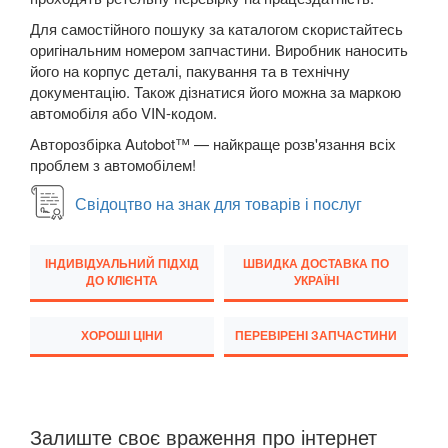
Для самостійного пошуку за каталогом скористайтесь
Transit VI (V347/V348)
оригінальним номером запчастини. Виробник наносить
його на корпус деталі, пакування та в технічну
Transit VII
документацію. Також дізнатися його можна за маркою
автомобіля або VIN-кодом.
Transit Connect Mk1 (V227, TC7, PU2)
Авторозбірка Autobot™ — найкраще розв'язання всіх
Transit Connect Mk2
проблем з автомобілем!
Transit Courier Mk1
Свідоцтво на знак для товарів і послуг
Transit Custom Mk1
ІНДИВІДУАЛЬНИЙ ПІДХІД
ШВИДКА ДОСТАВКА ПО
HONDA
keyboard_arrow_down
ДО КЛІЄНТА
УКРАЇНІ
HYUNDAI
keyboard_arrow_down
ХОРОШІ ЦІНИ
ПЕРЕВІРЕНІ ЗАПЧАСТИНИ
JAGUAR
keyboard_arrow_down
JEEP
keyboard_arrow_down
Залиште своє враження про інтернет
KIA
keyboard_arrow_down