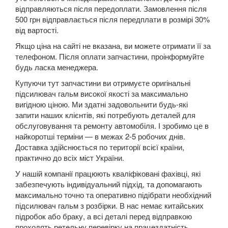
відправляються після передоплати. Замовлення після
Kuga Mk1 (CBV)
500 грн відправлається після передплати в розмірі 30%
від вартості.
Kuga Mk2 (CBS)
Якщо ціна на сайті не вказана, ви можете отримати її за
Mondeo Mk3 (B5Y, BWY, B4Y)
телефоном. Після оплати запчастини, проінформуйте
будь ласка менеджера.
Mondeo Mk4 (CA2)
Купуючи тут запчастини ви отримуєте оригінальні
підсилювач гальм високої якості за максимально
Mondeo Mk5
вигідною ціною. Ми здатні задовольнити будь-які
запити наших клієнтів, які потребують деталей для
Mustang V
обслуговування та ремонту автомобіля. І зробимо це в
найкоротші терміни — в межах 2-5 робочих днів.
Mustang VI (S550)
Доставка здійснюється по території всієї країни,
практично до всіх міст України.
Mustang Mach-E
У нашій компанії працюють кваліфіковані фахівці, які
S-Max Mk1 (CA1)
забезпечують індивідуальний підхід, та допомагають
максимально точно та оперативно підібрати необхідний
S-Max Mk2
підсилювач гальм з розбірки. В нас немає китайських
підробок або браку, а всі деталі перед відправкою
Transit V
проходять ретельну перевірку на працездатність.