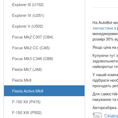
Explorer III (U152)
Explorer IV (U251)
На AutoBot мо
Explorer V (U502)
запчастини
з 
менеджерами. 
Focus Mk2 С307 (CB4)
розмірі 30% ві
Якщо ціна на 
Focus Mk2 CC (CA5)
Купуючи тут з
Focus Mk3 С346 (CB8)
задовольнити 
найкоротші те
Fiesta Mk7 (JA8)
У нашій компа
Fiesta Mk8
підібрати нео
проходять рет
Fiesta Active Mk8
Для самостійн
пакування та 
F-150 XII (P415)
Авторозбірка 
F-150 XIII (P552)
Свідоц