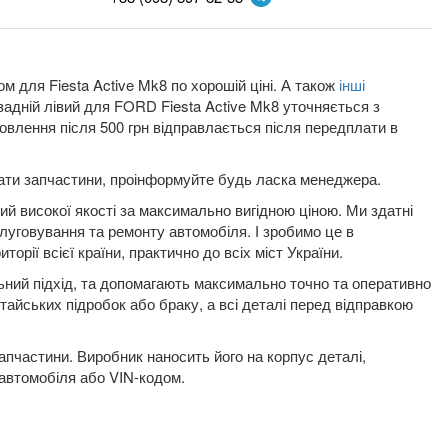
м для Fiesta Active Mk8 по хорошій ціні. А також
інші
 задній лівий для FORD Fiesta Active Mk8 уточняється з
влення після 500 грн відправлається після передплати в
плати запчастини, проінформуйте будь ласка менеджера.
ий високої якості за максимально вигідною ціною. Ми здатні
луговування та ремонту автомобіля. І зробимо це в
орії всієї країни, практично до всіх міст України.
льний підхід, та допомагають максимально точно та оперативно
итайських підробок або браку, а всі деталі перед відправкою
пчастини. Виробник наносить його на корпус деталі,
 автомобіля або VIN-кодом.