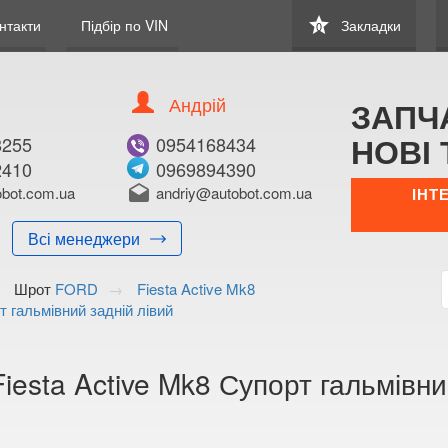
star
нтакти
Підбір по VIN
Закладки
0
Андрій
ЗАПЧ
НОВІ 
8255
0954168434
2410
0969894390
В ЗАКЛАДКИ
КУПИТИ
bot.com.ua
drafts
andriy@autobot.com.ua
ІНТ
Оригінальний номе
Всі менеджери
Примітка:
Шрот
FORD
Fiesta Active Mk8
Менеджер:
т гальмівний задній лівий
E-mail:
Телефон:
+38 (050) 672-2
esta Active Mk8 Супорт гальмівни
+38 (098) 897-8
Волинська о