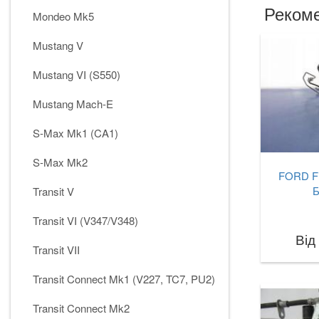
Рекоме
Mondeo Mk5
Mustang V
Mustang VI (S550)
Mustang Mach-E
S-Max Mk1 (CA1)
S-Max Mk2
FORD Fi
Б
Transit V
Transit VI (V347/V348)
Від
Transit VII
Transit Connect Mk1 (V227, TC7, PU2)
Transit Connect Mk2