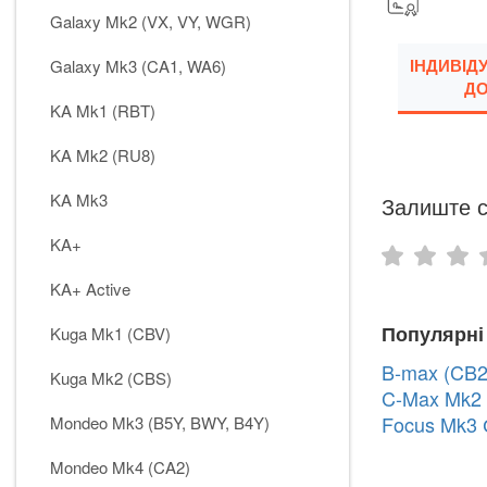
Galaxy Mk2 (VX, VY, WGR)
ІНДИВІД
Galaxy Mk3 (CA1, WA6)
ДО
KA Mk1 (RBT)
KA Mk2 (RU8)
KA Mk3
Залиште с
KA+
KA+ Active
Популярні
Kuga Mk1 (CBV)
B-max (CB2
Kuga Mk2 (CBS)
C-Max Mk2 
Focus Mk3 
Mondeo Mk3 (B5Y, BWY, B4Y)
Mondeo Mk4 (CA2)