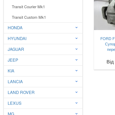
Transit Courier Mk1
Transit Custom Mk1
HONDA
keyboard_arrow_down
HYUNDAI
FORD Fi
keyboard_arrow_down
Супор
JAGUAR
пере
keyboard_arrow_down
JEEP
keyboard_arrow_down
Від
KIA
keyboard_arrow_down
LANCIA
keyboard_arrow_down
LAND ROVER
keyboard_arrow_down
LEXUS
keyboard_arrow_down
MG
keyboard_arrow_down