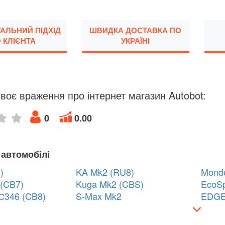
УАЛЬНИЙ ПІДХІД
ШВИДКА ДОСТАВКА ПО
 КЛІЄНТА
УКРАЇНІ
воє враження про інтернет магазин Autobot:
0
0.00
 автомобілі
)
KA Mk2 (RU8)
Mond
(CB7)
Kuga Mk2 (CBS)
EcoSp
С346 (CB8)
S-Max Mk2
EDGE