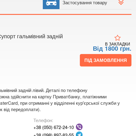
 4
Застосування товару
 мапі
Супорт гальмівний задній
В ЗАКЛАДКИ
Від 1800 грн.
ПІД ЗАМОВЛЕННЯ
ьмівний задній лівий. Деталі по телефону
жна здійснити на картку Приватбанку, платіжними
terCard, при отриманні у відділенні кур'єрської служби у
к від передоплати).
Телефон:
+38 (050) 672-24-10
+38 (098) 897-82-55