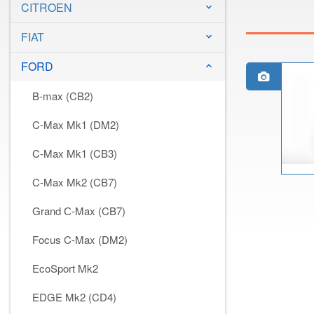
CITROEN
keyboard_arrow_down
FIAT
keyboard_arrow_down
FORD
keyboard_arrow_down
B-max (CB2)
C-Max Mk1 (DM2)
C-Max Mk1 (CB3)
C-Max Mk2 (CB7)
Grand С-Max (CB7)
Focus C-Max (DM2)
EcoSport Mk2
EDGE Mk2 (CD4)