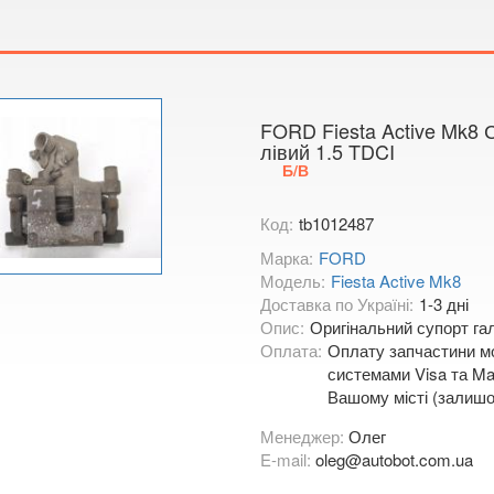
Тимірязєва,
Показати на
FORD Fiesta Active Mk8 
лівий 1.5 TDCI
Б/В
Код:
tb1012487
Марка:
FORD
Модель:
Fiesta Active Mk8
Доставка по Україні:
1-3 дні
Опис:
Оригінальний супорт гал
Оплата:
Оплату запчастини мо
системами Visa та Mas
Вашому місті (залишо
Менеджер:
Олег
E-mail:
oleg@autobot.com.ua