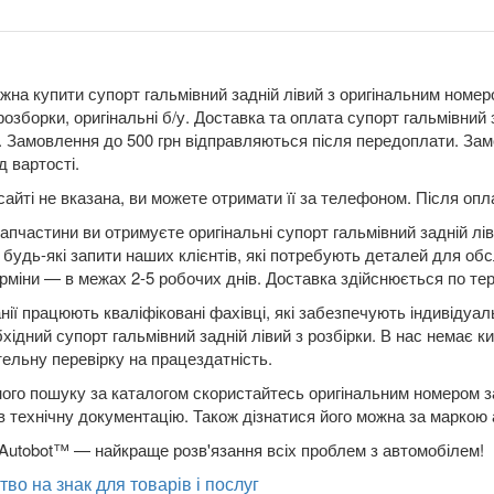
жна купити супорт гальмівний задній лівий з оригінальним номеро
розборки, оригінальні б/у. Доставка та оплата супорт гальмівний
Замовлення до 500 грн відправляються після передоплати. Замо
д вартості.
сайті не вказана, ви можете отримати її за телефоном. Після о
апчастини ви отримуєте оригінальні супорт гальмівний задній лів
будь-які запити наших клієнтів, які потребують деталей для обс
рміни — в межах 2-5 робочих днів. Доставка здійснюється по терит
нії працюють кваліфіковані фахівці, які забезпечують індивідуа
бхідний супорт гальмівний задній лівий з розбірки. В нас немає к
ельну перевірку на працездатність.
ого пошуку за каталогом скористайтесь оригінальним номером за
в технічну документацію. Також дізнатися його можна за маркою
Autobot™ — найкраще розв'язання всіх проблем з автомобілем!
тво на знак для товарів і послуг