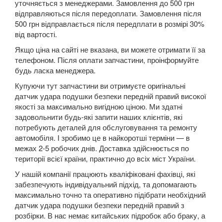
уточняється з менеджерами. Замовлення до 500 грн
Grand Espace IV (JK0)
відправляються після передоплати. Замовлення після
Espace V
500 грн відправлається після передплати в розмірі 30%
від вартості.
Kadjar
Якщо ціна на сайті не вказана, ви можете отримати її за
телефоном. Після оплати запчастини, проінформуйте
Kangoo II (FW, KW)
будь ласка менеджера.
Koleos I (HY0)
Купуючи тут запчастини ви отримуєте оригінальні
датчик удара подушки безпеки передній правий високої
Koleos II
якості за максимально вигідною ціною. Ми здатні
задовольнити будь-які запити наших клієнтів, які
Laguna II (BG, KG)
потребують деталей для обслуговування та ремонту
автомобіля. І зробимо це в найкоротші терміни — в
Laguna III (BT, DT, KT)
межах 2-5 робочих днів. Доставка здійснюється по
території всієї країни, практично до всіх міст України.
Latitude (L7)
У нашій компанії працюють кваліфіковані фахівці, які
забезпечують індивідуальний підхід, та допомагають
Master III (HD, FD, JD)
максимально точно та оперативно підібрати необхідний
датчик удара подушки безпеки передній правий з
Megane II (BM, CM, KM, LM, EM)
розбірки. В нас немає китайських підробок або браку, а