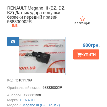
KIA
keyboard_arrow_down
RENAULT Megane III (BZ, DZ,
KZ) Датчик удара подушки
LANCIA
безпеки передній правий
keyboard_arrow_down
988330002R
В ЗАКЛАДКИ
Б/В
LAND ROVER
keyboard_arrow_down
LEXUS
keyboard_arrow_down
900грн.
MG
keyboard_arrow_down
КУПИТИ
MASERATI
keyboard_arrow_down
MAZDA
keyboard_arrow_down
MERCEDES-BENZ
keyboard_arrow_down
Код:
tb1011769
MINI
keyboard_arrow_down
Оригінальний номер:
988330002R
Аналоги:
988333198R
MITSUBISHI
keyboard_arrow_down
Марка:
RENAULT
Модель:
Megane III (BZ, DZ, KZ)
NISSAN
keyboard_arrow_down