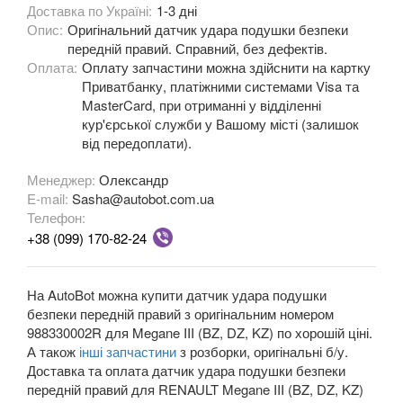
Доставка по Україні:
1-3 дні
Опис:
Оригінальний датчик удара подушки безпеки
OPEL
keyboard_arrow_down
передній правий. Справний, без дефектів.
Оплата:
Оплату запчастини можна здійснити на картку
PEUGEOT
keyboard_arrow_down
Приватбанку, платіжними системами Visa та
MasterCard, при отриманні у відділенні
PORSCHE
keyboard_arrow_down
кур'єрської служби у Вашому місті (залишок
від передоплати).
RENAULT
keyboard_arrow_down
Менеджер:
Олександр
Captur (J5)
E-mail:
Sasha@autobot.com.ua
Телефон:
Clio III (BR, CR, KR)
+38 (099) 170-82-24
Clio IV (BK, KH, J5)
На AutoBot можна купити датчик удара подушки
Duster (FE, HS)
безпеки передній правий з оригінальним номером
988330002R для Megane III (BZ, DZ, KZ) по хорошій ціні.
Fluence (L3, B3)
А також
інші запчастини
з розборки, оригінальні б/у.
Доставка та оплата датчик удара подушки безпеки
Espace IV (JK0)
передній правий для RENAULT Megane III (BZ, DZ, KZ)