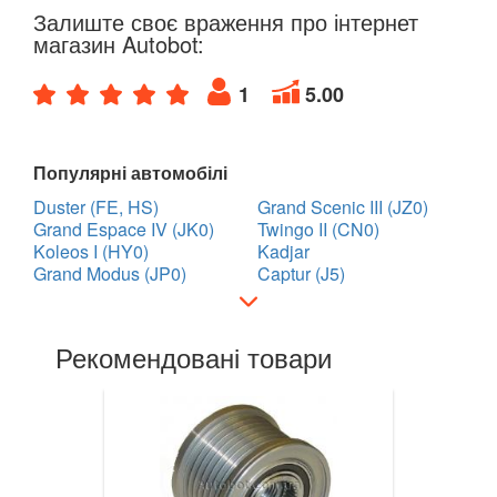
Twingo III (X07)
Залиште своє враження про інтернет
магазин Autobot:
Vel Satis (BJ0)
1
5.00
Talisman
ZOE
Популярні автомобілі
ROVER
keyboard_arrow_down
Duster (FE, HS)
Grand Scenic III (JZ0)
Grand Espace IV (JK0)
Twingo II (CN0)
SAAB
keyboard_arrow_down
Koleos I (HY0)
Kadjar
Grand Modus (JP0)
Captur (J5)
SEAT
keyboard_arrow_down
SKODA
keyboard_arrow_down
Рекомендовані товари
SMART
keyboard_arrow_down
SUBARU
keyboard_arrow_down
SUZUKI
keyboard_arrow_down