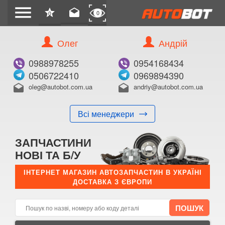
menu
star
drafts
0
0
Олег
Андрій
Б/В
В ЗАКЛАДКИ
0988978255
0954168434
0506722410
0969894390
oleg@autobot.com.ua
andriy@autobot.com.ua
drafts
drafts
Всі менеджери
КУПИТИ
ЗАПЧАСТИНИ
Оригінальний номер:
НОВІ ТА Б/У
Примітка:
ІНТЕРНЕТ МАГАЗИН АВТОЗАПЧАСТИН В УКРАЇНІ
ДОСТАВКА З ЄВРОПИ
Менеджер:
E-mail:
Телефон: