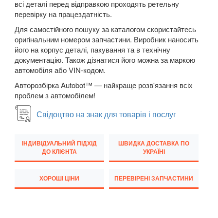
всі деталі перед відправкою проходять ретельну
Megane III (BZ, DZ, KZ)
перевірку на працездатність.
Megane IV
Для самостійного пошуку за каталогом скористайтесь
оригінальним номером запчастини. Виробник наносить
Modus (JP0)
його на корпус деталі, пакування та в технічну
документацію. Також дізнатися його можна за маркою
Grand Modus (JP0)
автомобіля або VIN-кодом.
Sandero II Stepway (B8)
Авторозбірка Autobot™ — найкраще розв'язання всіх
проблем з автомобілем!
Grand Scenic II (JM)
Свідоцтво на знак для товарів і послуг
Scenic III (JZ0)
ІНДИВІДУАЛЬНИЙ ПІДХІД
Grand Scenic III (JZ0)
ШВИДКА ДОСТАВКА ПО
ДО КЛІЄНТА
УКРАЇНІ
Scenic IV
ХОРОШІ ЦІНИ
ПЕРЕВІРЕНІ ЗАПЧАСТИНИ
Grand Scenic IV
Twingo II (CN0)