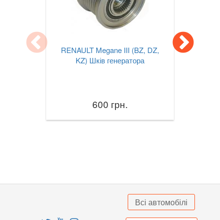
TESLA
keyboard_arrow_down
TOYOTA
keyboard_arrow_down
RENAULT Megane III (BZ, DZ,
VOLKSWAGEN
keyboard_arrow_down
KZ) Шків генератора
VOLVO
keyboard_arrow_down
В наявності!
keyboard_arrow_down
600 грн.
Всі автомобілі