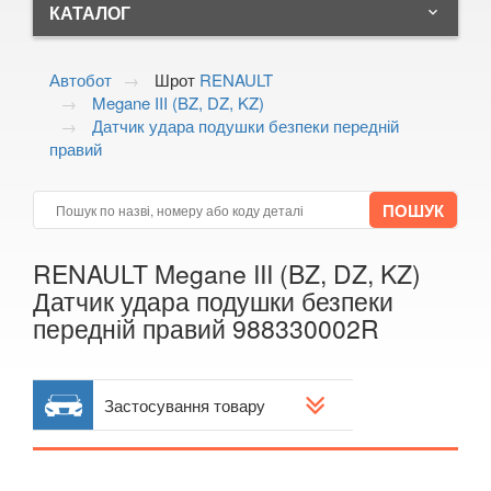
+38 (099) 170-82-24
КАТАЛОГ
keyboard_arrow_down
Волинська область, м.Ковель,
ALFA ROMEO
keyboard_arrow_down
вул. Тимірязєва, 4
Автобот
Шрот
RENAULT
Показати на мапі
Megane III (BZ, DZ, KZ)
AUDI
keyboard_arrow_down
Датчик удара подушки безпеки передній
правий
BMW
keyboard_arrow_down
CITROEN
keyboard_arrow_down
FIAT
keyboard_arrow_down
RENAULT Megane III (BZ, DZ, KZ)
FORD
keyboard_arrow_down
Датчик удара подушки безпеки
передній правий 988330002R
HONDA
keyboard_arrow_down
HYUNDAI
keyboard_arrow_down
Застосування товару
JAGUAR
keyboard_arrow_down
JEEP
keyboard_arrow_down