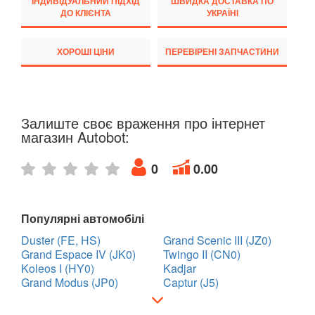
ІНДИВІДУАЛЬНИЙ ПІДХІД
ШВИДКА ДОСТАВКА ПО
Twingo III (X07)
ДО КЛІЄНТА
УКРАЇНІ
Vel Satis (BJ0)
ХОРОШІ ЦІНИ
ПЕРЕВІРЕНІ ЗАПЧАСТИНИ
Talisman
ZOE
Залиште своє враження про інтернет
ROVER
keyboard_arrow_down
магазин Autobot:
SAAB
keyboard_arrow_down
0
0.00
SEAT
keyboard_arrow_down
SKODA
keyboard_arrow_down
Популярні автомобілі
Duster (FE, HS)
Grand Scenic III (JZ0)
SMART
keyboard_arrow_down
Grand Espace IV (JK0)
Twingo II (CN0)
Koleos I (HY0)
Kadjar
SUBARU
keyboard_arrow_down
Grand Modus (JP0)
Captur (J5)
SUZUKI
keyboard_arrow_down