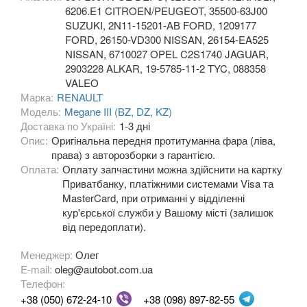
6206.E1 CITROEN/PEUGEOT, 35500-63J00
SUZUKI, 2N11-15201-AB FORD, 1209177
OPEL
keyboard_arrow_down
FORD, 26150-VD300 NISSAN, 26154-EA525
NISSAN, 6710027 OPEL C2S1740 JAGUAR,
PEUGEOT
keyboard_arrow_down
2903228 ALKAR, 19-5785-11-2 TYC, 088358
VALEO
PORSCHE
keyboard_arrow_down
Марка:
RENAULT
Модель:
Megane III (BZ, DZ, KZ)
RENAULT
keyboard_arrow_down
Доставка по Україні:
1-3 дні
Опис:
Оригінальна передня протитуманна фара (ліва,
Captur (J5)
права) з авторозборки з гарантією.
Оплата:
Оплату запчастини можна здійснити на картку
Clio III (BR, CR, KR)
Приватбанку, платіжними системами Visa та
MasterCard, при отриманні у відділенні
Clio IV (BK, KH, J5)
кур'єрської служби у Вашому місті (залишок
Duster (FE, HS)
від передоплати).
Менеджер:
Fluence (L3, B3)
Олег
E-mail:
oleg@autobot.com.ua
Espace IV (JK0)
Телефон:
+38 (050) 672-24-10
+38 (098) 897-82-55