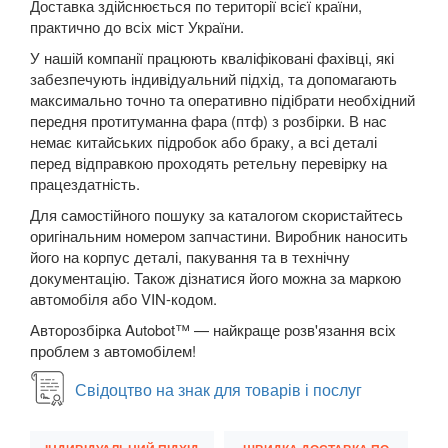
Доставка здійснюється по території всієї країни,
Megane III (BZ, DZ, KZ)
практично до всіх міст України.
Megane IV
У нашій компанії працюють кваліфіковані фахівці, які
забезпечують індивідуальний підхід, та допомагають
Modus (JP0)
максимально точно та оперативно підібрати необхідний
передня протитуманна фара (птф) з розбірки. В нас
Grand Modus (JP0)
немає китайських підробок або браку, а всі деталі
перед відправкою проходять ретельну перевірку на
Sandero II Stepway (B8)
працездатність.
Grand Scenic II (JM)
Для самостійного пошуку за каталогом скористайтесь
оригінальним номером запчастини. Виробник наносить
Scenic III (JZ0)
його на корпус деталі, пакування та в технічну
документацію. Також дізнатися його можна за маркою
Grand Scenic III (JZ0)
автомобіля або VIN-кодом.
Авторозбірка Autobot™ — найкраще розв'язання всіх
Scenic IV
проблем з автомобілем!
Grand Scenic IV
Свідоцтво на знак для товарів і послуг
Twingo II (CN0)