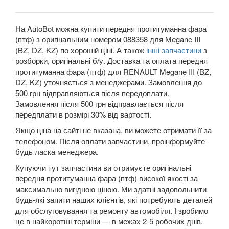
Grand Espace IV (JK0)
Espace V
На AutoBot можна купити передня протитуманна фара
(птф) з оригінальним номером 088358 для Megane III
Kadjar
(BZ, DZ, KZ) по хорошій ціні. А також
інші запчастини
з
розборки, оригінальні б/у. Доставка та оплата передня
Kangoo II (FW, KW)
протитуманна фара (птф) для RENAULT Megane III (BZ,
DZ, KZ) уточняється з менеджерами. Замовлення до
Koleos I (HY0)
500 грн відправляються після передоплати.
Замовлення після 500 грн відправлається після
Koleos II
передплати в розмірі 30% від вартості.
Laguna II (BG, KG)
Якщо ціна на сайті не вказана, ви можете отримати її за
телефоном. Після оплати запчастини, проінформуйте
Laguna III (BT, DT, KT)
будь ласка менеджера.
Купуючи тут запчастини ви отримуєте оригінальні
Latitude (L7)
передня протитуманна фара (птф) високої якості за
максимально вигідною ціною. Ми здатні задовольнити
Master III (HD, FD, JD)
будь-які запити наших клієнтів, які потребують деталей
для обслуговування та ремонту автомобіля. І зробимо
Megane II (BM, CM, KM, LM, EM)
це в найкоротші терміни — в межах 2-5 робочих днів.