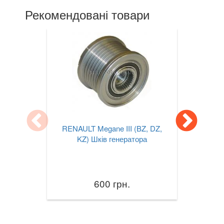
TESLA
Рекомендовані товари
keyboard_arrow_down
TOYOTA
keyboard_arrow_down
VOLKSWAGEN
keyboard_arrow_down
VOLVO
keyboard_arrow_down
В наявності!
keyboard_arrow_down
RENAULT Megane III (BZ, DZ,
KZ) Шків генератора
600 грн.