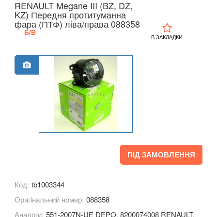
RENAULT Megane III (BZ, DZ,
KIA
KZ) Передня протитуманна
keyboard_arrow_down
фара (ПТФ) ліва/права 088358
LANCIA
Б/В
keyboard_arrow_down
В ЗАКЛАДКИ
LAND ROVER
keyboard_arrow_down
LEXUS
keyboard_arrow_down
MG
keyboard_arrow_down
MASERATI
keyboard_arrow_down
MAZDA
keyboard_arrow_down
MERCEDES-BENZ
ПІД ЗАМОВЛЕННЯ
keyboard_arrow_down
MINI
keyboard_arrow_down
Код:
tb1003344
MITSUBISHI
keyboard_arrow_down
Оригінальний номер:
088358
Аналоги:
551-2007N-UE DEPO, 8200074008 RENAULT,
NISSAN
keyboard_arrow_down