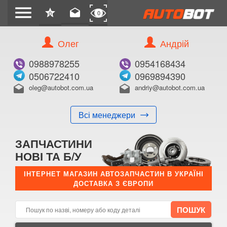
menu
star
drafts
0
0
Олег
Андрій
Б/В
В ЗАКЛАДКИ
0988978255
0954168434
0506722410
0969894390
oleg@autobot.com.ua
andriy@autobot.com.ua
drafts
drafts
Всі менеджери
КУПИТИ
ЗАПЧАСТИНИ
Оригінальний номер:
НОВІ ТА Б/У
Примітка:
ІНТЕРНЕТ МАГАЗИН АВТОЗАПЧАСТИН В УКРАЇНІ
ДОСТАВКА З ЄВРОПИ
Менеджер:
E-mail:
Телефон: