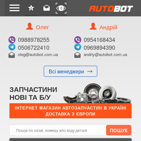
menu
star
drafts
0
0
Олег
Андрій
Б/В
В ЗАКЛАДКИ
0988978255
0954168434
0506722410
0969894390
oleg@autobot.com.ua
andriy@autobot.com.ua
drafts
drafts
Всі менеджери
КУПИТИ
ЗАПЧАСТИНИ
Оригінальний номер:
НОВІ ТА Б/У
Примітка:
ІНТЕРНЕТ МАГАЗИН АВТОЗАПЧАСТИН В УКРАЇНІ
ДОСТАВКА З ЄВРОПИ
Менеджер:
E-mail:
Телефон: