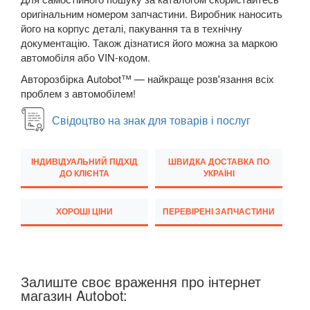
Megane III (BZ, DZ, KZ)
оригінальним номером запчастини. Виробник наносить
його на корпус деталі, пакування та в технічну
Megane IV
документацію. Також дізнатися його можна за маркою
автомобіля або VIN-кодом.
Modus (JP0)
Авторозбірка Autobot™ — найкраще розв'язання всіх
Grand Modus (JP0)
проблем з автомобілем!
Sandero II Stepway (B8)
Свідоцтво на знак для товарів і послуг
Grand Scenic II (JM)
ІНДИВІДУАЛЬНИЙ ПІДХІД
ШВИДКА ДОСТАВКА ПО
ДО КЛІЄНТА
УКРАЇНІ
Scenic III (JZ0)
Grand Scenic III (JZ0)
ХОРОШІ ЦІНИ
ПЕРЕВІРЕНІ ЗАПЧАСТИНИ
Scenic IV
Grand Scenic IV
Залиште своє враження про інтернет
Twingo II (CN0)
магазин Autobot: