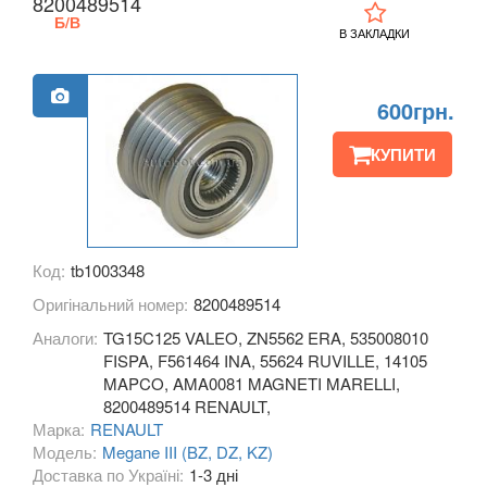
8200489514
Б/В
KIA
keyboard_arrow_down
В ЗАКЛАДКИ
LANCIA
keyboard_arrow_down
600грн.
LAND ROVER
keyboard_arrow_down
КУПИТИ
LEXUS
keyboard_arrow_down
MG
keyboard_arrow_down
MASERATI
keyboard_arrow_down
Код:
tb1003348
MAZDA
Оригінальний номер:
8200489514
keyboard_arrow_down
Аналоги:
TG15C125 VALEO, ZN5562 ERA, 535008010
MERCEDES-BENZ
keyboard_arrow_down
FISPA, F561464 INA, 55624 RUVILLE, 14105
MAPCO, AMA0081 MAGNETI MARELLI,
MINI
keyboard_arrow_down
8200489514 RENAULT,
Марка:
RENAULT
MITSUBISHI
keyboard_arrow_down
Модель:
Megane III (BZ, DZ, KZ)
Доставка по Україні:
1-3 дні
NISSAN
keyboard_arrow_down