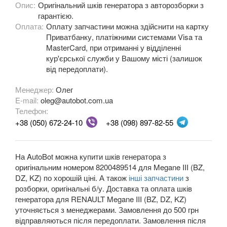
Опис:
Оригінальний шків генератора з авторозборки з
гарантією.
OPEL
keyboard_arrow_down
Оплата:
Оплату запчастини можна здійснити на картку
Приватбанку, платіжними системами Visa та
PEUGEOT
keyboard_arrow_down
MasterCard, при отриманні у відділенні
кур'єрської служби у Вашому місті (залишок
PORSCHE
keyboard_arrow_down
від передоплати).
RENAULT
keyboard_arrow_down
Менеджер:
Олег
E-mail:
oleg@autobot.com.ua
Captur (J5)
Телефон:
+38 (050) 672-24-10
+38 (098) 897-82-55
Clio III (BR, CR, KR)
Clio IV (BK, KH, J5)
На AutoBot можна купити шків генератора з
оригінальним номером 8200489514 для Megane III (BZ,
Duster (FE, HS)
DZ, KZ) по хорошій ціні. А також
інші запчастини
з
розборки, оригінальні б/у. Доставка та оплата шків
Fluence (L3, B3)
генератора для RENAULT Megane III (BZ, DZ, KZ)
Espace IV (JK0)
уточняється з менеджерами. Замовлення до 500 грн
відправляються після передоплати. Замовлення після