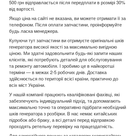
Grand Espace IV (JK0)
500 грн відправлається після передплати в розмірі 30%
від вартості.
Espace V
Якщо ціна на сайті не вказана, ви можете отримати її за
телефоном. Після оплати запчастини, проінформуйте
Kadjar
будь ласка менеджера.
Kangoo II (FW, KW)
Купуючи тут запчастини ви отримуєте оригінальні шків
генератора високої якості за максимально вигідною
Koleos I (HY0)
ціною. Ми здатні задовольнити будь-які запити наших
клієнтів, які потребують деталей для обслуговування
Koleos II
та ремонту автомобіля. І зробимо це в найкоротші
терміни — в межах 2-5 робочих днів. Доставка
Laguna II (BG, KG)
здійснюється по території всієї країни, практично до
всіх міст України.
Laguna III (BT, DT, KT)
У нашій компанії працюють кваліфіковані фахівці, які
забезпечують індивідуальний підхід, та допомагають
Latitude (L7)
максимально точно та оперативно підібрати необхідний
шків генератора з розбірки. В нас немає китайських
Master III (HD, FD, JD)
підробок або браку, а всі деталі перед відправкою
проходять ретельну перевірку на працездатність.
Megane II (BM, CM, KM, LM, EM)
Для самостійного пошуку за каталогом скористайтесь