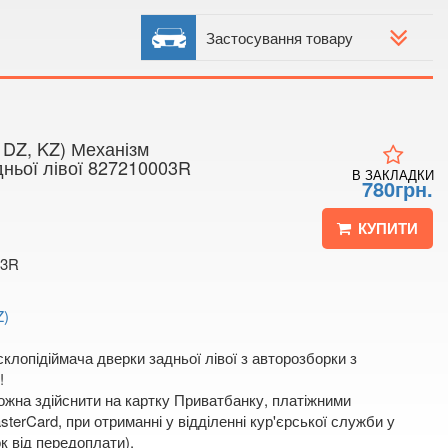
 4
 мапі
Застосування товару
 DZ, KZ) Механізм
дньої лівої 827210003R
В ЗАКЛАДКИ
780грн.
КУПИТИ
03R
Z)
клопідіймача дверки задньої лівої з авторозборки з
!
жна здійснити на картку Приватбанку, платіжними
terCard, при отриманні у відділенні кур'єрської служби у
к від передоплати).