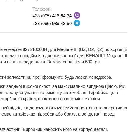
Телефон:
+38 (095) 416-84-34
+38 (096) 989-43-90
им номером 827210003R для Megane III (BZ, DZ, KZ) по хорошій
механізм склопідіймача дверки задньої для RENAULT Megane III
ся після передоплати. Замовлення після 500 грн
плати запчастини, проінформуйте будь ласка менеджера.
ки задньої високої якості за максимально вигідною ціною. Ми
для обслуговування та ремонту автомобіля. І зробимо це в
орії всієї країни, практично до всіх міст України.
льний підхід, та допомагають максимально точно та оперативно
немає китайських підробок або браку, а всі деталі перед
пчастини. Виробник наносить його на корпус деталі,