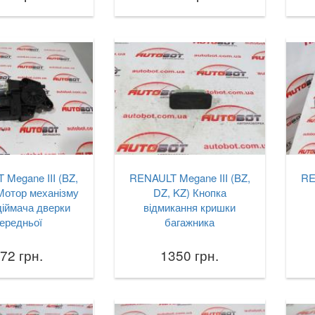
Megane III (BZ,
RENAULT Megane III (BZ,
RE
Мотор механізму
DZ, KZ) Кнопка
діймача дверки
відмикання кришки
ередньої
багажника
72 грн.
1350 грн.