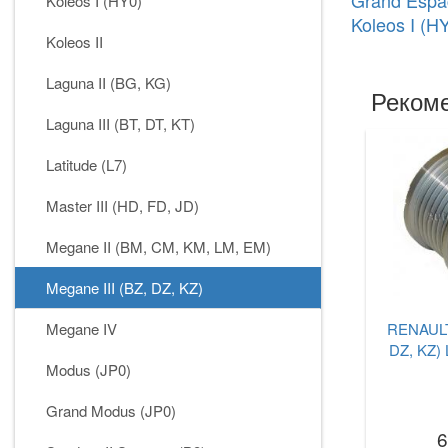
Grand Espac
Koleos I (HY0)
Koleos I (H
Koleos II
Laguna II (BG, KG)
Рекоме
Laguna III (BT, DT, KT)
Latitude (L7)
Master III (HD, FD, JD)
Megane II (BM, CM, KM, LM, EM)
Megane III (BZ, DZ, KZ)
Megane IV
RENAULT 
DZ, KZ) 
Modus (JP0)
Grand Modus (JP0)
6