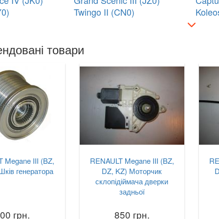
e IV (JK0)
Grand Scenic III (JZ0)
Captu
Y0)
Twingo II (CN0)
Koleos
ндовані товари
Megane III (BZ,
RENAULT Megane III (BZ,
RE
Шків генератора
DZ, KZ) Моторчик
D
склопідіймача дверки
задньої
00 грн.
850 грн.