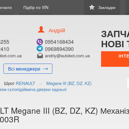
star
нтакти
Підбір по VIN
Закладки
0
Андрій
ЗАПЧ
НОВІ 
8255
0954168434
2410
0969894390
В ЗАКЛАДКИ
КУПИТИ
bot.com.ua
drafts
andriy@autobot.com.ua
ІНТ
Оригінальний номе
Всі менеджери
Примітка:
Шрот
RENAULT
Megane III (BZ, DZ, KZ)
Менеджер:
ізм склопідіймача дверки задньої
E-mail:
Телефон:
+38 (095) 416-8
T Megane III (BZ, DZ, KZ) Механіз
+38 (096) 989-4
0003R
Волинська о