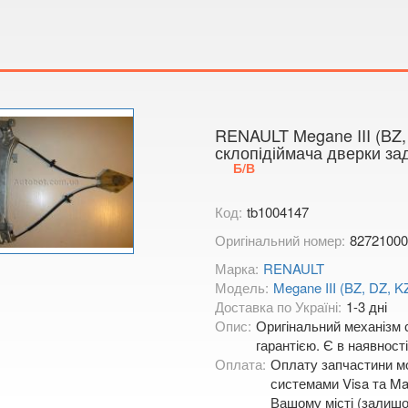
Тимірязєва,
Показати на
RENAULT Megane III (BZ,
склопідіймача дверки за
Б/В
Код:
tb1004147
Оригінальний номер:
8272100
Марка:
RENAULT
Модель:
Megane III (BZ, DZ, K
Доставка по Україні:
1-3 дні
Опис:
Оригінальний механізм с
гарантією. Є в наявності
Оплата:
Оплату запчастини мо
системами Visa та Mas
Вашому місті (залишо