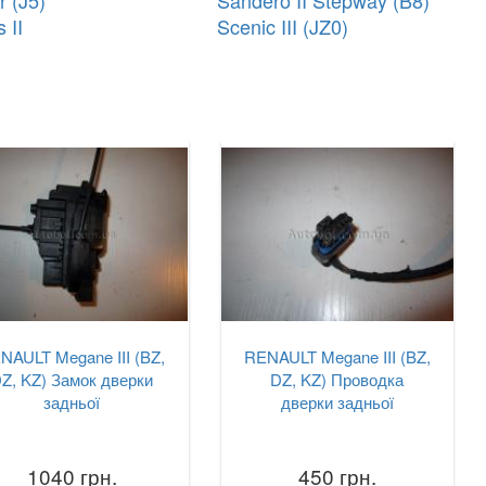
r (J5)
Sandero II Stepway (B8)
 II
Scenic III (JZ0)
NAULT Megane III (BZ,
RENAULT Megane III (BZ,
Z, KZ) Замок дверки
DZ, KZ) Проводка
задньої
дверки задньої
1040 грн.
450 грн.