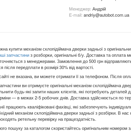
Менеджер:
Андрій
E-mail:
andriy@autobot.com.ua
жна купити механізм склопідіймача дверки задньої з оригінальн
нші запчастини
з розборки, оригінальні б/у. Доставка та оплата 
уточняється з менеджерами. Замовлення до 500 грн відправляють
я після передплати в розмірі 30% від вартості.
сайті не вказана, ви можете отримати її за телефоном. Після о
апчастини ви отримуєте оригінальні механізм склопідіймача двер
льнити будь-які запити наших клієнтів, які потребують деталей 
рміни — в межах 2-5 робочих днів. Доставка здійснюється по терит
нії працюють кваліфіковані фахівці, які забезпечують індивідуа
бхідний механізм склопідіймача дверки задньої з розбірки. В нас 
оходять ретельну перевірку на працездатність.
ого пошуку за каталогом скористайтесь оригінальним номером за