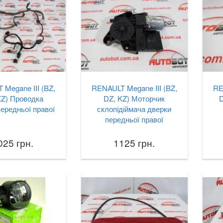
Megane III (BZ,
RENAULT Megane III (BZ,
RE
KZ) Проводка
DZ, KZ) Моторчик
D
ередньої правої
склопідіймача дверки
передньої правої
025 грн.
1125 грн.