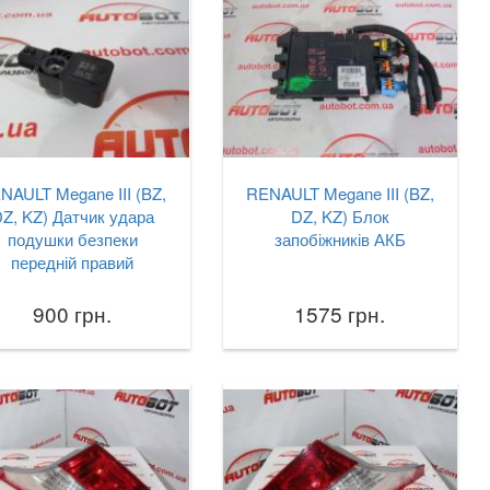
NAULT Megane III (BZ,
RENAULT Megane III (BZ,
Z, KZ) Датчик удара
DZ, KZ) Блок
подушки безпеки
запобіжників АКБ
передній правий
900 грн.
1575 грн.