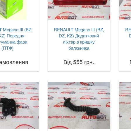
Megane III (BZ,
RENAULT Megane III (BZ,
RE
KZ) Передня
DZ, KZ) Додатковий
D
туманна фара
ліхтар в кришку
(ПТФ)
багажника
замовлення
Від 555 грн.