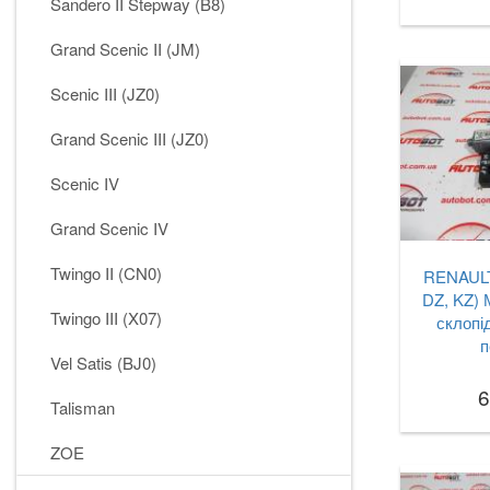
Sandero II Stepway (B8)
Grand Scenic II (JM)
Scenic III (JZ0)
Grand Scenic III (JZ0)
Scenic IV
Grand Scenic IV
Twingo II (CN0)
RENAULT 
DZ, KZ) 
Twingo III (X07)
склопі
п
Vel Satis (BJ0)
6
Talisman
ZOE