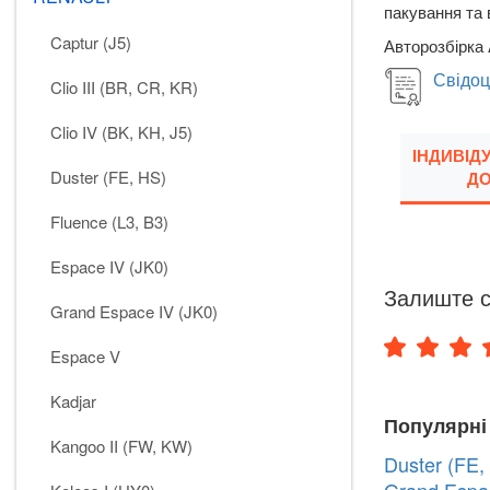
пакування та 
Captur (J5)
Авторозбірка 
Свідоц
Clio III (BR, CR, KR)
Clio IV (BK, KH, J5)
ІНДИВІД
Duster (FE, HS)
ДО
Fluence (L3, B3)
Espace IV (JK0)
Залиште с
Grand Espace IV (JK0)
Espace V
Kadjar
Популярні
Kangoo II (FW, KW)
Duster (FE,