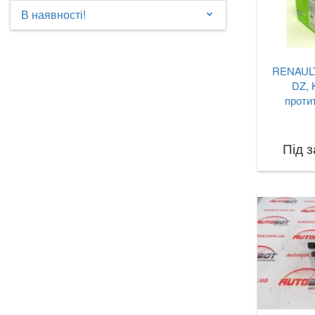
В наявності!
keyboard_arrow_down
RENAULT 
DZ, 
проти
Під 