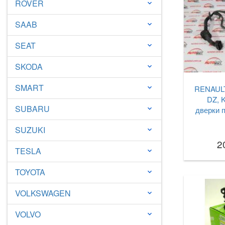
ROVER
keyboard_arrow_down
SAAB
keyboard_arrow_down
SEAT
keyboard_arrow_down
SKODA
keyboard_arrow_down
SMART
keyboard_arrow_down
RENAULT 
DZ, 
SUBARU
keyboard_arrow_down
дверки п
SUZUKI
keyboard_arrow_down
2
TESLA
keyboard_arrow_down
TOYOTA
keyboard_arrow_down
VOLKSWAGEN
keyboard_arrow_down
VOLVO
keyboard_arrow_down