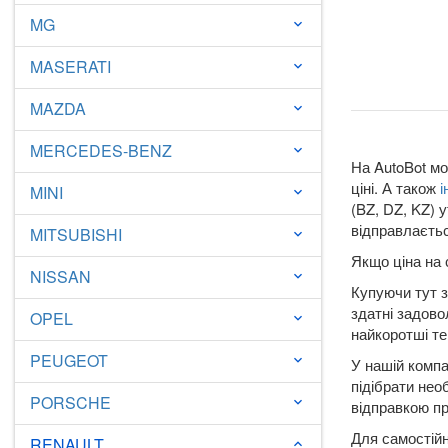
MG
keyboard_arrow_down
MASERATI
keyboard_arrow_down
MAZDA
keyboard_arrow_down
MERCEDES-BENZ
keyboard_arrow_down
На AutoBot мо
ціні. А також
і
MINI
keyboard_arrow_down
(BZ, DZ, KZ) 
відправлаєтьс
MITSUBISHI
keyboard_arrow_down
Якщо ціна на 
NISSAN
keyboard_arrow_down
Купуючи тут з
здатні задово
OPEL
keyboard_arrow_down
найкоротші те
PEUGEOT
keyboard_arrow_down
У нашій компа
підібрати нео
PORSCHE
keyboard_arrow_down
відправкою пр
Для самостійн
RENAULT
keyboard_arrow_down