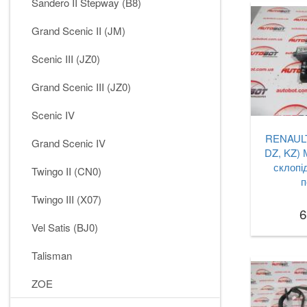
Sandero II Stepway (B8)
Grand Scenic II (JM)
Scenic III (JZ0)
Grand Scenic III (JZ0)
Scenic IV
RENAULT 
Grand Scenic IV
DZ, KZ) 
склопі
Twingo II (CN0)
п
Twingo III (X07)
6
Vel Satis (BJ0)
Talisman
ZOE