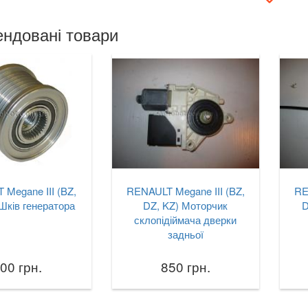
ндовані товари
Megane III (BZ,
RENAULT Megane III (BZ,
RE
Шків генератора
DZ, KZ) Моторчик
D
склопідіймача дверки
задньої
00 грн.
850 грн.