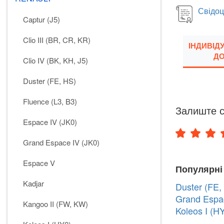
Свідоц
Captur (J5)
Clio III (BR, CR, KR)
ІНДИВІД
ДО
Clio IV (BK, KH, J5)
Duster (FE, HS)
Fluence (L3, B3)
Залиште с
Espace IV (JK0)
Grand Espace IV (JK0)
Espace V
Популярні
Kadjar
Duster (FE,
Grand Espac
Kangoo II (FW, KW)
Koleos I (H