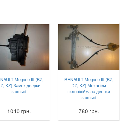
NAULT Megane III (BZ,
RENAULT Megane III (BZ,
Z, KZ) Замок дверки
DZ, KZ) Механізм
задньої
склопідіймача дверки
задньої
1040 грн.
780 грн.