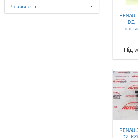
В наявності!
keyboard_arrow_down
RENAULT 
DZ, 
проти
Під 
RENAULT 
DZ, KZ