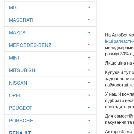
MG
keyboard_arrow_down
MASERATI
keyboard_arrow_down
MAZDA
keyboard_arrow_down
На AutoBot мо
інші запчасти
MERCEDES-BENZ
keyboard_arrow_down
менеджерами. 
розмірі 30% ві
MINI
keyboard_arrow_down
Якщо ціна на 
MITSUBISHI
keyboard_arrow_down
Купуючи тут з
задовольнити 
NISSAN
keyboard_arrow_down
найкоротші те
У нашій компа
OPEL
keyboard_arrow_down
підібрати нео
проходять рет
PEUGEOT
keyboard_arrow_down
Для самостійн
PORSCHE
keyboard_arrow_down
пакування та 
Авторозбірка 
RENAULT
keyboard_arrow_down