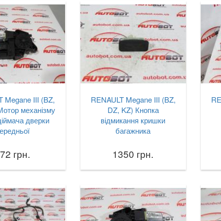
Megane III (BZ,
RENAULT Megane III (BZ,
RE
Мотор механізму
DZ, KZ) Кнопка
діймача дверки
відмикання кришки
ередньої
багажника
72 грн.
1350 грн.