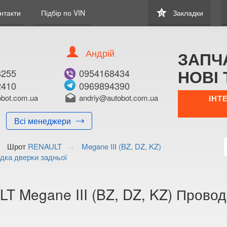
star
нтакти
Підбір по VIN
Закладки
0
Андрій
ЗАПЧ
НОВІ 
8255
0954168434
2410
0969894390
В ЗАКЛАДКИ
КУПИТИ
bot.com.ua
drafts
andriy@autobot.com.ua
ІНТ
Оригінальний номе
Всі менеджери
Примітка:
Шрот
RENAULT
Megane III (BZ, DZ, KZ)
Менеджер:
дка дверки задньої
E-mail:
Телефон:
+38 (095) 416-8
T Megane III (BZ, DZ, KZ) Прово
+38 (096) 989-4
Волинська о