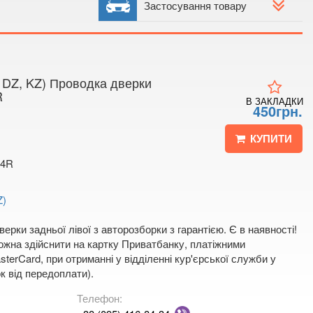
 4
Застосування товару
 мапі
 DZ, KZ) Проводка дверки
R
В ЗАКЛАДКИ
450грн.
КУПИТИ
74R
Z)
ерки задньої лівої з авторозборки з гарантією. Є в наявності!
жна здійснити на картку Приватбанку, платіжними
terCard, при отриманні у відділенні кур'єрської служби у
к від передоплати).
Телефон: