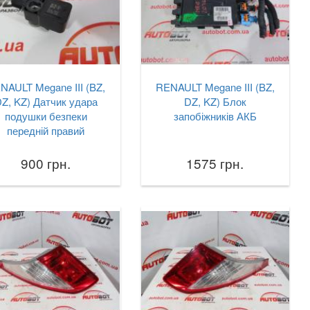
NAULT Megane III (BZ,
RENAULT Megane III (BZ,
Z, KZ) Датчик удара
DZ, KZ) Блок
подушки безпеки
запобіжників АКБ
передній правий
900 грн.
1575 грн.