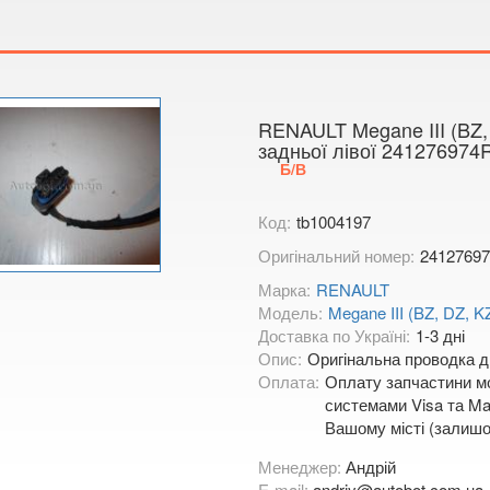
Тимірязєва,
Показати на
RENAULT Megane III (BZ,
задньої лівої 241276974
Б/В
Код:
tb1004197
Оригінальний номер:
2412769
Марка:
RENAULT
Модель:
Megane III (BZ, DZ, K
Доставка по Україні:
1-3 дні
Опис:
Оригінальна проводка дв
Оплата:
Оплату запчастини мо
системами Visa та Mas
Вашому місті (залишо
Менеджер:
Андрій
E-mail:
andriy@autobot.com.ua