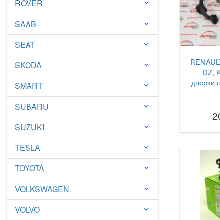
ROVER
keyboard_arrow_down
SAAB
keyboard_arrow_down
SEAT
keyboard_arrow_down
RENAULT 
SKODA
keyboard_arrow_down
DZ, 
дверки п
SMART
keyboard_arrow_down
SUBARU
keyboard_arrow_down
2
SUZUKI
keyboard_arrow_down
TESLA
keyboard_arrow_down
TOYOTA
keyboard_arrow_down
VOLKSWAGEN
keyboard_arrow_down
VOLVO
keyboard_arrow_down