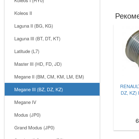
Koleos I (HY0)
Koleos II
Рекоме
Laguna II (BG, KG)
Laguna III (BT, DT, KT)
Latitude (L7)
Master III (HD, FD, JD)
Megane II (BM, CM, KM, LM, EM)
RENAULT 
Megane III (BZ, DZ, KZ)
DZ, KZ) 
Megane IV
Modus (JP0)
6
Grand Modus (JP0)