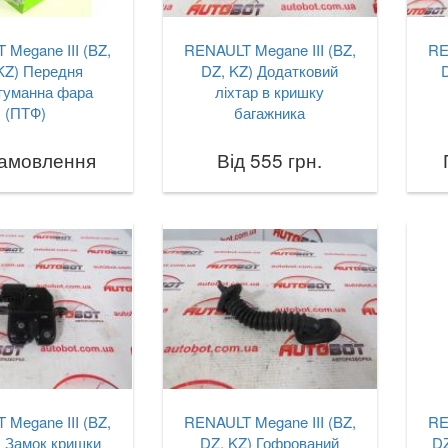
Megane III (BZ,
RENAULT Megane III (BZ,
RE
KZ) Передня
DZ, KZ) Додатковий
D
туманна фара
ліхтар в кришку
(ПТФ)
багажника
замовлення
Від 555 грн.
Megane III (BZ,
RENAULT Megane III (BZ,
RE
) Замок кришки
DZ, KZ) Гофрований
DZ