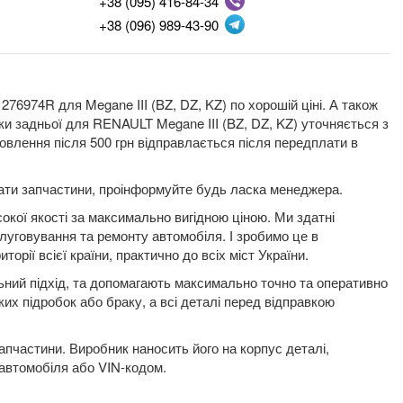
+38 (095) 416-84-34
+38 (096) 989-43-90
76974R для Megane III (BZ, DZ, KZ) по хорошій ціні. А також
рки задньої для RENAULT Megane III (BZ, DZ, KZ) уточняється з
влення після 500 грн відправлається після передплати в
плати запчастини, проінформуйте будь ласка менеджера.
окої якості за максимально вигідною ціною. Ми здатні
луговування та ремонту автомобіля. І зробимо це в
орії всієї країни, практично до всіх міст України.
льний підхід, та допомагають максимально точно та оперативно
ких підробок або браку, а всі деталі перед відправкою
пчастини. Виробник наносить його на корпус деталі,
 автомобіля або VIN-кодом.