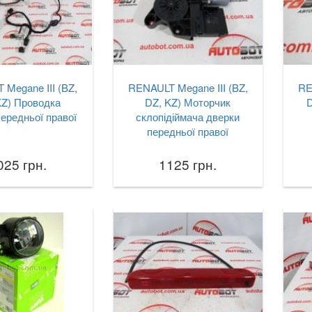
Megane III (BZ,
RENAULT Megane III (BZ,
RE
KZ) Проводка
DZ, KZ) Моторчик
D
ередньої правої
склопідіймача дверки
передньої правої
025 грн.
1125 грн.