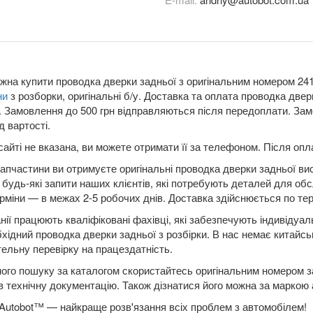
жна купити проводка дверки задньої з оригінальним номером 2412
ни
з розборки, оригінальні б/у. Доставка та оплата проводка две
Замовлення до 500 грн відправляються після передоплати. Замо
д вартості.
сайті не вказана, ви можете отримати її за телефоном. Після о
апчастини ви отримуєте оригінальні проводка дверки задньої вис
будь-які запити наших клієнтів, які потребують деталей для обс
рміни — в межах 2-5 робочих днів. Доставка здійснюється по терит
нії працюють кваліфіковані фахівці, які забезпечують індивідуа
бхідний проводка дверки задньої з розбірки. В нас немає китайсь
ельну перевірку на працездатність.
ого пошуку за каталогом скористайтесь оригінальним номером за
в технічну документацію. Також дізнатися його можна за маркою
Autobot™ — найкраще розв'язання всіх проблем з автомобілем!