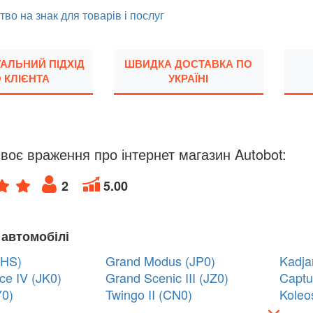
тво на знак для товарів і послуг
УАЛЬНИЙ ПІДХІД
ШВИДКА ДОСТАВКА ПО
 КЛІЄНТА
УКРАЇНІ
воє враження про інтернет магазин Autobot:
2
5.00
 автомобілі
 HS)
Grand Modus (JP0)
Kadja
e IV (JK0)
Grand Scenic III (JZ0)
Captu
Y0)
Twingo II (CN0)
Koleos