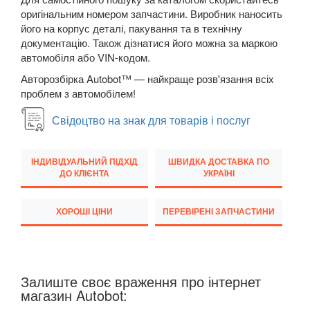
Megane III (BZ, DZ, KZ)
оригінальним номером запчастини. Виробник наносить
його на корпус деталі, пакування та в технічну
Megane IV
документацію. Також дізнатися його можна за маркою
автомобіля або VIN-кодом.
Modus (JP0)
Авторозбірка Autobot™ — найкраще розв'язання всіх
Grand Modus (JP0)
проблем з автомобілем!
Sandero II Stepway (B8)
Свідоцтво на знак для товарів і послуг
Grand Scenic II (JM)
ІНДИВІДУАЛЬНИЙ ПІДХІД
ШВИДКА ДОСТАВКА ПО
ДО КЛІЄНТА
УКРАЇНІ
Scenic III (JZ0)
Grand Scenic III (JZ0)
ХОРОШІ ЦІНИ
ПЕРЕВІРЕНІ ЗАПЧАСТИНИ
Scenic IV
Grand Scenic IV
Залиште своє враження про інтернет
Twingo II (CN0)
магазин Autobot: