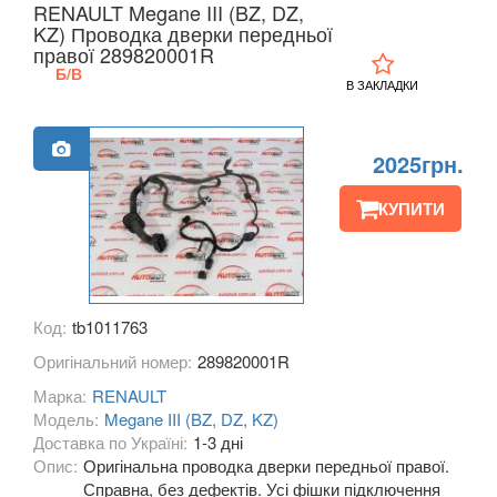
RENAULT Megane III (BZ, DZ,
KIA
KZ) Проводка дверки передньої
keyboard_arrow_down
правої 289820001R
LANCIA
Б/В
keyboard_arrow_down
В ЗАКЛАДКИ
LAND ROVER
keyboard_arrow_down
2025грн.
LEXUS
keyboard_arrow_down
КУПИТИ
MG
keyboard_arrow_down
MASERATI
keyboard_arrow_down
MAZDA
keyboard_arrow_down
Код:
tb1011763
MERCEDES-BENZ
keyboard_arrow_down
Оригінальний номер:
289820001R
Марка:
RENAULT
MINI
keyboard_arrow_down
Модель:
Megane III (BZ, DZ, KZ)
Доставка по Україні:
1-3 дні
MITSUBISHI
keyboard_arrow_down
Опис:
Оригінальна проводка дверки передньої правої.
Справна, без дефектів. Усі фішки підключення
NISSAN
keyboard_arrow_down