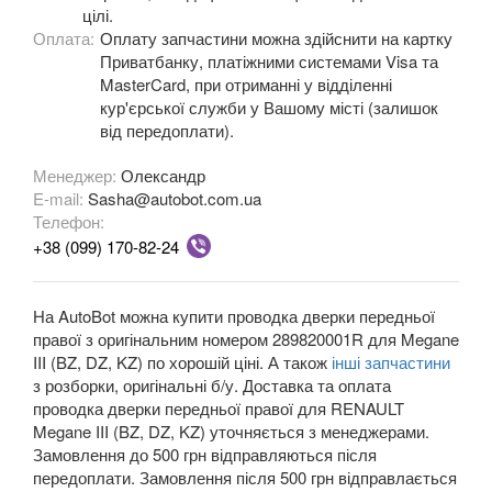
цілі.
Оплата:
Оплату запчастини можна здійснити на картку
OPEL
keyboard_arrow_down
Приватбанку, платіжними системами Visa та
MasterCard, при отриманні у відділенні
PEUGEOT
keyboard_arrow_down
кур'єрської служби у Вашому місті (залишок
від передоплати).
PORSCHE
keyboard_arrow_down
Менеджер:
Олександр
RENAULT
keyboard_arrow_down
E-mail:
Sasha@autobot.com.ua
Телефон:
Captur (J5)
+38 (099) 170-82-24
Clio III (BR, CR, KR)
На AutoBot можна купити проводка дверки передньої
Clio IV (BK, KH, J5)
правої з оригінальним номером 289820001R для Megane
III (BZ, DZ, KZ) по хорошій ціні. А також
інші запчастини
Duster (FE, HS)
з розборки, оригінальні б/у. Доставка та оплата
проводка дверки передньої правої для RENAULT
Fluence (L3, B3)
Megane III (BZ, DZ, KZ) уточняється з менеджерами.
Espace IV (JK0)
Замовлення до 500 грн відправляються після
передоплати. Замовлення після 500 грн відправлається