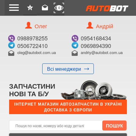
menu
star
drafts
0
0
Олег
Андрій
Б/В
В ЗАКЛАДКИ
0988978255
0954168434
0506722410
0969894390
oleg@autobot.com.ua
andriy@autobot.com.ua
drafts
drafts
Всі менеджери
КУПИТИ
ЗАПЧАСТИНИ
Оригінальний номер:
НОВІ ТА Б/У
Примітка:
ІНТЕРНЕТ МАГАЗИН АВТОЗАПЧАСТИН В УКРАЇНІ
ДОСТАВКА З ЄВРОПИ
Менеджер:
E-mail:
Телефон: