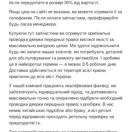
Grand Espace IV (JK0)
після передплати в розмірі 30% від вартості.
Якщо ціна на сайті не вказана, ви можете отримати її за
Espace V
телефоном. Після оплати запчастини, проінформуйте
будь ласка менеджера.
Kadjar
Купуючи тут запчастини ви отримуєте оригінальні
Kangoo II (FW, KW)
проводка дверки передньої правої високої якості за
максимально вигідною ціною. Ми здатні задовольнити
Koleos I (HY0)
будь-які запити наших клієнтів, які потребують деталей
для обслуговування та ремонту автомобіля. І зробимо
Koleos II
це в найкоротші терміни — в межах 2-5 робочих днів.
Доставка здійснюється по території всієї країни,
Laguna II (BG, KG)
практично до всіх міст України.
У нашій компанії працюють кваліфіковані фахівці, які
Laguna III (BT, DT, KT)
забезпечують індивідуальний підхід, та допомагають
максимально точно та оперативно підібрати необхідний
Latitude (L7)
проводка дверки передньої правої з розбірки. В нас
немає китайських підробок або браку, а всі деталі
Master III (HD, FD, JD)
перед відправкою проходять ретельну перевірку на
працездатність.
Megane II (BM, CM, KM, LM, EM)
Для самостійного пошуку за каталогом скористайтесь