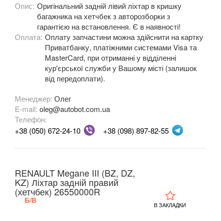
Опис:
Оригінальний задній лівий ліхтар в кришку
багажника на хетчбек з авторозборки з
OPEL
keyboard_arrow_down
гарантією на встановлення. Є в наявності!
Оплата:
Оплату запчастини можна здійснити на картку
PEUGEOT
keyboard_arrow_down
Приватбанку, платіжними системами Visa та
MasterCard, при отриманні у відділенні
PORSCHE
keyboard_arrow_down
кур'єрської служби у Вашому місті (залишок
від передоплати).
RENAULT
keyboard_arrow_down
Менеджер:
Олег
Captur (J5)
E-mail:
oleg@autobot.com.ua
Телефон:
Clio III (BR, CR, KR)
+38 (050) 672-24-10
+38 (098) 897-82-55
Clio IV (BK, KH, J5)
Duster (FE, HS)
RENAULT Megane III (BZ, DZ,
KZ) Ліхтар задній правий
Fluence (L3, B3)
(хетчбек) 26550000R
Б/В
Espace IV (JK0)
В ЗАКЛАДКИ