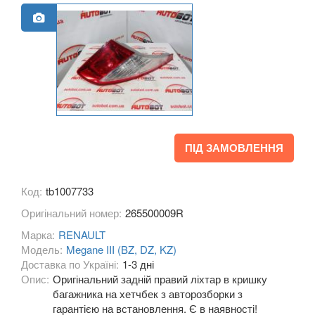
Grand Espace IV (JK0)
Espace V
Kadjar
Kangoo II (FW, KW)
Koleos I (HY0)
ПІД ЗАМОВЛЕННЯ
Koleos II
Laguna II (BG, KG)
Код:
tb1007733
Laguna III (BT, DT, KT)
Оригінальний номер:
265500009R
Марка:
Latitude (L7)
RENAULT
Модель:
Megane III (BZ, DZ, KZ)
Master III (HD, FD, JD)
Доставка по Україні:
1-3 дні
Опис:
Оригінальний задній правий ліхтар в кришку
Megane II (BM, CM, KM, LM, EM)
багажника на хетчбек з авторозборки з
гарантією на встановлення. Є в наявності!