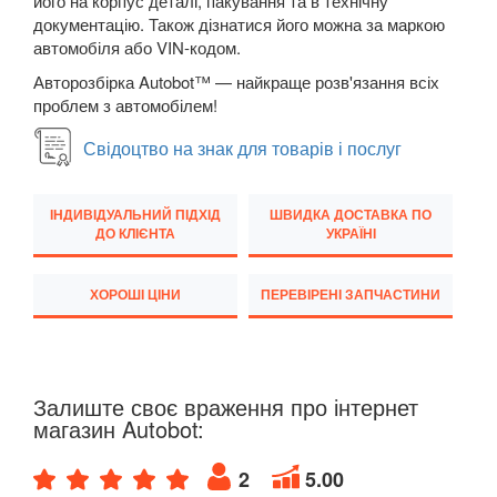
його на корпус деталі, пакування та в технічну
TESLA
документацію. Також дізнатися його можна за маркою
keyboard_arrow_down
автомобіля або VIN-кодом.
TOYOTA
keyboard_arrow_down
Авторозбірка Autobot™ — найкраще розв'язання всіх
проблем з автомобілем!
VOLKSWAGEN
keyboard_arrow_down
Свідоцтво на знак для товарів і послуг
VOLVO
keyboard_arrow_down
В наявності!
keyboard_arrow_down
ІНДИВІДУАЛЬНИЙ ПІДХІД
ШВИДКА ДОСТАВКА ПО
ДО КЛІЄНТА
УКРАЇНІ
ХОРОШІ ЦІНИ
ПЕРЕВІРЕНІ ЗАПЧАСТИНИ
Залиште своє враження про інтернет
магазин Autobot:
2
5.00