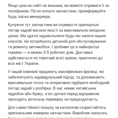
Twingo III (X07)
Якщо ціна на сайті не вказана, ви можете отримати її за
телефоном. Після оплати запчастини, проінформуйте
Vel Satis (BJ0)
будь ласка менеджера.
Купуючи тут запчастини ви отримуєте оригінальні
Talisman
ліхтар задній високої якості за максимально вигідною
ціною. Ми здатні задовольнити будь-які запити наших
ZOE
клієнтів, які потребують деталей для обслуговування
ROVER
та ремонту автомобіля. І зробимо це в найкоротші
keyboard_arrow_down
терміни — в межах 2-5 робочих днів. Доставка
SAAB
здійснюється по території всієї країни, практично до
keyboard_arrow_down
всіх міст України.
SEAT
keyboard_arrow_down
У нашій компанії працюють кваліфіковані фахівці, які
забезпечують індивідуальний підхід, та допомагають
SKODA
keyboard_arrow_down
максимально точно та оперативно підібрати необхідний
ліхтар задній з розбірки. В нас немає китайських
SMART
keyboard_arrow_down
підробок або браку, а всі деталі перед відправкою
проходять ретельну перевірку на працездатність.
SUBARU
keyboard_arrow_down
Для самостійного пошуку за каталогом скористайтесь
SUZUKI
оригінальним номером запчастини. Виробник наносить
keyboard_arrow_down