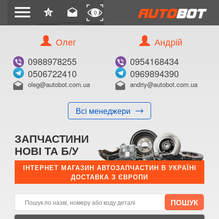
menu
star
drafts
0
0
Олег
Андрій
Б/В
В ЗАКЛАДКИ
0988978255
0954168434
0506722410
0969894390
oleg@autobot.com.ua
andriy@autobot.com.ua
drafts
drafts
Всі менеджери
КУПИТИ
ЗАПЧАСТИНИ
Оригінальний номер:
НОВІ ТА Б/У
Примітка:
ІНТЕРНЕТ МАГАЗИН АВТОЗАПЧАСТИН В УКРАЇНІ
ДОСТАВКА З ЄВРОПИ
Менеджер:
E-mail:
Телефон: