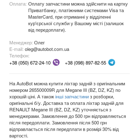
Megane III (BZ, DZ, KZ)
Оплата:
Оплату запчастини можна здійснити на картку
Приватбанку, платіжними системами Visa та
Megane IV
MasterCard, при отриманні у відділенні
кур'єрської служби у Вашому місті (залишок
Modus (JP0)
від передоплати).
Grand Modus (JP0)
Менеджер:
Олег
E-mail:
oleg@autobot.com.ua
Sandero II Stepway (B8)
Телефон:
+38 (050) 672-24-10
+38 (098) 897-82-55
Grand Scenic II (JM)
Scenic III (JZ0)
На AutoBot можна купити ліхтар задній з оригінальним
номером 265500009R для Megane III (BZ, DZ, KZ) по
Grand Scenic III (JZ0)
хорошій ціні. А також
інші запчастини
з розборки,
оригінальні б/у. Доставка та оплата ліхтар задній для
Scenic IV
RENAULT Megane III (BZ, DZ, KZ) уточняється з
менеджерами. Замовлення до 500 грн відправляються
Grand Scenic IV
після передоплати. Замовлення після 500 грн
відправлається після передплати в розмірі 30% від
Twingo II (CN0)
вартості.