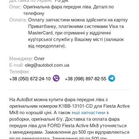
Опис:
Оригінальна фара передня ліва. Деталі по
Fiesta Mk8
телефону
Оплата:
Оплату запчастини можна здійснити на картку
Fiesta Active Mk8
Приватбанку, платіжними системами Visa та
MasterCard, при отриманні у відділенні
F-150 XII (P415)
кур'єрської служби у Вашому місті (залишок
від передоплати).
F-150 XIII (P552)
Менеджер:
Олег
Galaxy Mk2 (VX, VY, WGR)
E-mail:
oleg@autobot.com.ua
Телефон:
Galaxy Mk3 (CA1, WA6)
+38 (050) 672-24-10
+38 (098) 897-82-55
KA Mk1 (RBT)
KA Mk2 (RU8)
На AutoBot можна купити фара передня ліва з
оригінальним номером K1BB-13101-CD для Fiesta Active
KA Mk3
Mk8 по хорошій ціні. А також
інші запчастини
з
розборки, оригінальні б/у. Доставка та оплата фара
KA+
передня ліва для FORD Fiesta Active Mk8 уточняється
з менеджерами. Замовлення до 500 грн відправляються
KA+ Active
після передоплати. Замовлення після 500 грн