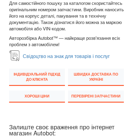
Для самостійного пошуку за каталогом скористайтесь
оригінальним номером запчастини. Виробник наносить
Transit VI (V347/V348)
його на корпус деталі, пакування та в технічну
Transit VII
документацію. Також дізнатися його можна за маркою
автомобіля або VIN-кодом.
Transit Connect Mk1 (V227, TC7, PU2)
Авторозбірка Autobot™ — найкраще розв'язання всіх
проблем з автомобілем!
Transit Connect Mk2
Свідоцтво на знак для товарів і послуг
Transit Courier Mk1
Transit Custom Mk1
ІНДИВІДУАЛЬНИЙ ПІДХІД
ШВИДКА ДОСТАВКА ПО
ДО КЛІЄНТА
УКРАЇНІ
HONDA
keyboard_arrow_down
HYUNDAI
ХОРОШІ ЦІНИ
ПЕРЕВІРЕНІ ЗАПЧАСТИНИ
keyboard_arrow_down
JAGUAR
keyboard_arrow_down
JEEP
keyboard_arrow_down
Залиште своє враження про інтернет
магазин Autobot:
KIA
keyboard_arrow_down