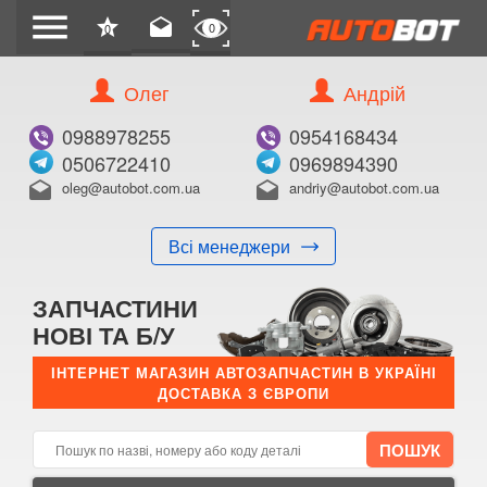
menu
star
drafts
0
0
Олег
Андрій
Б/В
В ЗАКЛАДКИ
0988978255
0954168434
0506722410
0969894390
oleg@autobot.com.ua
andriy@autobot.com.ua
drafts
drafts
Всі менеджери
КУПИТИ
ЗАПЧАСТИНИ
Оригінальний номер:
НОВІ ТА Б/У
Примітка:
ІНТЕРНЕТ МАГАЗИН АВТОЗАПЧАСТИН В УКРАЇНІ
ДОСТАВКА З ЄВРОПИ
Менеджер:
E-mail:
Телефон: