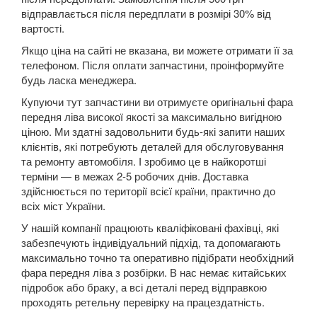
відправлається після передплати в розмірі 30% від
Kuga Mk1 (CBV)
вартості.
Kuga Mk2 (CBS)
Якщо ціна на сайті не вказана, ви можете отримати її за
телефоном. Після оплати запчастини, проінформуйте
Mondeo Mk3 (B5Y, BWY, B4Y)
будь ласка менеджера.
Купуючи тут запчастини ви отримуєте оригінальні фара
Mondeo Mk4 (CA2)
передня ліва високої якості за максимально вигідною
ціною. Ми здатні задовольнити будь-які запити наших
Mondeo Mk5
клієнтів, які потребують деталей для обслуговування
та ремонту автомобіля. І зробимо це в найкоротші
Mustang V
терміни — в межах 2-5 робочих днів. Доставка
здійснюється по території всієї країни, практично до
Mustang VI (S550)
всіх міст України.
Mustang Mach-E
У нашій компанії працюють кваліфіковані фахівці, які
забезпечують індивідуальний підхід, та допомагають
S-Max Mk1 (CA1)
максимально точно та оперативно підібрати необхідний
фара передня ліва з розбірки. В нас немає китайських
S-Max Mk2
підробок або браку, а всі деталі перед відправкою
проходять ретельну перевірку на працездатність.
Transit V