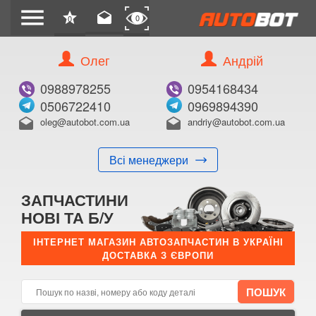
menu
star
drafts
0
0
Олег
Андрій
Б/В
В ЗАКЛАДКИ
0988978255
0954168434
0506722410
0969894390
oleg@autobot.com.ua
andriy@autobot.com.ua
drafts
drafts
Всі менеджери
КУПИТИ
ЗАПЧАСТИНИ
Оригінальний номер:
НОВІ ТА Б/У
Примітка:
ІНТЕРНЕТ МАГАЗИН АВТОЗАПЧАСТИН В УКРАЇНІ
ДОСТАВКА З ЄВРОПИ
Менеджер:
E-mail:
Телефон: