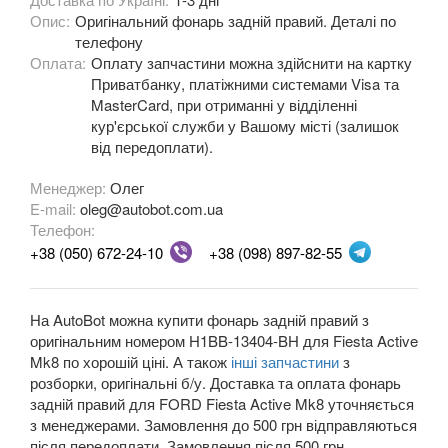
Опис:
Оригінальний фонарь задній правий. Деталі по
Fiesta Mk8
телефону
Оплата:
Оплату запчастини можна здійснити на картку
Fiesta Active Mk8
Приватбанку, платіжними системами Visa та
MasterCard, при отриманні у відділенні
F-150 XII (P415)
кур'єрської служби у Вашому місті (залишок
від передоплати).
F-150 XIII (P552)
Менеджер:
Олег
Galaxy Mk2 (VX, VY, WGR)
E-mail:
oleg@autobot.com.ua
Телефон:
Galaxy Mk3 (CA1, WA6)
+38 (050) 672-24-10
+38 (098) 897-82-55
KA Mk1 (RBT)
KA Mk2 (RU8)
На AutoBot можна купити фонарь задній правий з
оригінальним номером H1BB-13404-BH для Fiesta Active
KA Mk3
Mk8 по хорошій ціні. А також
інші запчастини
з
розборки, оригінальні б/у. Доставка та оплата фонарь
KA+
задній правий для FORD Fiesta Active Mk8 уточняється
з менеджерами. Замовлення до 500 грн відправляються
KA+ Active
після передоплати. Замовлення після 500 грн