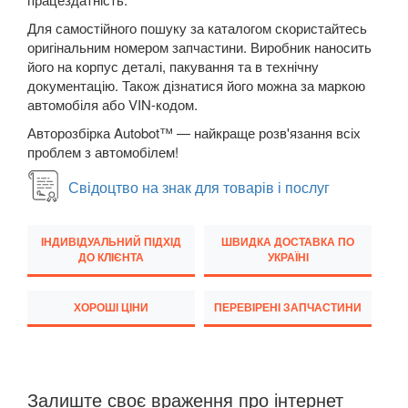
Для самостійного пошуку за каталогом скористайтесь
Transit VI (V347/V348)
оригінальним номером запчастини. Виробник наносить
Transit VII
його на корпус деталі, пакування та в технічну
документацію. Також дізнатися його можна за маркою
Transit Connect Mk1 (V227, TC7, PU2)
автомобіля або VIN-кодом.
Авторозбірка Autobot™ — найкраще розв'язання всіх
Transit Connect Mk2
проблем з автомобілем!
Transit Courier Mk1
Свідоцтво на знак для товарів і послуг
Transit Custom Mk1
ІНДИВІДУАЛЬНИЙ ПІДХІД
ШВИДКА ДОСТАВКА ПО
HONDA
keyboard_arrow_down
ДО КЛІЄНТА
УКРАЇНІ
HYUNDAI
keyboard_arrow_down
ХОРОШІ ЦІНИ
ПЕРЕВІРЕНІ ЗАПЧАСТИНИ
JAGUAR
keyboard_arrow_down
JEEP
keyboard_arrow_down
Залиште своє враження про інтернет
KIA
keyboard_arrow_down