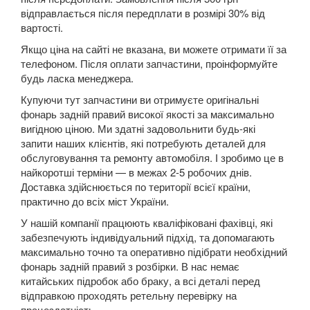
відправлається після передплати в розмірі 30% від
Kuga Mk1 (CBV)
вартості.
Kuga Mk2 (CBS)
Якщо ціна на сайті не вказана, ви можете отримати її за
телефоном. Після оплати запчастини, проінформуйте
Mondeo Mk3 (B5Y, BWY, B4Y)
будь ласка менеджера.
Купуючи тут запчастини ви отримуєте оригінальні
Mondeo Mk4 (CA2)
фонарь задній правий високої якості за максимально
вигідною ціною. Ми здатні задовольнити будь-які
Mondeo Mk5
запити наших клієнтів, які потребують деталей для
обслуговування та ремонту автомобіля. І зробимо це в
Mustang V
найкоротші терміни — в межах 2-5 робочих днів.
Доставка здійснюється по території всієї країни,
Mustang VI (S550)
практично до всіх міст України.
Mustang Mach-E
У нашій компанії працюють кваліфіковані фахівці, які
забезпечують індивідуальний підхід, та допомагають
S-Max Mk1 (CA1)
максимально точно та оперативно підібрати необхідний
фонарь задній правий з розбірки. В нас немає
S-Max Mk2
китайських підробок або браку, а всі деталі перед
відправкою проходять ретельну перевірку на
Transit V
працездатність.