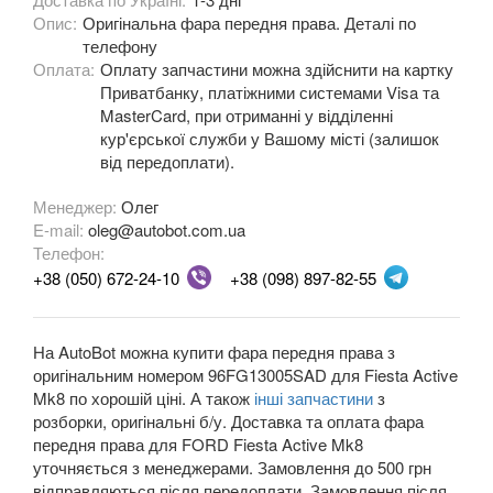
Опис:
Оригінальна фара передня права. Деталі по
Fiesta Mk8
телефону
Оплата:
Оплату запчастини можна здійснити на картку
Fiesta Active Mk8
Приватбанку, платіжними системами Visa та
MasterCard, при отриманні у відділенні
F-150 XII (P415)
кур'єрської служби у Вашому місті (залишок
від передоплати).
F-150 XIII (P552)
Менеджер:
Олег
Galaxy Mk2 (VX, VY, WGR)
E-mail:
oleg@autobot.com.ua
Телефон:
Galaxy Mk3 (CA1, WA6)
+38 (050) 672-24-10
+38 (098) 897-82-55
KA Mk1 (RBT)
KA Mk2 (RU8)
На AutoBot можна купити фара передня права з
оригінальним номером 96FG13005SAD для Fiesta Active
KA Mk3
Mk8 по хорошій ціні. А також
інші запчастини
з
розборки, оригінальні б/у. Доставка та оплата фара
KA+
передня права для FORD Fiesta Active Mk8
уточняється з менеджерами. Замовлення до 500 грн
KA+ Active
відправляються після передоплати. Замовлення після