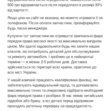
500 грн відправлається після передплати в розмірі 30%
Kuga Mk1 (CBV)
від вартості.
Kuga Mk2 (CBS)
Якщо ціна на сайті не вказана, ви можете отримати її за
телефоном. Після оплати запчастини, проінформуйте
Mondeo Mk3 (B5Y, BWY, B4Y)
будь ласка менеджера.
Купуючи тут запчастини ви отримуєте оригінальні фара
Mondeo Mk4 (CA2)
передня права високої якості за максимально вигідною
ціною. Ми здатні задовольнити будь-які запити наших
Mondeo Mk5
клієнтів, які потребують деталей для обслуговування
та ремонту автомобіля. І зробимо це в найкоротші
Mustang V
терміни — в межах 2-5 робочих днів. Доставка
здійснюється по території всієї країни, практично до
Mustang VI (S550)
всіх міст України.
Mustang Mach-E
У нашій компанії працюють кваліфіковані фахівці, які
забезпечують індивідуальний підхід, та допомагають
S-Max Mk1 (CA1)
максимально точно та оперативно підібрати необхідний
фара передня права з розбірки. В нас немає китайських
S-Max Mk2
підробок або браку, а всі деталі перед відправкою
проходять ретельну перевірку на працездатність.
Transit V