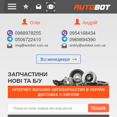
menu
star
drafts
0
0
Олег
Андрій
Б/В
В ЗАКЛАДКИ
0988978255
0954168434
0506722410
0969894390
oleg@autobot.com.ua
andriy@autobot.com.ua
drafts
drafts
Всі менеджери
КУПИТИ
ЗАПЧАСТИНИ
Оригінальний номер:
НОВІ ТА Б/У
Примітка:
ІНТЕРНЕТ МАГАЗИН АВТОЗАПЧАСТИН В УКРАЇНІ
ДОСТАВКА З ЄВРОПИ
Менеджер:
E-mail:
Телефон: