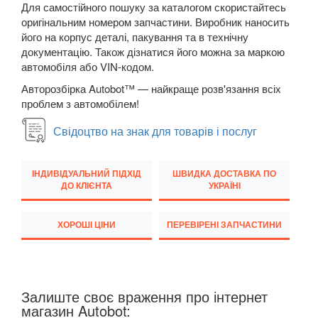
Для самостійного пошуку за каталогом скористайтесь
оригінальним номером запчастини. Виробник наносить
Transit VI (V347/V348)
його на корпус деталі, пакування та в технічну
Transit VII
документацію. Також дізнатися його можна за маркою
автомобіля або VIN-кодом.
Transit Connect Mk1 (V227, TC7, PU2)
Авторозбірка Autobot™ — найкраще розв'язання всіх
проблем з автомобілем!
Transit Connect Mk2
Свідоцтво на знак для товарів і послуг
Transit Courier Mk1
Transit Custom Mk1
ІНДИВІДУАЛЬНИЙ ПІДХІД
ШВИДКА ДОСТАВКА ПО
ДО КЛІЄНТА
УКРАЇНІ
HONDA
keyboard_arrow_down
HYUNDAI
ХОРОШІ ЦІНИ
ПЕРЕВІРЕНІ ЗАПЧАСТИНИ
keyboard_arrow_down
JAGUAR
keyboard_arrow_down
JEEP
keyboard_arrow_down
Залиште своє враження про інтернет
магазин Autobot:
KIA
keyboard_arrow_down