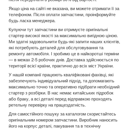
Kuga Mk1 (CBV)
Якщо ціна на сайті не вказана, ви можете отримати її за
телефоном. Після оплати запчастини, проінформуйте
Kuga Mk2 (CBS)
будь ласка менеджера.
Купуючи тут запчастини ви отримуєте оригінальні
Mondeo Mk3 (B5Y, BWY, B4Y)
стартер високої якості за максимально вигідною ціною.
Ми здатні задовольнити будь-які запити наших клієнтів,
Mondeo Mk4 (CA2)
які потребують деталей для обслуговування та
ремонту автомобіля. І зробимо це в найкоротші терміни
Mondeo Mk5
— в межах 2-5 робочих днів. Доставка здійснюється по
території всієї країни, практично до всіх міст України.
Mustang V
У нашій компанії працюють кваліфіковані фахівці, які
Mustang VI (S550)
забезпечують індивідуальний підхід, та допомагають
максимально точно та оперативно підібрати необхідний
Mustang Mach-E
стартер з розбірки. В нас немає китайських підробок
або браку, а всі деталі перед відправкою проходять
S-Max Mk1 (CA1)
ретельну перевірку на працездатність.
Для самостійного пошуку за каталогом скористайтесь
S-Max Mk2
оригінальним номером запчастини. Виробник наносить
його на корпус деталі, пакування та в технічну
Transit V