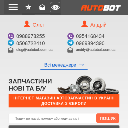
menu
star
drafts
0
0
Олег
Андрій
Б/В
В ЗАКЛАДКИ
0988978255
0954168434
0506722410
0969894390
oleg@autobot.com.ua
andriy@autobot.com.ua
drafts
drafts
Всі менеджери
КУПИТИ
ЗАПЧАСТИНИ
Оригінальний номер:
НОВІ ТА Б/У
Примітка:
ІНТЕРНЕТ МАГАЗИН АВТОЗАПЧАСТИН В УКРАЇНІ
ДОСТАВКА З ЄВРОПИ
Менеджер:
E-mail:
Телефон: