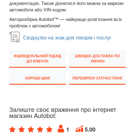
документацію. Також дізнатися його можна за маркою
автомобіля або VIN-кодом.
Transit VI (V347/V348)
Авторозбірка Autobot™ — найкраще розв'язання всіх
Transit VII
проблем з автомобілем!
Transit Connect Mk1 (V227, TC7, PU2)
Свідоцтво на знак для товарів і послуг
Transit Connect Mk2
ІНДИВІДУАЛЬНИЙ ПІДХІД
ШВИДКА ДОСТАВКА ПО
Transit Courier Mk1
ДО КЛІЄНТА
УКРАЇНІ
Transit Custom Mk1
ХОРОШІ ЦІНИ
ПЕРЕВІРЕНІ ЗАПЧАСТИНИ
HONDA
keyboard_arrow_down
HYUNDAI
keyboard_arrow_down
Залиште своє враження про інтернет
JAGUAR
keyboard_arrow_down
магазин Autobot:
JEEP
keyboard_arrow_down
1
5.00
KIA
keyboard_arrow_down