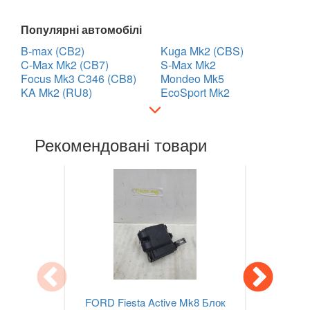
LANCIA
keyboard_arrow_down
Популярні автомобілі
B-max (CB2)
Kuga Mk2 (CBS)
LAND ROVER
keyboard_arrow_down
C-Max Mk2 (CB7)
S-Max Mk2
Focus Mk3 С346 (CB8)
Mondeo Mk5
LEXUS
keyboard_arrow_down
KA Mk2 (RU8)
EcoSport Mk2
MG
keyboard_arrow_down
Рекомендовані товари
MASERATI
keyboard_arrow_down
MAZDA
keyboard_arrow_down
MERCEDES-BENZ
keyboard_arrow_down
MINI
keyboard_arrow_down
MITSUBISHI
keyboard_arrow_down
NISSAN
keyboard_arrow_down
FORD Fiesta Active Mk8 Блок