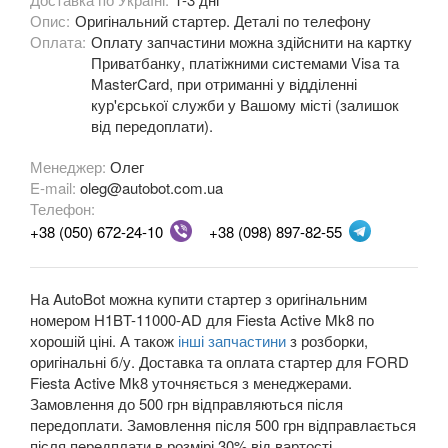
Опис:
Оригінальний стартер. Деталі по телефону
Fiesta Mk8
Оплата:
Оплату запчастини можна здійснити на картку
Приватбанку, платіжними системами Visa та
Fiesta Active Mk8
MasterCard, при отриманні у відділенні
кур'єрської служби у Вашому місті (залишок
F-150 XII (P415)
від передоплати).
F-150 XIII (P552)
Менеджер:
Олег
E-mail:
oleg@autobot.com.ua
Galaxy Mk2 (VX, VY, WGR)
Телефон:
Galaxy Mk3 (CA1, WA6)
+38 (050) 672-24-10
+38 (098) 897-82-55
KA Mk1 (RBT)
На AutoBot можна купити стартер з оригінальним
KA Mk2 (RU8)
номером H1BT-11000-AD для Fiesta Active Mk8 по
хорошій ціні. А також
інші запчастини
з розборки,
KA Mk3
оригінальні б/у. Доставка та оплата стартер для FORD
Fiesta Active Mk8 уточняється з менеджерами.
KA+
Замовлення до 500 грн відправляються після
передоплати. Замовлення після 500 грн відправлається
KA+ Active
після передплати в розмірі 30% від вартості.