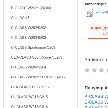
Авторозбірка 
B-CLASS W242e (W246)
Свідоц
Citan W415
C-CLASS W202/S202
ІНДИВІД
ДО
C-CLASS W203/S203
C-CLASS Sportcoupe C203
CLC-CLASS SportCoupe CL203
Залиште с
C-CLASS W204/S204
C-CLASS W205/S205/C205/A205
CLA-CLASS C117/X117
Популярні
A-CLASS W
CL-CLASS W215/C215
B-CLASS W
CL-CLASS W216/C216
B-CLASS W