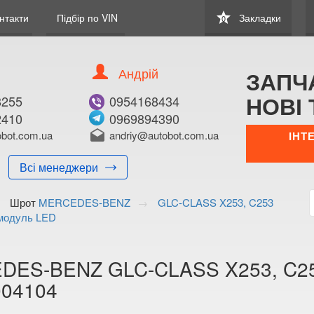
star
нтакти
Підбір по VIN
Закладки
0
Андрій
ЗАПЧ
НОВІ 
8255
0954168434
2410
0969894390
В ЗАКЛАДКИ
КУПИТИ
bot.com.ua
drafts
andriy@autobot.com.ua
ІНТ
Оригінальний номе
Всі менеджери
Примітка:
Шрот
MERCEDES-BENZ
GLC-CLASS X253, C253
Менеджер:
модуль LED
E-mail:
Телефон:
+38 (099) 170-8
ES-BENZ GLC-CLASS X253, C25
Волинська о
004104
Тимірязєва,