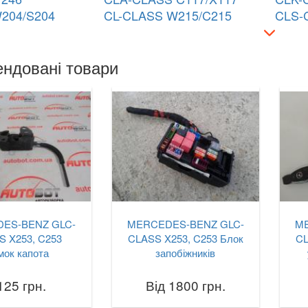
204/S204
CL-CLASS W215/C215
CLS-
ндовані товари
ES-BENZ GLC-
MERCEDES-BENZ GLC-
M
S X253, C253
CLASS X253, C253 Блок
CL
мок капота
запобіжників
125 грн.
Від 1800 грн.