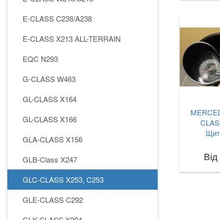
E-CLASS C238/A238
E-CLASS X213 ALL-TERRAIN
EQC N293
G-CLASS W463
GL-CLASS X164
MERCED
GL-CLASS X166
CLAS
Щит
GLA-CLASS X156
Від
GLB-Class X247
GLC-CLASS X253, C253
GLE-CLASS C292
GLK-CLASS X204