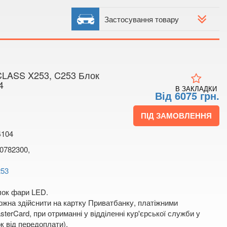
 мапі
Застосування товару
ASS X253, C253 Блок
4
В ЗАКЛАДКИ
Від 6075 грн.
ПІД ЗАМОВЛЕННЯ
4104
0782300,
253
лок фари LED.
жна здійснити на картку Приватбанку, платіжними
terCard, при отриманні у відділенні кур'єрської служби у
к від передоплати).