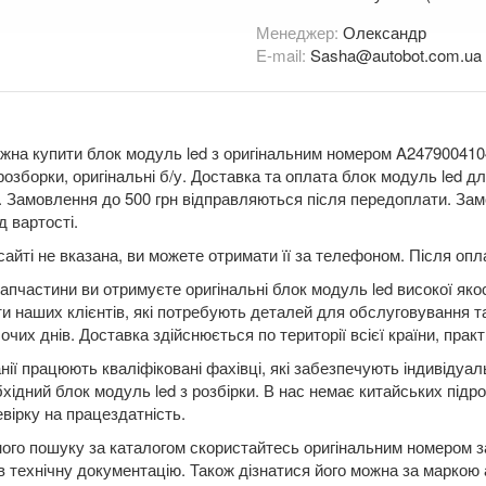
Менеджер:
Олександр
E-mail:
Sasha@autobot.com.ua
жна купити блок модуль led з оригінальним номером A247900410
розборки, оригінальні б/у. Доставка та оплата блок модуль l
Замовлення до 500 грн відправляються після передоплати. Замо
д вартості.
сайті не вказана, ви можете отримати її за телефоном. Після о
апчастини ви отримуєте оригінальні блок модуль led високої яко
ти наших клієнтів, які потребують деталей для обслуговування т
чих днів. Доставка здійснюється по території всієї країни, практ
нії працюють кваліфіковані фахівці, які забезпечують індивідуа
бхідний блок модуль led з розбірки. В нас немає китайських підр
вірку на працездатність.
ого пошуку за каталогом скористайтесь оригінальним номером за
в технічну документацію. Також дізнатися його можна за маркою