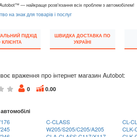
Autobot™ — найкраще розв'язання всіх проблем з автомобілем!
тво на знак для товарів і послуг
УАЛЬНИЙ ПІДХІД
ШВИДКА ДОСТАВКА ПО
 КЛІЄНТА
УКРАЇНІ
воє враження про інтернет магазин Autobot:
0
0.00
 автомобілі
176
C-CLASS
CL-C
245
W205/S205/C205/A205
CLK-
246
CLA-CLASS C117/X117
CLK-