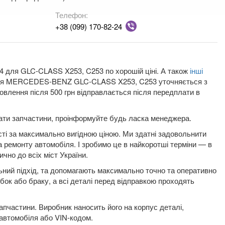
Телефон:
+38 (099) 170-82-24
4 для GLC-CLASS X253, C253 по хорошій ціні. А також
інші
ed для MERCEDES-BENZ GLC-CLASS X253, C253 уточняється з
влення після 500 грн відправлається після передплати в
плати запчастини, проінформуйте будь ласка менеджера.
сті за максимально вигідною ціною. Ми здатні задовольнити
а ремонту автомобіля. І зробимо це в найкоротші терміни — в
ично до всіх міст України.
льний підхід, та допомагають максимально точно та оперативно
обок або браку, а всі деталі перед відправкою проходять
пчастини. Виробник наносить його на корпус деталі,
 автомобіля або VIN-кодом.