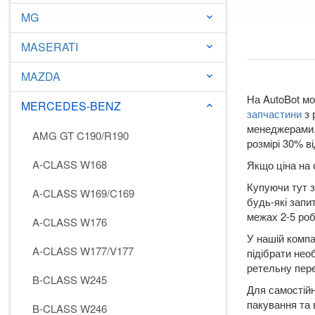
MG
keyboard_arrow_down
MASERATI
keyboard_arrow_down
MAZDA
keyboard_arrow_down
На AutoBot мо
MERCEDES-BENZ
keyboard_arrow_down
запчастини
з 
менеджерами. 
AMG GT C190/R190
розмірі 30% ві
A-CLASS W168
Якщо ціна на 
Купуючи тут з
A-CLASS W169/C169
будь-які запи
межах 2-5 робо
A-CLASS W176
У нашій компа
A-CLASS W177/V177
підібрати нео
ретельну пере
B-CLASS W245
Для самостійн
пакування та 
B-CLASS W246