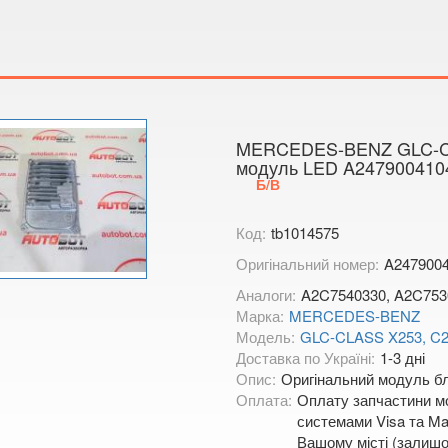
Показати на
MERCEDES-BENZ GLC-CL
модуль LED A247900410
Б/В
Код:
tb1014575
Оригінальний номер:
A247900
Аналоги:
A2C7540330, A2C753
Марка:
MERCEDES-BENZ
Модель:
GLC-CLASS X253, C
Доставка по Україні:
1-3 дні
Опис:
Оригінальний модуль б
Оплата:
Оплату запчастини мо
системами Visa та Mas
Вашому місті (залишо