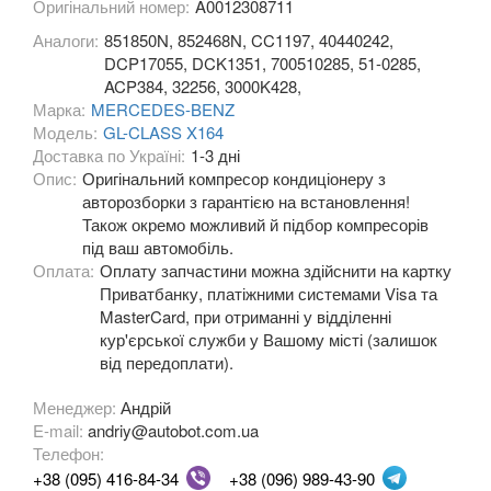
E-CLASS C207/A207
Оригінальний номер:
A0012308711
Аналоги:
851850N, 852468N, CC1197, 40440242,
E-CLASS W210/S210
DCP17055, DCK1351, 700510285, 51-0285,
ACP384, 32256, 3000K428,
E-CLASS W211/S211
Марка:
MERCEDES-BENZ
Модель:
GL-CLASS X164
E-CLASS W212/S212
Доставка по Україні:
1-3 дні
Опис:
Оригінальний компресор кондиціонеру з
E-CLASS W213/S213
авторозборки з гарантією на встановлення!
Також окремо можливий й підбор компресорів
E-CLASS C238/A238
під ваш автомобіль.
Оплата:
Оплату запчастини можна здійснити на картку
E-CLASS X213 ALL-TERRAIN
Приватбанку, платіжними системами Visa та
EQC N293
MasterCard, при отриманні у відділенні
кур'єрської служби у Вашому місті (залишок
G-CLASS W463
від передоплати).
GL-CLASS X164
Менеджер:
Андрій
E-mail:
andriy@autobot.com.ua
GL-CLASS X166
Телефон:
+38 (095) 416-84-34
+38 (096) 989-43-90