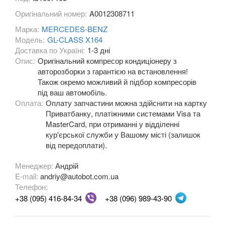
S-CLASS W222
Оригінальний номер:
A0012308711
S-CLASS W223
Марка:
MERCEDES-BENZ
Модель:
GL-CLASS X164
S-CLASS C217/A217
Доставка по Україні:
1-3 дні
Опис:
Оригінальний компресор кондиціонеру з
EQS (V297)
авторозборки з гарантією на встановлення!
Також окремо можливий й підбор компресорів
SL-CLASS R230
під ваш автомобіль.
Оплата:
Оплату запчастини можна здійснити на картку
SL-CLASS R231
Приватбанку, платіжними системами Visa та
MasterCard, при отриманні у відділенні
SLK-CLASS R170
кур'єрської служби у Вашому місті (залишок
від передоплати).
SLK-CLASS R171
Менеджер:
Андрій
SLK-CLASS R172
E-mail:
andriy@autobot.com.ua
Телефон:
Sprinter I W901-905
+38 (095) 416-84-34
+38 (096) 989-43-90
Sprinter II W906