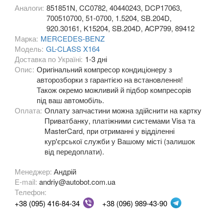
Аналоги:
851851N, CC0782, 40440243, DCP17063,
ROVER
keyboard_arrow_down
700510700, 51-0700, 1.5204, SB.204D,
920.30161, K15204, SB.204D, ACP799, 89412
SAAB
keyboard_arrow_down
Марка:
MERCEDES-BENZ
Модель:
GL-CLASS X164
SEAT
keyboard_arrow_down
Доставка по Україні:
1-3 дні
Опис:
Оригінальний компресор кондиціонеру з
SKODA
keyboard_arrow_down
авторозборки з гарантією на встановлення!
Також окремо можливий й підбор компресорів
SMART
keyboard_arrow_down
під ваш автомобіль.
Оплата:
Оплату запчастини можна здійснити на картку
SUBARU
keyboard_arrow_down
Приватбанку, платіжними системами Visa та
MasterCard, при отриманні у відділенні
SUZUKI
keyboard_arrow_down
кур'єрської служби у Вашому місті (залишок
від передоплати).
TESLA
keyboard_arrow_down
Менеджер:
Андрій
TOYOTA
keyboard_arrow_down
E-mail:
andriy@autobot.com.ua
Телефон:
VOLKSWAGEN
keyboard_arrow_down
+38 (095) 416-84-34
+38 (096) 989-43-90
VOLVO
keyboard_arrow_down