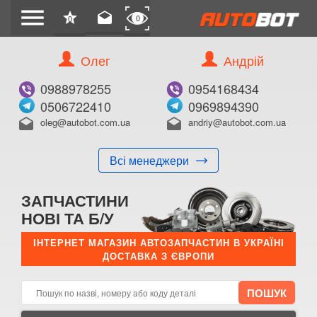
menu
star
drafts
0
0
Олег
Андрій
Б/В
В ЗАКЛАДКИ
0988978255
0954168434
0506722410
0969894390
oleg@autobot.com.ua
andriy@autobot.com.ua
drafts
drafts
Всі менеджери
КУПИТИ
ЗАПЧАСТИНИ
Оригінальний номер:
НОВІ ТА Б/У
Примітка:
ІНТЕРНЕТ МАГАЗИН АВТОЗАПЧАСТИН В УКРАЇНІ
ДОСТАВКА З ЄВРОПИ
Менеджер:
E-mail:
Телефон: