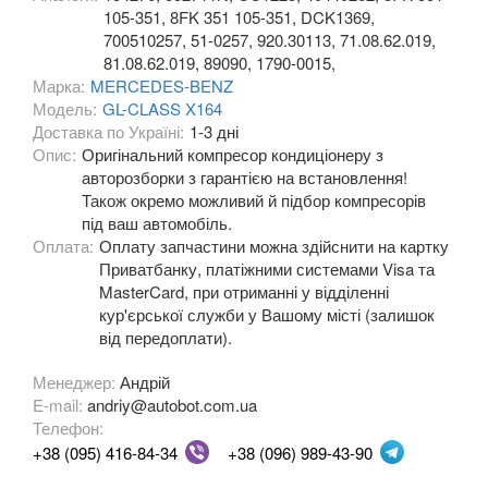
105-351, 8FK 351 105-351, DCK1369,
A-CLASS W176
700510257, 51-0257, 920.30113, 71.08.62.019,
81.08.62.019, 89090, 1790-0015,
A-CLASS W177/V177
Марка:
MERCEDES-BENZ
Модель:
GL-CLASS X164
B-CLASS W245
Доставка по Україні:
1-3 дні
Опис:
Оригінальний компресор кондиціонеру з
B-CLASS W246
авторозборки з гарантією на встановлення!
Також окремо можливий й підбор компресорів
B-CLASS W242e (W246)
під ваш автомобіль.
Оплата:
Оплату запчастини можна здійснити на картку
Citan W415
Приватбанку, платіжними системами Visa та
MasterCard, при отриманні у відділенні
C-CLASS W202/S202
кур'єрської служби у Вашому місті (залишок
від передоплати).
C-CLASS W203/S203
Менеджер:
Андрій
C-CLASS Sportcoupe C203
E-mail:
andriy@autobot.com.ua
Телефон:
CLC-CLASS SportCoupe CL203
+38 (095) 416-84-34
+38 (096) 989-43-90
C-CLASS W204/S204