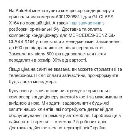
В наявності!
На AutoBot можна купити компресор кондиціонеру з
keyboard_arrow_down
оригінальним номером A0012308811 для GL-CLASS
X164 по хорошій ціні. А також
інші запчастини
з
розборки, оригінальні б/у. Доставка та оплата
компресор кондиціонеру для MERCEDES-BENZ GL-
CLASS X164 уточняється з менеджерами. Замовлення
до 500 грн відправляються після передоплати.
Замовлення після 500 грн відправлається після
передплати в розмірі 30% від вартості.
Якщо ціна на сайті не вказана, ви можете отримати її за
телефоном. Після оплати запчастини, проінформуйте
будь ласка менеджера.
Купуючи тут запчастини ви отримуєте оригінальні
компресор кондиціонеру високої якості за максимально
вигідною ціною. Ми здатні задовольнити будь-які
запити наших клієнтів, які потребують деталей для
обслуговування та ремонту автомобіля. І зробимо це в
найкоротші терміни — в межах 2-5 робочих днів.
Доставка здійснюється по території всієї країни,