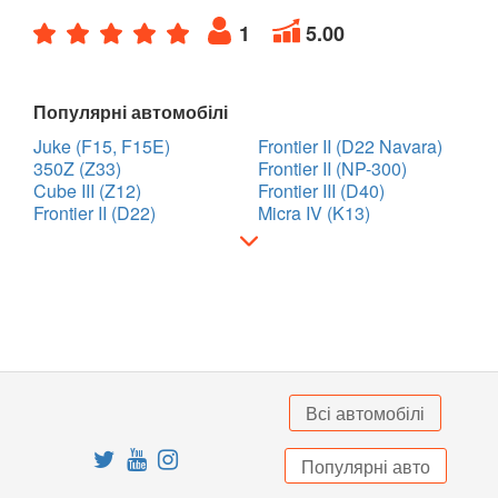
TOYOTA
1
5.00
keyboard_arrow_down
VOLKSWAGEN
keyboard_arrow_down
Популярні автомобілі
VOLVO
keyboard_arrow_down
Juke (F15, F15E)
Frontier II (D22 Navara)
350Z (Z33)
В наявності!
Frontier II (NP-300)
keyboard_arrow_down
Cube III (Z12)
Frontier III (D40)
Frontier II (D22)
Micra IV (K13)
Всі автомобілі
Популярні авто