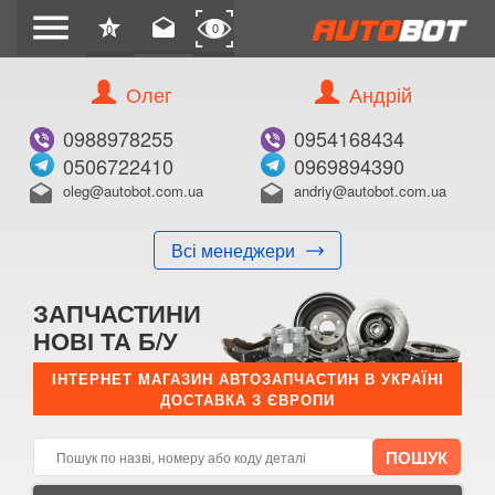
menu
star
drafts
0
0
Олег
Андрій
Б/В
В ЗАКЛАДКИ
0988978255
0954168434
0506722410
0969894390
oleg@autobot.com.ua
andriy@autobot.com.ua
drafts
drafts
Всі менеджери
КУПИТИ
ЗАПЧАСТИНИ
Оригінальний номер:
НОВІ ТА Б/У
Примітка:
ІНТЕРНЕТ МАГАЗИН АВТОЗАПЧАСТИН В УКРАЇНІ
ДОСТАВКА З ЄВРОПИ
Менеджер:
E-mail:
Телефон: