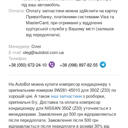
Note II (E12)
під ваш автомобіль.
Оплата:
Оплату запчастини можна здійснити на картку
NV200 (M20)
Приватбанку, платіжними системами Visa та
MasterCard, при отриманні у відділенні
Navara (D23M)
кур'єрської служби у Вашому місті (залишок
від передоплати).
Pathfinder II (R50)
Менеджер:
Олег
Pathfinder III (R51)
E-mail:
oleg@autobot.com.ua
Телефон:
Patrol V (Y61)
+38 (050) 672-24-10
+38 (098) 897-82-55
Pixo (UA0)
Pulsar
На AutoBot можна купити компресор кондиціонеру з
оригінальним номером 3W281-45010 для 350Z (Z33) по
Qashqai I (J10)
хорошій ціні. А також
інші запчастини
з розборки,
оригінальні б/у. Доставка та оплата компресор
Qashqai+2 (J10)
кондиціонеру для NISSAN 350Z (Z33) уточняється з
менеджерами. Замовлення до 500 грн відправляються
Qashqai II (J11)
після передоплати. Замовлення після 500 грн
відправлається після передплати в розмірі 30% від