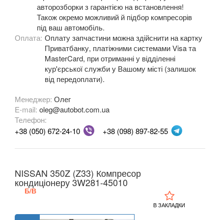
авторозборки з гарантією на встановлення!
Також окремо можливий й підбор компресорів
350Z (Z33)
під ваш автомобіль.
Оплата:
Оплату запчастини можна здійснити на картку
370Z V (Z34)
Приватбанку, платіжними системами Visa та
MasterCard, при отриманні у відділенні
Armada
кур'єрської служби у Вашому місті (залишок
від передоплати).
Cube I (Z10)
Менеджер:
Олег
Cube II (Z11)
E-mail:
oleg@autobot.com.ua
Телефон:
Cube III (Z12)
+38 (050) 672-24-10
+38 (098) 897-82-55
Frontier II (D22)
Frontier II (D22 Navara)
NISSAN 350Z (Z33) Компресор
Frontier II (NP-300)
кондиціонеру 3W281-45010
Б/В
Frontier III (D40)
В ЗАКЛАДКИ