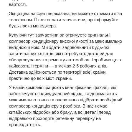
Quest III (V42)
вартості.
Якщо ціна на сайті не вказана, ви можете отримати її за
Quest IV (RE52)
телефоном. Після оплати запчастини, проінформуйте
будь ласка менеджера.
Skyline X (R34)
Купуючи тут запчастини ви отримуєте оригінальні
Skyline XI (V35)
компресор кондиціонеру високої якості за максимально
вигідною ціною. Ми здатні задовольнити будь-які
Skyline XII (V36)
запити наших клієнтів, які потребують деталей для
обслуговування та ремонту автомобіля. І зробимо це в
TIIDA II (C12)
найкоротші терміни — в межах 2-5 робочих днів.
Доставка здійснюється по території всієї країни,
Titan I (P32, TA60)
практично до всіх міст України.
X-Trail I (T30)
У нашій компанії працюють кваліфіковані фахівці, які
забезпечують індивідуальний підхід, та допомагають
X-Trail II (T31)
максимально точно та оперативно підібрати необхідний
компресор кондиціонеру з розбірки. В нас немає
X-Trail III (T32)
китайських підробок або браку, а всі деталі перед
відправкою проходять ретельну перевірку на
OPEL
keyboard_arrow_down
працездатність.