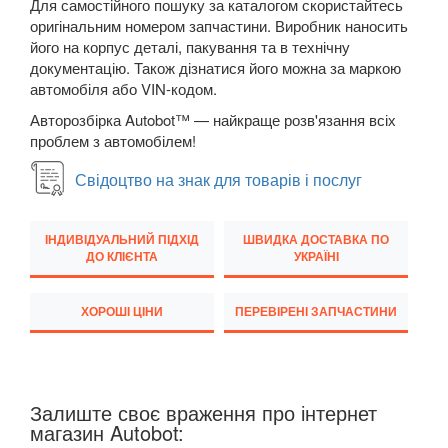
Для самостійного пошуку за каталогом скористайтесь
PEUGEOT
keyboard_arrow_down
оригінальним номером запчастини. Виробник наносить
його на корпус деталі, пакування та в технічну
PORSCHE
keyboard_arrow_down
документацію. Також дізнатися його можна за маркою
автомобіля або VIN-кодом.
RENAULT
keyboard_arrow_down
Авторозбірка Autobot™ — найкраще розв'язання всіх
ROVER
keyboard_arrow_down
проблем з автомобілем!
SAAB
Свідоцтво на знак для товарів і послуг
keyboard_arrow_down
SEAT
keyboard_arrow_down
ІНДИВІДУАЛЬНИЙ ПІДХІД
ШВИДКА ДОСТАВКА ПО
ДО КЛІЄНТА
УКРАЇНІ
SKODA
keyboard_arrow_down
SMART
keyboard_arrow_down
ХОРОШІ ЦІНИ
ПЕРЕВІРЕНІ ЗАПЧАСТИНИ
SUBARU
keyboard_arrow_down
SUZUKI
keyboard_arrow_down
Залиште своє враження про інтернет
магазин Autobot:
TESLA
keyboard_arrow_down