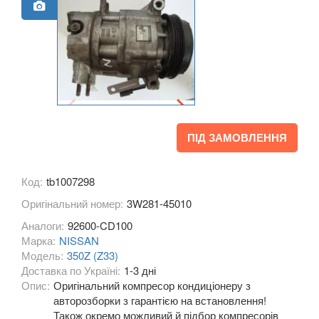
Frontier III (D40 Navara)
Frontier IV (D23)
GT-R (R35)
Interstar (T35)
Interstar (X70)
ПІД ЗАМОВЛЕННЯ
Juke (F15, F15E)
Kubistar (X76)
Код:
tb1007298
Оригінальний номер:
3W281-45010
Murano (Z50)
Аналоги:
92600-CD100
Micra IV (K13)
Марка:
NISSAN
Модель:
350Z (Z33)
Micra V (K14)
Доставка по Україні:
1-3 дні
Опис:
Оригінальний компресор кондиціонеру з
Note I (E11)
авторозборки з гарантією на встановлення!
Також окремо можливий й підбор компресорів