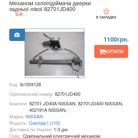
Механізм склопідіймача дверки
KIA
задньої лівої 82701JD400
keyboard_arrow_down
Б/В
В ЗАКЛАДКИ
LANCIA
keyboard_arrow_down
LAND ROVER
keyboard_arrow_down
1100грн.
LEXUS
keyboard_arrow_down
КУПИТИ
MG
keyboard_arrow_down
MASERATI
keyboard_arrow_down
Код:
tb1004128
MAZDA
keyboard_arrow_down
Оригінальний номер:
82701JD400
MERCEDES-BENZ
keyboard_arrow_down
Аналоги:
82701-JD40A NISSAN, 82701JD400 NISSAN,
402191A NISSAN,
MINI
keyboard_arrow_down
Марка:
NISSAN
Модель:
Qashqai I (J10)
MITSUBISHI
keyboard_arrow_down
Доставка по Україні:
1-3 дні
Опис:
Оригінальний електричний механізм
NISSAN
keyboard_arrow_down