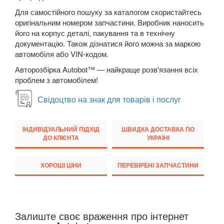
Note II (E12)
Для самостійного пошуку за каталогом скористайтесь
оригінальним номером запчастини. Виробник наносить
NV200 (M20)
його на корпус деталі, пакування та в технічну
документацію. Також дізнатися його можна за маркою
Navara (D23M)
автомобіля або VIN-кодом.
Pathfinder II (R50)
Авторозбірка Autobot™ — найкраще розв'язання всіх
проблем з автомобілем!
Pathfinder III (R51)
Свідоцтво на знак для товарів і послуг
Patrol V (Y61)
Pixo (UA0)
ІНДИВІДУАЛЬНИЙ ПІДХІД
ШВИДКА ДОСТАВКА ПО
ДО КЛІЄНТА
УКРАЇНІ
Pulsar
ХОРОШІ ЦІНИ
ПЕРЕВІРЕНІ ЗАПЧАСТИНИ
Qashqai I (J10)
Qashqai+2 (J10)
Qashqai II (J11)
Залиште своє враження про інтернет