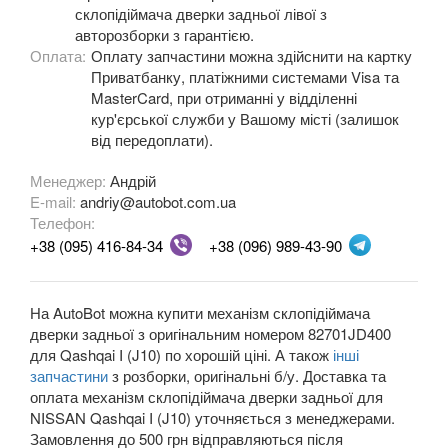
склопідіймача дверки задньої лівої з
авторозборки з гарантією.
350Z (Z33)
Оплата:
Оплату запчастини можна здійснити на картку
Приватбанку, платіжними системами Visa та
370Z V (Z34)
MasterCard, при отриманні у відділенні
кур'єрської служби у Вашому місті (залишок
Armada
від передоплати).
Cube I (Z10)
Менеджер:
Андрій
E-mail:
andriy@autobot.com.ua
Cube II (Z11)
Телефон:
Cube III (Z12)
+38 (095) 416-84-34
+38 (096) 989-43-90
Frontier II (D22)
На AutoBot можна купити механізм склопідіймача
Frontier II (D22 Navara)
дверки задньої з оригінальним номером 82701JD400
для Qashqai I (J10) по хорошій ціні. А також
інші
Frontier II (NP-300)
запчастини
з розборки, оригінальні б/у. Доставка та
оплата механізм склопідіймача дверки задньої для
Frontier III (D40)
NISSAN Qashqai I (J10) уточняється з менеджерами.
Замовлення до 500 грн відправляються після