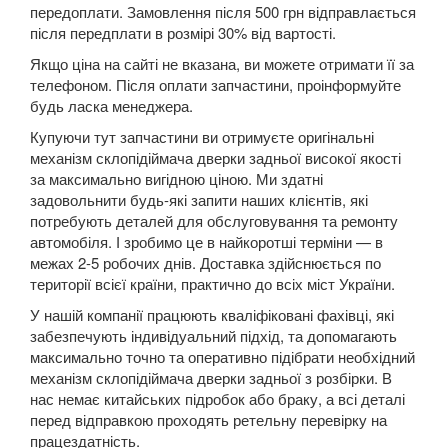
Frontier III (D40 Navara)
передоплати. Замовлення після 500 грн відправлається
після передплати в розмірі 30% від вартості.
Frontier IV (D23)
Якщо ціна на сайті не вказана, ви можете отримати її за
GT-R (R35)
телефоном. Після оплати запчастини, проінформуйте
будь ласка менеджера.
Interstar (T35)
Купуючи тут запчастини ви отримуєте оригінальні
механізм склопідіймача дверки задньої високої якості
Interstar (X70)
за максимально вигідною ціною. Ми здатні
задовольнити будь-які запити наших клієнтів, які
Juke (F15, F15E)
потребують деталей для обслуговування та ремонту
автомобіля. І зробимо це в найкоротші терміни — в
Kubistar (X76)
межах 2-5 робочих днів. Доставка здійснюється по
території всієї країни, практично до всіх міст України.
Murano (Z50)
У нашій компанії працюють кваліфіковані фахівці, які
Micra IV (K13)
забезпечують індивідуальний підхід, та допомагають
максимально точно та оперативно підібрати необхідний
Micra V (K14)
механізм склопідіймача дверки задньої з розбірки. В
нас немає китайських підробок або браку, а всі деталі
Note I (E11)
перед відправкою проходять ретельну перевірку на
працездатність.