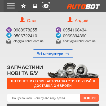
menu
star
drafts
0
0
Олег
Андрій
Б/В
В ЗАКЛАДКИ
0988978255
0954168434
0506722410
0969894390
oleg@autobot.com.ua
andriy@autobot.com.ua
drafts
drafts
Всі менеджери
КУПИТИ
ЗАПЧАСТИНИ
Оригінальний номер:
НОВІ ТА Б/У
Примітка:
ІНТЕРНЕТ МАГАЗИН АВТОЗАПЧАСТИН В УКРАЇНІ
ДОСТАВКА З ЄВРОПИ
Менеджер:
E-mail:
Телефон: