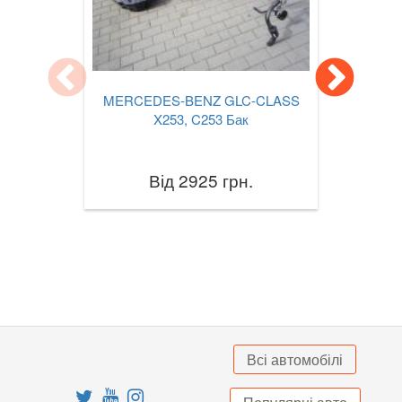
S-CLASS W222
S-CLASS W223
S-CLASS C217/A217
MERCEDES-BENZ GLC-CLASS
EQS (V297)
X253, C253 Бак
SL-CLASS R230
Від 2925 грн.
SL-CLASS R231
SLK-CLASS R170
SLK-CLASS R171
SLK-CLASS R172
Sprinter I W901-905
Всі автомобілі
Sprinter II W906