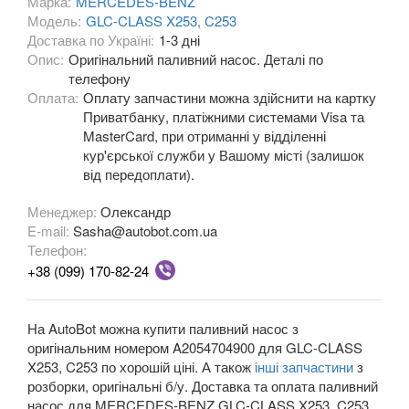
Марка:
MERCEDES-BENZ
Модель:
GLC-CLASS X253, C253
A-CLASS W176
Доставка по Україні:
1-3 дні
Опис:
Оригінальний паливний насос. Деталі по
A-CLASS W177/V177
телефону
Оплата:
Оплату запчастини можна здійснити на картку
B-CLASS W245
Приватбанку, платіжними системами Visa та
MasterCard, при отриманні у відділенні
B-CLASS W246
кур'єрської служби у Вашому місті (залишок
від передоплати).
B-CLASS W242e (W246)
Менеджер:
Олександр
Citan W415
E-mail:
Sasha@autobot.com.ua
Телефон:
C-CLASS W202/S202
+38 (099) 170-82-24
C-CLASS W203/S203
На AutoBot можна купити паливний насос з
C-CLASS Sportcoupe C203
оригінальним номером A2054704900 для GLC-CLASS
X253, C253 по хорошій ціні. А також
інші запчастини
з
CLC-CLASS SportCoupe CL203
розборки, оригінальні б/у. Доставка та оплата паливний
насос для MERCEDES-BENZ GLC-CLASS X253, C253
C-CLASS W204/S204