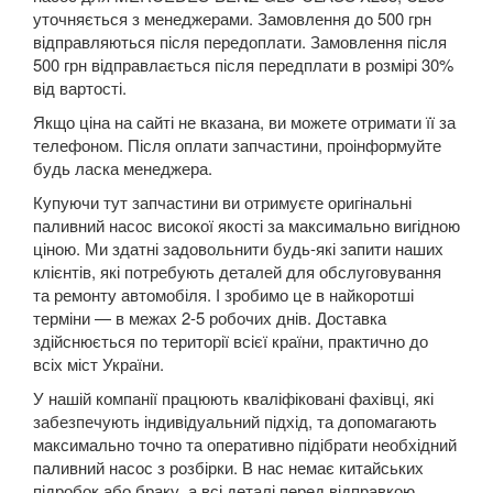
уточняється з менеджерами. Замовлення до 500 грн
відправляються після передоплати. Замовлення після
C-CLASS W205/S205/C205/A205
500 грн відправлається після передплати в розмірі 30%
від вартості.
CLA-CLASS C117/X117
Якщо ціна на сайті не вказана, ви можете отримати її за
CL-CLASS W215/C215
телефоном. Після оплати запчастини, проінформуйте
будь ласка менеджера.
CL-CLASS W216/C216
Купуючи тут запчастини ви отримуєте оригінальні
CLK-CLASS C208/A208
паливний насос високої якості за максимально вигідною
ціною. Ми здатні задовольнити будь-які запити наших
CLK-CLASS C209/A209
клієнтів, які потребують деталей для обслуговування
та ремонту автомобіля. І зробимо це в найкоротші
CLS-CLASS C219
терміни — в межах 2-5 робочих днів. Доставка
здійснюється по території всієї країни, практично до
CLS-CLASS C218
всіх міст України.
У нашій компанії працюють кваліфіковані фахівці, які
CLS-CLASS X218
забезпечують індивідуальний підхід, та допомагають
максимально точно та оперативно підібрати необхідний
CLS-CLASS C257
паливний насос з розбірки. В нас немає китайських
підробок або браку, а всі деталі перед відправкою