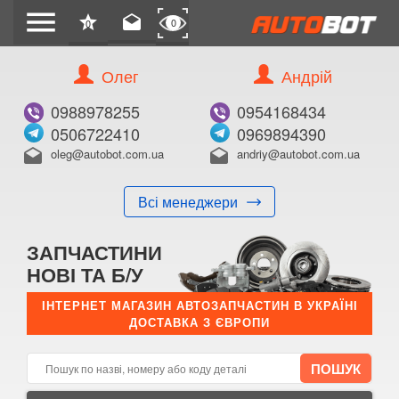
menu
star
drafts
0
0
Олег
Андрій
Б/В
В ЗАКЛАДКИ
0988978255
0954168434
0506722410
0969894390
oleg@autobot.com.ua
andriy@autobot.com.ua
drafts
drafts
Всі менеджери
КУПИТИ
ЗАПЧАСТИНИ
Оригінальний номер:
НОВІ ТА Б/У
Примітка:
ІНТЕРНЕТ МАГАЗИН АВТОЗАПЧАСТИН В УКРАЇНІ
ДОСТАВКА З ЄВРОПИ
Менеджер:
E-mail:
Телефон: