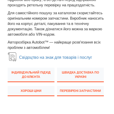
E-CLASS C207/A207
проходять ретельну перевірку на працездатність.
E-CLASS W210/S210
Для самостійного пошуку за каталогом скористайтесь
оригінальним номером запчастини. Виробник наносить
E-CLASS W211/S211
його на корпус деталі, пакування та в технічну
документацію. Також дізнатися його можна за маркою
E-CLASS W212/S212
автомобіля або VIN-кодом.
Авторозбірка Autobot™ — найкраще розв'язання всіх
E-CLASS W213/S213
проблем з автомобілем!
E-CLASS C238/A238
Свідоцтво на знак для товарів і послуг
E-CLASS X213 ALL-TERRAIN
ІНДИВІДУАЛЬНИЙ ПІДХІД
ШВИДКА ДОСТАВКА ПО
EQC N293
ДО КЛІЄНТА
УКРАЇНІ
G-CLASS W463
ХОРОШІ ЦІНИ
ПЕРЕВІРЕНІ ЗАПЧАСТИНИ
GL-CLASS X164
GL-CLASS X166