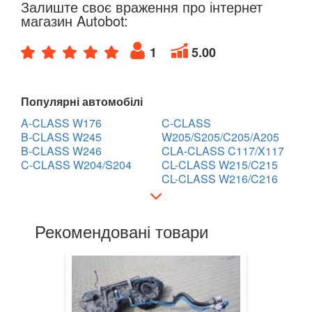
GLA-CLASS X156
Залиште своє враження про інтернет
магазин Autobot:
GLB-Class X247
1
5.00
GLC-CLASS X253, C253
GLE-CLASS C292
Популярні автомобілі
GLK-CLASS X204
A-CLASS W176
C-CLASS
B-CLASS W245
W205/S205/C205/A205
ML-CLASS I W163
B-CLASS W246
CLA-CLASS C117/X117
C-CLASS W204/S204
CL-CLASS W215/C215
ML-CLASS II W164
CL-CLASS W216/C216
ML-CLASS III W166
Рекомендовані товари
R-CLASS W251
S-CLASS W220
S-CLASS W221