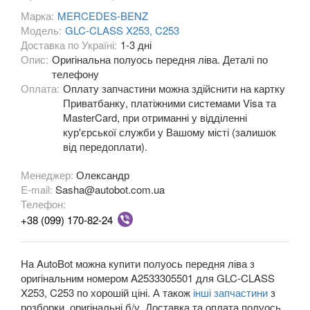
Марка:
MERCEDES-BENZ
A-CLASS W176
Модель:
GLC-CLASS X253, C253
Доставка по Україні:
1-3 дні
A-CLASS W177/V177
Опис:
Оригінальна полуось передня ліва. Деталі по
телефону
B-CLASS W245
Оплата:
Оплату запчастини можна здійснити на картку
Приватбанку, платіжними системами Visa та
B-CLASS W246
MasterCard, при отриманні у відділенні
кур'єрської служби у Вашому місті (залишок
B-CLASS W242e (W246)
від передоплати).
Citan W415
Менеджер:
Олександр
E-mail:
Sasha@autobot.com.ua
C-CLASS W202/S202
Телефон:
+38 (099) 170-82-24
C-CLASS W203/S203
C-CLASS Sportcoupe C203
На AutoBot можна купити полуось передня ліва з
оригінальним номером A2533305501 для GLC-CLASS
CLC-CLASS SportCoupe CL203
X253, C253 по хорошій ціні. А також
інші запчастини
з
розборки, оригінальні б/у. Доставка та оплата полуось
C-CLASS W204/S204