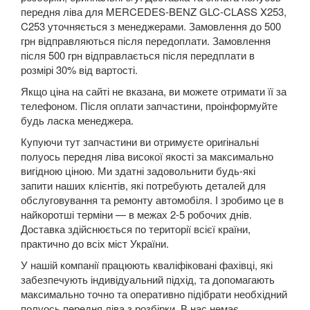
передня ліва для MERCEDES-BENZ GLC-CLASS X253,
C253 уточняється з менеджерами. Замовлення до 500
C-CLASS W205/S205/C205/A205
грн відправляються після передоплати. Замовлення
після 500 грн відправлається після передплати в
CLA-CLASS C117/X117
розмірі 30% від вартості.
CL-CLASS W215/C215
Якщо ціна на сайті не вказана, ви можете отримати її за
телефоном. Після оплати запчастини, проінформуйте
CL-CLASS W216/C216
будь ласка менеджера.
CLK-CLASS C208/A208
Купуючи тут запчастини ви отримуєте оригінальні
полуось передня ліва високої якості за максимально
CLK-CLASS C209/A209
вигідною ціною. Ми здатні задовольнити будь-які
запити наших клієнтів, які потребують деталей для
CLS-CLASS C219
обслуговування та ремонту автомобіля. І зробимо це в
найкоротші терміни — в межах 2-5 робочих днів.
CLS-CLASS C218
Доставка здійснюється по території всієї країни,
практично до всіх міст України.
CLS-CLASS X218
У нашій компанії працюють кваліфіковані фахівці, які
забезпечують індивідуальний підхід, та допомагають
CLS-CLASS C257
максимально точно та оперативно підібрати необхідний
полуось передня ліва з розбірки. В нас немає