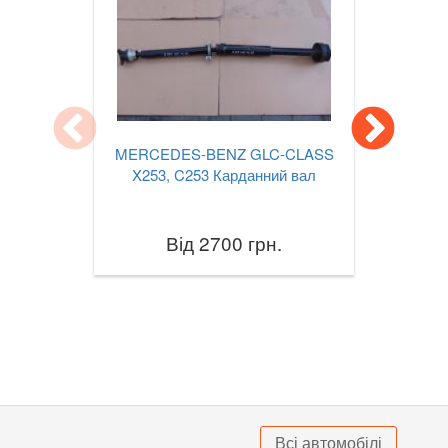
S-CLASS W222
S-CLASS W223
S-CLASS C217/A217
EQS (V297)
MERCEDES-BENZ GLC-CLASS
SL-CLASS R230
X253, C253 Карданний вал
SL-CLASS R231
Від 2700 грн.
SLK-CLASS R170
SLK-CLASS R171
SLK-CLASS R172
Sprinter I W901-905
Sprinter II W906
Всі автомобілі