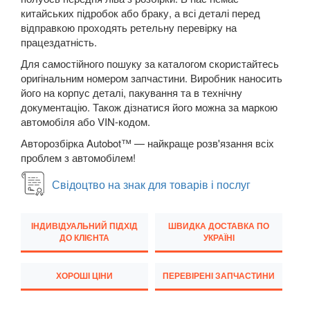
E-CLASS C207/A207
китайських підробок або браку, а всі деталі перед
відправкою проходять ретельну перевірку на
E-CLASS W210/S210
працездатність.
E-CLASS W211/S211
Для самостійного пошуку за каталогом скористайтесь
оригінальним номером запчастини. Виробник наносить
E-CLASS W212/S212
його на корпус деталі, пакування та в технічну
документацію. Також дізнатися його можна за маркою
E-CLASS W213/S213
автомобіля або VIN-кодом.
Авторозбірка Autobot™ — найкраще розв'язання всіх
E-CLASS C238/A238
проблем з автомобілем!
E-CLASS X213 ALL-TERRAIN
Свідоцтво на знак для товарів і послуг
EQC N293
ІНДИВІДУАЛЬНИЙ ПІДХІД
ШВИДКА ДОСТАВКА ПО
G-CLASS W463
ДО КЛІЄНТА
УКРАЇНІ
GL-CLASS X164
ХОРОШІ ЦІНИ
ПЕРЕВІРЕНІ ЗАПЧАСТИНИ
GL-CLASS X166