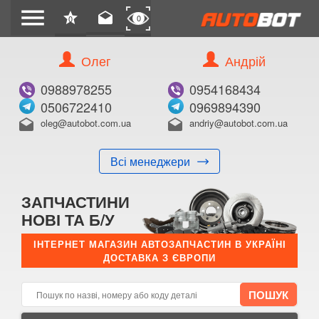
menu
star
drafts
0
0
Олег
Андрій
Б/В
В ЗАКЛАДКИ
0988978255
0954168434
0506722410
0969894390
oleg@autobot.com.ua
andriy@autobot.com.ua
drafts
drafts
Всі менеджери
КУПИТИ
ЗАПЧАСТИНИ
Оригінальний номер:
НОВІ ТА Б/У
Примітка:
ІНТЕРНЕТ МАГАЗИН АВТОЗАПЧАСТИН В УКРАЇНІ
ДОСТАВКА З ЄВРОПИ
Менеджер:
E-mail:
Телефон: