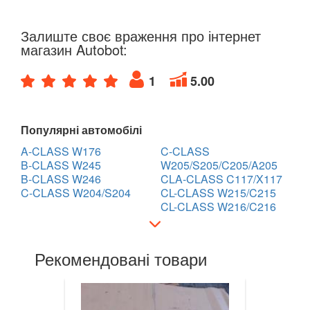
GLA-CLASS X156
GLB-Class X247
Залиште своє враження про інтернет
магазин Autobot:
GLC-CLASS X253, C253
1
5.00
GLE-CLASS C292
GLK-CLASS X204
Популярні автомобілі
ML-CLASS I W163
A-CLASS W176
C-CLASS
B-CLASS W245
W205/S205/C205/A205
ML-CLASS II W164
B-CLASS W246
CLA-CLASS C117/X117
C-CLASS W204/S204
CL-CLASS W215/C215
ML-CLASS III W166
CL-CLASS W216/C216
R-CLASS W251
Рекомендовані товари
S-CLASS W220
S-CLASS W221