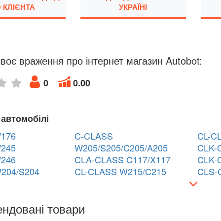
 КЛІЄНТА
УКРАЇНІ
воє враження про інтернет магазин Autobot:
0
0.00
 автомобілі
176
C-CLASS
CL-C
245
W205/S205/C205/A205
CLK-
246
CLA-CLASS C117/X117
CLK-
204/S204
CL-CLASS W215/C215
CLS-
ндовані товари