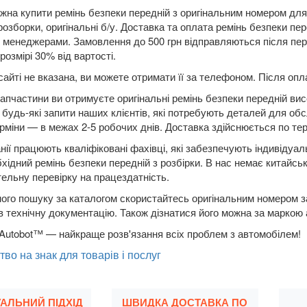
жна купити ремінь безпеки передній з оригінальним номером дл
розборки, оригінальні б/у. Доставка та оплата ремінь безпек
 менеджерами. Замовлення до 500 грн відправляються після пер
розмірі 30% від вартості.
сайті не вказана, ви можете отримати її за телефоном. Після о
апчастини ви отримуєте оригінальні ремінь безпеки передній вис
будь-які запити наших клієнтів, які потребують деталей для обс
рміни — в межах 2-5 робочих днів. Доставка здійснюється по терит
нії працюють кваліфіковані фахівці, які забезпечують індивідуа
бхідний ремінь безпеки передній з розбірки. В нас немає китайськ
ельну перевірку на працездатність.
ого пошуку за каталогом скористайтесь оригінальним номером за
в технічну документацію. Також дізнатися його можна за маркою
Autobot™ — найкраще розв'язання всіх проблем з автомобілем!
тво на знак для товарів і послуг
УАЛЬНИЙ ПІДХІД
ШВИДКА ДОСТАВКА ПО