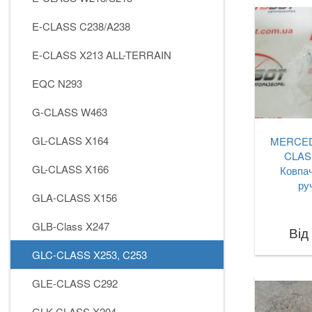
E-CLASS C238/A238
E-CLASS X213 ALL-TERRAIN
EQC N293
G-CLASS W463
GL-CLASS X164
MERCED
CLAS
GL-CLASS X166
Ковпач
ру
GLA-CLASS X156
GLB-Class X247
Від
GLC-CLASS X253, C253
GLE-CLASS C292
GLK-CLASS X204