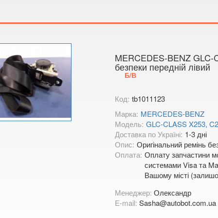
Показати на
MERCEDES-BENZ GLC-CL
безпеки передній лівий
Б/В
Код:
tb1011123
Марка:
MERCEDES-BENZ
Модель:
GLC-CLASS X253, C
Доставка по Україні:
1-3 дні
Опис:
Оригінальний ремінь без
Оплата:
Оплату запчастини мо
системами Visa та Mas
Вашому місті (залишо
Менеджер:
Олександр
E-mail:
Sasha@autobot.com.ua