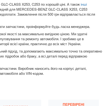
я GLC-CLASS X253, C253 по хорошій ціні. А також
інші
и передній для MERCEDES-BENZ GLC-CLASS X253, C253
едоплати. Замовлення після 500 грн відправлається після
плати запчастини, проінформуйте будь ласка менеджера.
окої якості за максимально вигідною ціною. Ми здатні
луговування та ремонту автомобіля. І зробимо це в
орії всієї країни, практично до всіх міст України.
льний підхід, та допомагають максимально точно та оперативно
их підробок або браку, а всі деталі перед відправкою
пчастини. Виробник наносить його на корпус деталі,
 автомобіля або VIN-кодом.
ПЕРЕВІРЕНІ