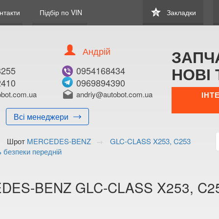
star
нтакти
Підбір по VIN
Закладки
0
Андрій
ЗАПЧ
НОВІ 
8255
0954168434
2410
0969894390
В ЗАКЛАДКИ
КУПИТИ
bot.com.ua
drafts
andriy@autobot.com.ua
ІНТ
Оригінальний номе
Всі менеджери
Примітка:
Шрот
MERCEDES-BENZ
GLC-CLASS X253, C253
Менеджер:
ь безпеки передній
E-mail:
Телефон:
+38 (099) 170-8
ES-BENZ GLC-CLASS X253, C253 
Волинська о
Тимірязєва,