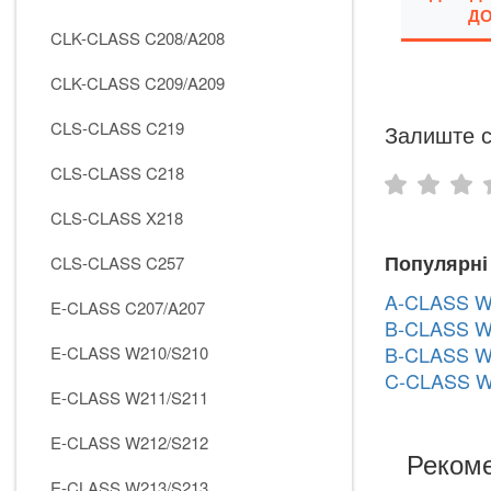
ДО
CLK-CLASS C208/A208
CLK-CLASS C209/A209
CLS-CLASS C219
Залиште с
CLS-CLASS C218
CLS-CLASS X218
Популярні
CLS-CLASS C257
A-CLASS W
E-CLASS C207/A207
B-CLASS W
B-CLASS W
E-CLASS W210/S210
C-CLASS W
E-CLASS W211/S211
E-CLASS W212/S212
Рекоме
E-CLASS W213/S213