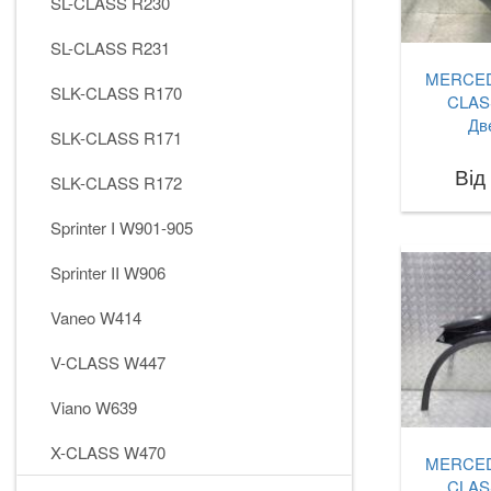
SL-CLASS R230
SL-CLASS R231
MERCED
SLK-CLASS R170
CLAS
Дв
SLK-CLASS R171
Від
SLK-CLASS R172
Sprinter I W901-905
Sprinter II W906
Vaneo W414
V-CLASS W447
Viano W639
X-CLASS W470
MERCED
CLAS