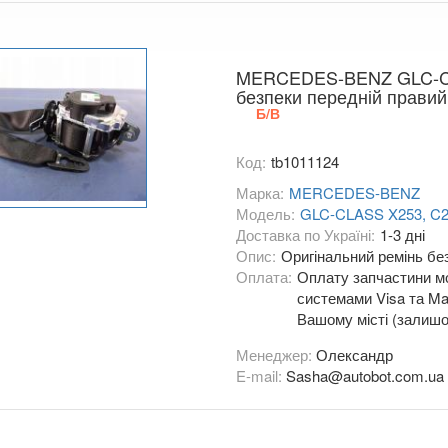
MERCEDES-BENZ GLC-CL
безпеки передній правий
Б/В
Код:
tb1011124
Марка:
MERCEDES-BENZ
Модель:
GLC-CLASS X253, C
Доставка по Україні:
1-3 дні
Опис:
Оригінальний ремінь бе
Оплата:
Оплату запчастини мо
системами Visa та Mas
Вашому місті (залишо
Менеджер:
Олександр
E-mail:
Sasha@autobot.com.ua