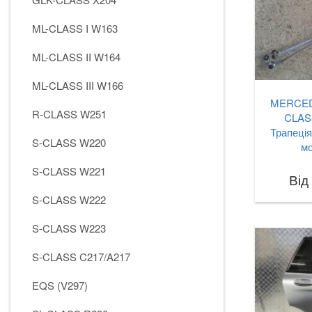
ML-CLASS I W163
ML-CLASS II W164
ML-CLASS III W166
MERCED
R-CLASS W251
CLAS
Трапеція
S-CLASS W220
м
S-CLASS W221
Від
S-CLASS W222
S-CLASS W223
S-CLASS C217/A217
EQS (V297)