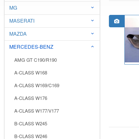
MG
keyboard_arrow_down
MASERATI
keyboard_arrow_down
MAZDA
keyboard_arrow_down
MERCEDES-BENZ
keyboard_arrow_down
AMG GT C190/R190
A-CLASS W168
A-CLASS W169/C169
A-CLASS W176
A-CLASS W177/V177
B-CLASS W245
B-CLASS W246