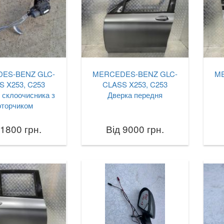
ES-BENZ GLC-
MERCEDES-BENZ GLC-
M
S X253, C253
CLASS X253, C253
 склоочисника з
Дверка передня
оторчиком
 1800 грн.
Від 9000 грн.