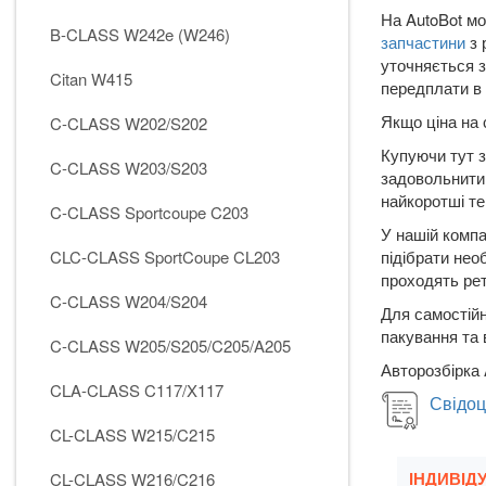
На AutoBot мо
B-CLASS W242e (W246)
запчастини
з 
уточняється з
Citan W415
передплати в 
Якщо ціна на 
C-CLASS W202/S202
Купуючи тут з
C-CLASS W203/S203
задовольнити 
найкоротші те
C-CLASS Sportcoupe C203
У нашій компа
CLC-CLASS SportCoupe CL203
підібрати нео
проходять рет
C-CLASS W204/S204
Для самостійн
пакування та 
C-CLASS W205/S205/C205/A205
Авторозбірка 
CLA-CLASS C117/X117
Свідоц
CL-CLASS W215/C215
ІНДИВІД
CL-CLASS W216/C216