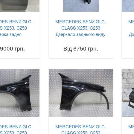
ES-BENZ GLC-
MERCEDES-BENZ GLC-
M
S X253, C253
CLASS X253, C253
ерка задня
Дзеркало заднього виду
Дз
 9000 грн.
Від 6750 грн.
ES-BENZ GLC-
MERCEDES-BENZ GLC-
M
S X253, C253
CLASS X253, C253