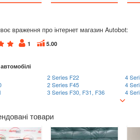
воє враження про інтернет магазин Autobot:
1
5.00
 автомобілі
2 Series F22
4 Ser
0
2 Series F45
4 Ser
1
3 Series F30, F31, F36
4 Ser
ндовані товари