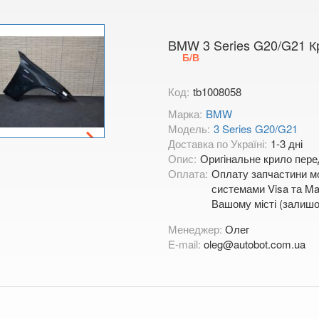
BMW 3 Series G20/G21 К
Б/В
Код:
tb1008058
Марка:
BMW
Модель:
3 Series G20/G21
Доставка по Україні:
1-3 дні
Опис:
Оригінальне крило пере
Оплата:
Оплату запчастини мо
системами Visa та Mas
Вашому місті (залишо
Менеджер:
Олег
E-mail:
oleg@autobot.com.ua