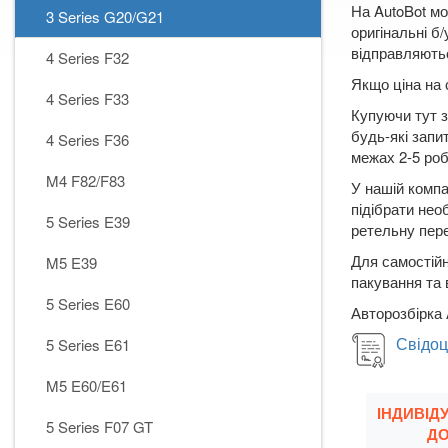
На AutoBot мо
3 Series G20/G21
оригінальні б
відправляютьс
4 Series F32
Якщо ціна на 
4 Series F33
Купуючи тут з
будь-які запи
4 Series F36
межах 2-5 робо
M4 F82/F83
У нашій компа
підібрати нео
5 Series E39
ретельну пере
Для самостійн
M5 E39
пакування та 
5 Series E60
Авторозбірка 
Свідоц
5 Series E61
M5 E60/E61
ІНДИВІД
5 Series F07 GT
ДО