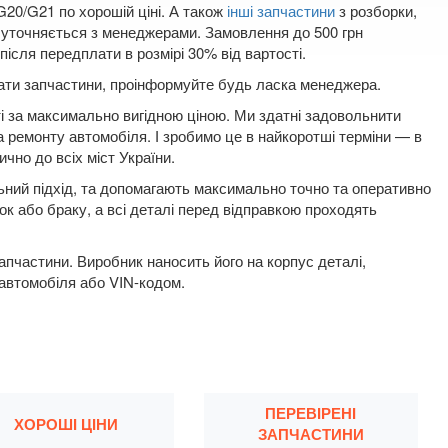
G20/G21 по хорошій ціні. А також
інші запчастини
з розборки,
1 уточняється з менеджерами. Замовлення до 500 грн
ісля передплати в розмірі 30% від вартості.
плати запчастини, проінформуйте будь ласка менеджера.
ті за максимально вигідною ціною. Ми здатні задовольнити
а ремонту автомобіля. І зробимо це в найкоротші терміни — в
ично до всіх міст України.
льний підхід, та допомагають максимально точно та оперативно
ок або браку, а всі деталі перед відправкою проходять
пчастини. Виробник наносить його на корпус деталі,
 автомобіля або VIN-кодом.
ПЕРЕВІРЕНІ
ХОРОШІ ЦІНИ
ЗАПЧАСТИНИ