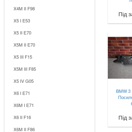
X4M II F98
Під 
X5 I E53
X5 II E70
X5M II E70
X5 III F15
X5M III F85
X5 IV G05
BMW 3 
X6 I E71
Посил
X6M I E71
Під 
X6 II F16
X6M II F86