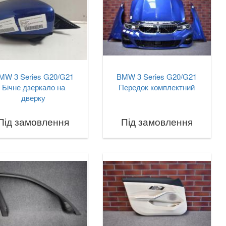
MW 3 Series G20/G21
BMW 3 Series G20/G21
Бічне дзеркало на
Передок комплектний
дверку
Під замовлення
Під замовлення