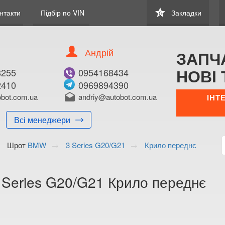
star
нтакти
Підбір по VIN
Закладки
0
Андрій
ЗАПЧ
НОВІ 
8255
0954168434
2410
0969894390
В ЗАКЛАДКИ
КУПИТИ
bot.com.ua
drafts
andriy@autobot.com.ua
ІНТ
Оригінальний номе
Всі менеджери
Примітка:
Шрот
BMW
3 Series G20/G21
Крило переднє
Менеджер:
E-mail:
Телефон:
Series G20/G21 Крило переднє
+38 (050) 672-2
+38 (098) 897-8
Волинська о