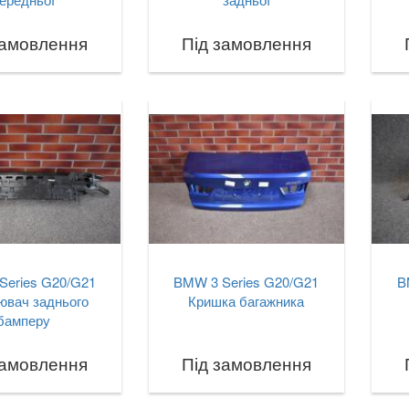
замовлення
Під замовлення
Series G20/G21
BMW 3 Series G20/G21
B
ювач заднього
Кришка багажника
бамперу
замовлення
Під замовлення