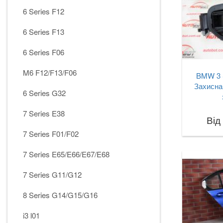
6 Series F12
6 Series F13
6 Series F06
M6 F12/F13/F06
BMW 3 
Захисна
6 Series G32
7 Series E38
Від
7 Series F01/F02
7 Series E65/E66/E67/E68
7 Series G11/G12
8 Series G14/G15/G16
i3 l01