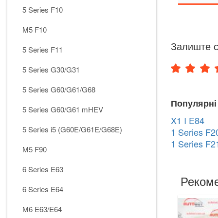
5 Series F10
M5 F10
Залиште с
5 Series F11
5 Series G30/G31
5 Series G60/G61/G68
Популярні
5 Series G60/G61 mHEV
X1 I E84
5 Series i5 (G60E/G61E/G68E)
1 Series F2
1 Series F2
M5 F90
6 Series E63
Рекоме
6 Series E64
M6 E63/E64