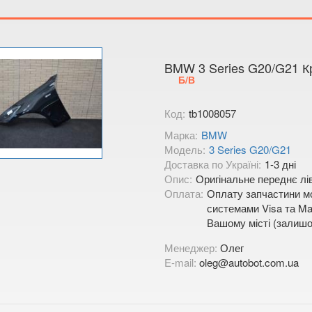
Тимірязєва,
Показати на
BMW 3 Series G20/G21 К
Б/В
Код:
tb1008057
Марка:
BMW
Модель:
3 Series G20/G21
Доставка по Україні:
1-3 дні
Опис:
Оригінальне переднє лів
Оплата:
Оплату запчастини мо
системами Visa та Mas
Вашому місті (залишо
Менеджер:
Олег
E-mail:
oleg@autobot.com.ua