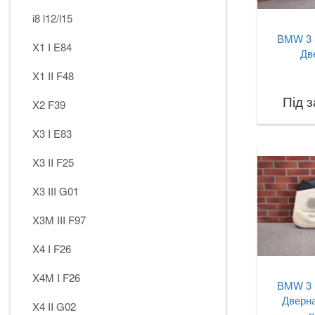
i8 l12/l15
BMW 3 
X1 I E84
Дв
X1 II F48
Під 
X2 F39
X3 I E83
X3 II F25
X3 III G01
X3M III F97
X4 I F26
X4M I F26
BMW 3 
Дверна
X4 II G02
п