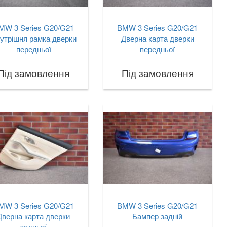
MW 3 Series G20/G21
BMW 3 Series G20/G21
утрішня рамка дверки
Дверна карта дверки
передньої
передньої
Під замовлення
Під замовлення
MW 3 Series G20/G21
BMW 3 Series G20/G21
Дверна карта дверки
Бампер задній
задньої