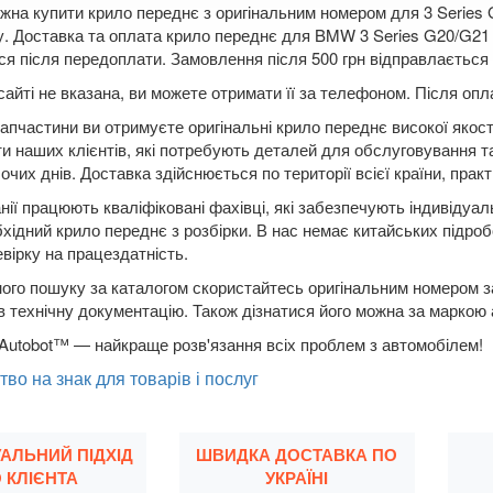
жна купити крило переднє з оригінальним номером для 3 Series 
/у. Доставка та оплата крило переднє для BMW 3 Series G20/G2
я після передоплати. Замовлення після 500 грн відправлається п
сайті не вказана, ви можете отримати її за телефоном. Після о
апчастини ви отримуєте оригінальні крило переднє високої якос
ти наших клієнтів, які потребують деталей для обслуговування т
чих днів. Доставка здійснюється по території всієї країни, практ
нії працюють кваліфіковані фахівці, які забезпечують індивідуа
бхідний крило переднє з розбірки. В нас немає китайських підроб
вірку на працездатність.
ого пошуку за каталогом скористайтесь оригінальним номером за
в технічну документацію. Також дізнатися його можна за маркою
Autobot™ — найкраще розв'язання всіх проблем з автомобілем!
тво на знак для товарів і послуг
УАЛЬНИЙ ПІДХІД
ШВИДКА ДОСТАВКА ПО
 КЛІЄНТА
УКРАЇНІ