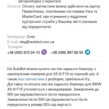
авторозборки з гарантією
M3 E90/E92/E93
Оплата:
Оплату запчастини можна здійснити на картку
Приватбанку, платіжними системами Visa та
3 Series F30, F31, F36
MasterCard, при отриманні у відділенні
кур'єрської служби у Вашому місті (залишок
3 Series F34
від передоплати).
M3 F80
Менеджер:
Олег
E-mail:
oleg@autobot.com.ua
3 Series G20/G21
Телефон:
+38 (050) 672-24-10
+38 (098) 897-82-55
4 Series F32
4 Series F33
На AutoBot можна купити листва заднього бамперу з
оригінальним номером для X5 III F15 по хорошій ціні. А
4 Series F36
також
інші запчастини
з розборки, оригінальні б/у.
Доставка та оплата листва заднього бамперу для BMW
M4 F82/F83
X5 III F15 уточняється з менеджерами. Замовлення до
500 грн відправляються після передоплати.
5 Series E39
Замовлення після 500 грн відправлається після
передплати в розмірі 30% від вартості.
M5 E39