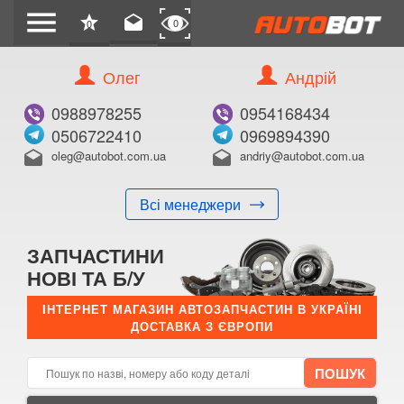
menu
star
drafts
0
0
Олег
Андрій
Б/В
В ЗАКЛАДКИ
0988978255
0954168434
0506722410
0969894390
oleg@autobot.com.ua
andriy@autobot.com.ua
drafts
drafts
Всі менеджери
КУПИТИ
ЗАПЧАСТИНИ
Оригінальний номер:
НОВІ ТА Б/У
Примітка:
ІНТЕРНЕТ МАГАЗИН АВТОЗАПЧАСТИН В УКРАЇНІ
ДОСТАВКА З ЄВРОПИ
Менеджер:
E-mail:
Телефон: