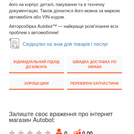
його на корпус деталі, пакування та в технічну
M5 F90
документацію. Також дізнатися його можна за маркою
автомобіля або VIN-кодом.
6 Series E63
Авторозбірка Autobot™ — найкраще розв'язання всіх
проблем з автомобілем!
6 Series E64
Свідоцтво на знак для товарів і послуг
M6 E63/E64
6 Series F12
ІНДИВІДУАЛЬНИЙ ПІДХІД
ШВИДКА ДОСТАВКА ПО
ДО КЛІЄНТА
УКРАЇНІ
6 Series F13
6 Series F06
ХОРОШІ ЦІНИ
ПЕРЕВІРЕНІ ЗАПЧАСТИНИ
M6 F12/F13/F06
6 Series G32
Залиште своє враження про інтернет
магазин Autobot:
7 Series E38
7 Series F01/F02
0
0.00