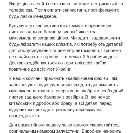
Якщо ціна на сайті не вказана, ви можете отримати її за
5 Series E60
телефоном. Після оплати запчастини, проінформуйте
будь ласка менеджера.
5 Series E61
Купуючи тут запчастини ви отримуєте оригінальні
листва заднього бамперу високої якості за
M5 E60/E61
максимально вигідною ціною. Ми здатні задовольнити
будь-які запити наших клієнтів, які потребують деталей
5 Series F07 GT
для обслуговування та ремонту автомобіля. І зробимо
5 Series F10
це в найкоротші терміни — в межах 2-5 робочих днів.
Доставка здійснюється по території всієї країни,
M5 F10
практично до всіх міст України.
У нашій компанії працюють кваліфіковані фахівці, які
5 Series F11
забезпечують індивідуальний підхід, та допомагають
максимально точно та оперативно підібрати необхідний
5 Series G30/G31
листва заднього бамперу з розбірки. В нас немає
китайських підробок або браку, а всі деталі перед
5 Series G60/G61/G68
відправкою проходять ретельну перевірку на
працездатність.
5 Series G60/G61 mHEV
Для самостійного пошуку за каталогом скористайтесь
5 Series i5 (G60E/G61E/G68E)
оригінальним номером запчастини. Виробник наносить