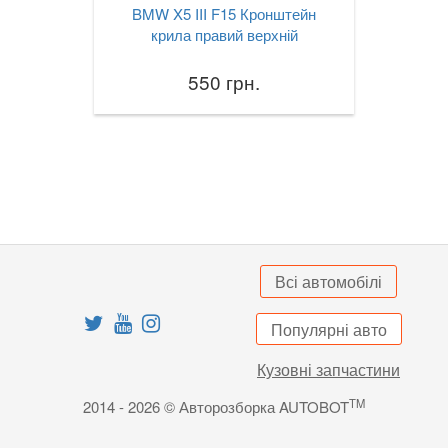
BMW X5 III F15 Кронштейн
X3M III F97
крила правий верхній
X4 I F26
550 грн.
X4M I F26
X4 II G02
X4M II F98
X5 I E53
X5 II E70
Всі автомобілі
X5M II E70
Популярні авто
X5 III F15
Кузовні запчастини
X5M III F85
TM
2014 - 2026 © Авторозборка AUTOBOT
X5 IV G05