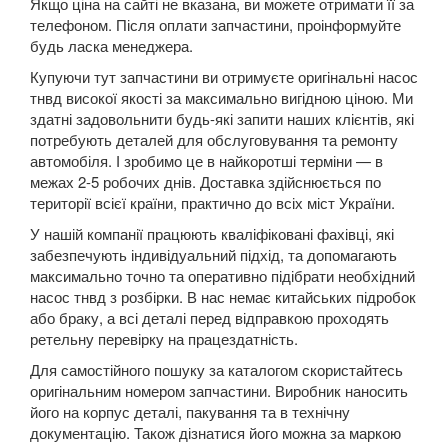
Якщо ціна на сайті не вказана, ви можете отримати її за
телефоном. Після оплати запчастини, проінформуйте
5 Series E60
будь ласка менеджера.
5 Series E61
Купуючи тут запчастини ви отримуєте оригінальні насос
тнвд високої якості за максимально вигідною ціною. Ми
M5 E60/E61
здатні задовольнити будь-які запити наших клієнтів, які
потребують деталей для обслуговування та ремонту
5 Series F07 GT
автомобіля. І зробимо це в найкоротші терміни — в
межах 2-5 робочих днів. Доставка здійснюється по
5 Series F10
території всієї країни, практично до всіх міст України.
M5 F10
У нашій компанії працюють кваліфіковані фахівці, які
забезпечують індивідуальний підхід, та допомагають
5 Series F11
максимально точно та оперативно підібрати необхідний
насос тнвд з розбірки. В нас немає китайських підробок
5 Series G30/G31
або браку, а всі деталі перед відправкою проходять
ретельну перевірку на працездатність.
5 Series G60/G61/G68
Для самостійного пошуку за каталогом скористайтесь
оригінальним номером запчастини. Виробник наносить
5 Series G60/G61 mHEV
його на корпус деталі, пакування та в технічну
документацію. Також дізнатися його можна за маркою
5 Series i5 (G60E/G61E/G68E)