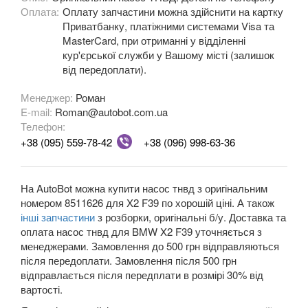
Оплата:
Оплату запчастини можна здійснити на картку
M3 E90/E92/E93
Приватбанку, платіжними системами Visa та
MasterCard, при отриманні у відділенні
3 Series F30, F31, F36
кур'єрської служби у Вашому місті (залишок
від передоплати).
3 Series F34
Менеджер:
Роман
M3 F80
E-mail:
Roman@autobot.com.ua
Телефон:
3 Series G20/G21
+38 (095) 559-78-42
+38 (096) 998-63-36
4 Series F32
4 Series F33
На AutoBot можна купити насос тнвд з оригінальним
номером 8511626 для X2 F39 по хорошій ціні. А також
4 Series F36
інші запчастини
з розборки, оригінальні б/у. Доставка та
оплата насос тнвд для BMW X2 F39 уточняється з
M4 F82/F83
менеджерами. Замовлення до 500 грн відправляються
після передоплати. Замовлення після 500 грн
5 Series E39
відправлається після передплати в розмірі 30% від
вартості.
M5 E39