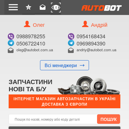
menu
star
drafts
0
0
Олег
Андрій
Б/В
В ЗАКЛАДКИ
0988978255
0954168434
0506722410
0969894390
oleg@autobot.com.ua
andriy@autobot.com.ua
drafts
drafts
Всі менеджери
КУПИТИ
ЗАПЧАСТИНИ
Оригінальний номер:
НОВІ ТА Б/У
Примітка:
ІНТЕРНЕТ МАГАЗИН АВТОЗАПЧАСТИН В УКРАЇНІ
ДОСТАВКА З ЄВРОПИ
Менеджер:
E-mail:
Телефон: