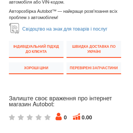
автомобіля або VIN-кодом.
M5 F90
Авторозбірка Autobot™ — найкраще розв'язання всіх
проблем з автомобілем!
6 Series E63
Свідоцтво на знак для товарів і послуг
6 Series E64
M6 E63/E64
ІНДИВІДУАЛЬНИЙ ПІДХІД
ШВИДКА ДОСТАВКА ПО
ДО КЛІЄНТА
УКРАЇНІ
6 Series F12
ХОРОШІ ЦІНИ
ПЕРЕВІРЕНІ ЗАПЧАСТИНИ
6 Series F13
6 Series F06
M6 F12/F13/F06
Залиште своє враження про інтернет
магазин Autobot:
6 Series G32
0
0.00
7 Series E38
7 Series F01/F02