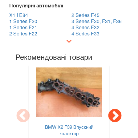
Популярні автомобілі
7 Series E65/E66/E67/E68
X1 I E84
2 Series F45
1 Series F20
3 Series F30, F31, F36
7 Series G11/G12
1 Series F21
4 Series F32
2 Series F22
4 Series F33
8 Series G14/G15/G16
i3 l01
Рекомендовані товари
i8 l12/l15
X1 I E84
X1 II F48
X2 F39
X3 I E83
X3 II F25
BMW X2 F39 Впускний
колектор
X3 III G01