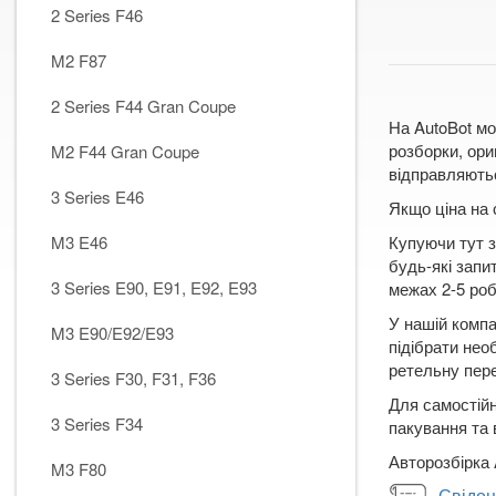
2 Series F46
M2 F87
2 Series F44 Gran Coupe
На AutoBot мо
розборки, ори
M2 F44 Gran Coupe
відправляютьс
3 Series E46
Якщо ціна на 
M3 E46
Купуючи тут з
будь-які запи
3 Series E90, E91, E92, E93
межах 2-5 робо
У нашій компа
M3 E90/E92/E93
підібрати нео
ретельну пере
3 Series F30, F31, F36
Для самостійн
3 Series F34
пакування та 
Авторозбірка 
M3 F80
Свідоц