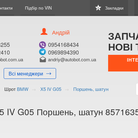
star
нтакти
Підбір по VIN
Закладки
0
Андрій
ЗАПЧ
НОВІ 
8255
0954168434
2410
0969894390
В ЗАКЛАДКИ
КУПИТИ
bot.com.ua
drafts
andriy@autobot.com.ua
ІНТ
Оригінальний номе
Всі менеджери
Примітка:
Шрот
BMW
X5 IV G05
Поршень, шатун
Менеджер:
E-mail:
Телефон:
 IV G05 Поршень, шатун 857163
+38 (095) 559-7
+38 (096) 998-6
Волинська о