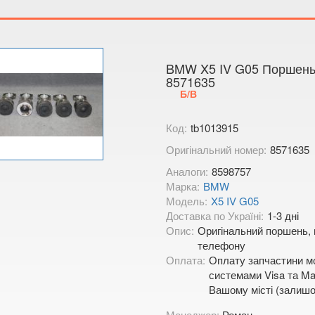
Тимірязєва,
Показати на
BMW X5 IV G05 Поршень
8571635
Б/В
Код:
tb1013915
Оригінальний номер:
8571635
Аналоги:
8598757
Марка:
BMW
Модель:
X5 IV G05
Доставка по Україні:
1-3 дні
Опис:
Оригінальний поршень, 
телефону
Оплата:
Оплату запчастини мо
системами Visa та Mas
Вашому місті (залишо
Менеджер:
Роман