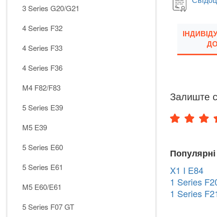
3 Series G20/G21
4 Series F32
ІНДИВІД
ДО
4 Series F33
4 Series F36
M4 F82/F83
Залиште с
5 Series E39
M5 E39
5 Series E60
Популярні
5 Series E61
X1 I E84
1 Series F2
M5 E60/E61
1 Series F2
5 Series F07 GT