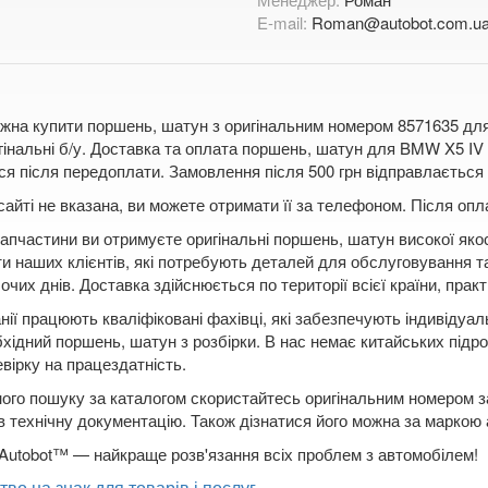
E-mail:
Roman@autobot.com.u
жна купити поршень, шатун з оригінальним номером 8571635 для 
гінальні б/у. Доставка та оплата поршень, шатун для BMW X5 I
я після передоплати. Замовлення після 500 грн відправлається п
сайті не вказана, ви можете отримати її за телефоном. Після о
апчастини ви отримуєте оригінальні поршень, шатун високої яко
ти наших клієнтів, які потребують деталей для обслуговування т
чих днів. Доставка здійснюється по території всієї країни, практ
нії працюють кваліфіковані фахівці, які забезпечують індивідуа
бхідний поршень, шатун з розбірки. В нас немає китайських підро
вірку на працездатність.
ого пошуку за каталогом скористайтесь оригінальним номером за
в технічну документацію. Також дізнатися його можна за маркою
Autobot™ — найкраще розв'язання всіх проблем з автомобілем!
тво на знак для товарів і послуг