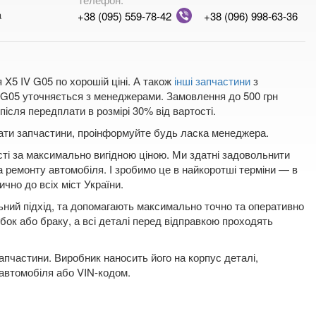
a
+38 (095) 559-78-42
+38 (096) 998-63-36
X5 IV G05 по хорошій ціні. А також
інші запчастини
з
V G05 уточняється з менеджерами. Замовлення до 500 грн
ісля передплати в розмірі 30% від вартості.
плати запчастини, проінформуйте будь ласка менеджера.
сті за максимально вигідною ціною. Ми здатні задовольнити
а ремонту автомобіля. І зробимо це в найкоротші терміни — в
ично до всіх міст України.
льний підхід, та допомагають максимально точно та оперативно
бок або браку, а всі деталі перед відправкою проходять
пчастини. Виробник наносить його на корпус деталі,
 автомобіля або VIN-кодом.