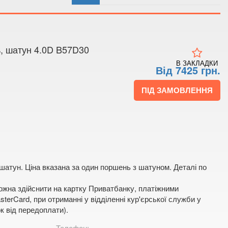
 4
 мапі
, шатун 4.0D B57D30
В ЗАКЛАДКИ
Від 7425 грн.
ПІД ЗАМОВЛЕННЯ
шатун. Ціна вказана за один поршень з шатуном. Деталі по
жна здійснити на картку Приватбанку, платіжними
terCard, при отриманні у відділенні кур'єрської служби у
к від передоплати).
Телефон: