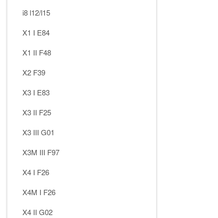
i8 l12/l15
X1 I E84
X1 II F48
X2 F39
X3 I E83
X3 II F25
X3 III G01
X3M III F97
X4 I F26
X4M I F26
X4 II G02