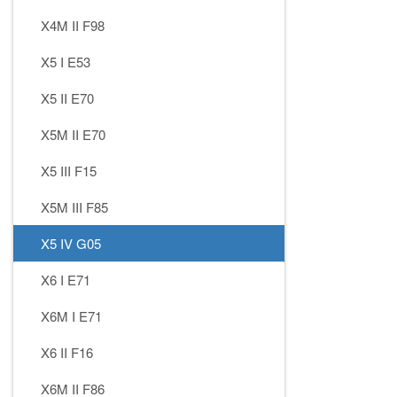
X4M II F98
X5 I E53
X5 II E70
X5M II E70
X5 III F15
X5M III F85
X5 IV G05
X6 I E71
X6M I E71
X6 II F16
X6M II F86