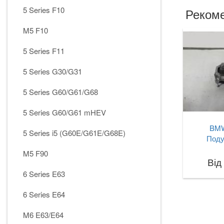
5 Series F10
Рекоме
M5 F10
5 Series F11
5 Series G30/G31
5 Series G60/G61/G68
5 Series G60/G61 mHEV
BMW
5 Series i5 (G60E/G61E/G68E)
Поду
M5 F90
Від
6 Series E63
6 Series E64
M6 E63/E64