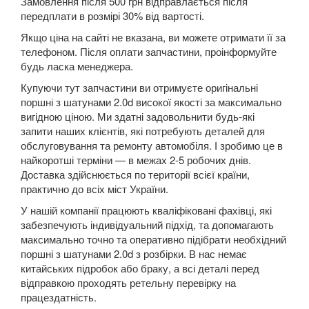
Замовлення після 500 грн відправлається після
передплати в розмірі 30% від вартості.
5 Series E60
Якщо ціна на сайті не вказана, ви можете отримати її за
5 Series E61
телефоном. Після оплати запчастини, проінформуйте
будь ласка менеджера.
M5 E60/E61
Купуючи тут запчастини ви отримуєте оригінальні
поршні з шатунами 2.0d високої якості за максимально
5 Series F07 GT
вигідною ціною. Ми здатні задовольнити будь-які
5 Series F10
запити наших клієнтів, які потребують деталей для
обслуговування та ремонту автомобіля. І зробимо це в
M5 F10
найкоротші терміни — в межах 2-5 робочих днів.
Доставка здійснюється по території всієї країни,
5 Series F11
практично до всіх міст України.
У нашій компанії працюють кваліфіковані фахівці, які
5 Series G30/G31
забезпечують індивідуальний підхід, та допомагають
максимально точно та оперативно підібрати необхідний
5 Series G60/G61/G68
поршні з шатунами 2.0d з розбірки. В нас немає
китайських підробок або браку, а всі деталі перед
5 Series G60/G61 mHEV
відправкою проходять ретельну перевірку на
працездатність.
5 Series i5 (G60E/G61E/G68E)