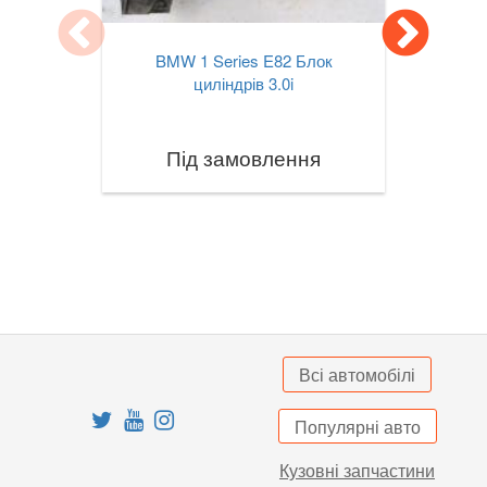
X3M III F97
BMW 1 Series E82 Блок
X4 I F26
циліндрів 3.0i
X4M I F26
Під замовлення
X4 II G02
X4M II F98
X5 I E53
X5 II E70
X5M II E70
Всі автомобілі
X5 III F15
Популярні авто
X5M III F85
Кузовні запчастини
X5 IV G05