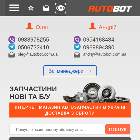
menu
star
drafts
0
0
Олег
Андрій
Б/В
В ЗАКЛАДКИ
0988978255
0954168434
0506722410
0969894390
oleg@autobot.com.ua
andriy@autobot.com.ua
drafts
drafts
Всі менеджери
КУПИТИ
ЗАПЧАСТИНИ
Оригінальний номер:
НОВІ ТА Б/У
Примітка:
ІНТЕРНЕТ МАГАЗИН АВТОЗАПЧАСТИН В УКРАЇНІ
ДОСТАВКА З ЄВРОПИ
Менеджер:
E-mail:
Телефон: