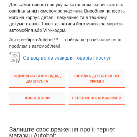
Для самостійного пошуку за каталогом скористайтесь
M5 F90
оригінальним номером запчастини. Виробник наносить
його на корпус деталі, пакування та в технічну
6 Series E63
документацію. Також дізнатися його можна за маркою
автомобіля або VIN-кодом.
6 Series E64
Авторозбірка Autobot™ — найкраще розв'язання всіх
проблем з автомобілем!
M6 E63/E64
Свідоцтво на знак для товарів і послуг
6 Series F12
6 Series F13
ІНДИВІДУАЛЬНИЙ ПІДХІД
ШВИДКА ДОСТАВКА ПО
ДО КЛІЄНТА
УКРАЇНІ
6 Series F06
M6 F12/F13/F06
ХОРОШІ ЦІНИ
ПЕРЕВІРЕНІ ЗАПЧАСТИНИ
6 Series G32
7 Series E38
Залиште своє враження про інтернет
магазин Autobot:
7 Series F01/F02