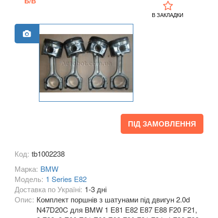
Б/В
M1 F40
В ЗАКЛАДКИ
2 Series F22
2 Series F23
2 Series F45
2 Series F46
M2 F87
ПІД ЗАМОВЛЕННЯ
2 Series F44 Gran Coupe
M2 F44 Gran Coupe
Код:
tb1002238
Марка:
3 Series E46
BMW
Модель:
1 Series E82
M3 E46
Доставка по Україні:
1-3 дні
Опис:
Комплект поршнів з шатунами під двигун 2.0d
3 Series E90, E91, E92, E93
N47D20C для BMW 1 E81 E82 E87 E88 F20 F21,