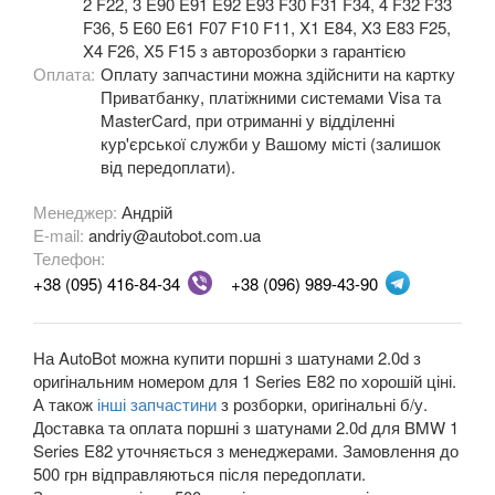
2 F22, 3 E90 E91 E92 E93 F30 F31 F34, 4 F32 F33
M3 E90/E92/E93
F36, 5 E60 E61 F07 F10 F11, X1 E84, X3 E83 F25,
X4 F26, X5 F15 з авторозборки з гарантією
3 Series F30, F31, F36
Оплата:
Оплату запчастини можна здійснити на картку
Приватбанку, платіжними системами Visa та
3 Series F34
MasterCard, при отриманні у відділенні
кур'єрської служби у Вашому місті (залишок
M3 F80
від передоплати).
3 Series G20/G21
Менеджер:
Андрій
E-mail:
andriy@autobot.com.ua
4 Series F32
Телефон:
+38 (095) 416-84-34
+38 (096) 989-43-90
4 Series F33
4 Series F36
На AutoBot можна купити поршні з шатунами 2.0d з
оригінальним номером для 1 Series E82 по хорошій ціні.
M4 F82/F83
А також
інші запчастини
з розборки, оригінальні б/у.
Доставка та оплата поршні з шатунами 2.0d для BMW 1
5 Series E39
Series E82 уточняється з менеджерами. Замовлення до
500 грн відправляються після передоплати.
M5 E39