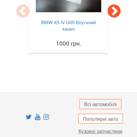
X3M III F97
BMW X5 IV G05 Впускний
X4 I F26
канал
X4M I F26
1000 грн.
X4 II G02
X4M II F98
X5 I E53
X5 II E70
X5M II E70
Всі автомобілі
X5 III F15
Популярні авто
X5M III F85
Кузовні запчастини
X5 IV G05