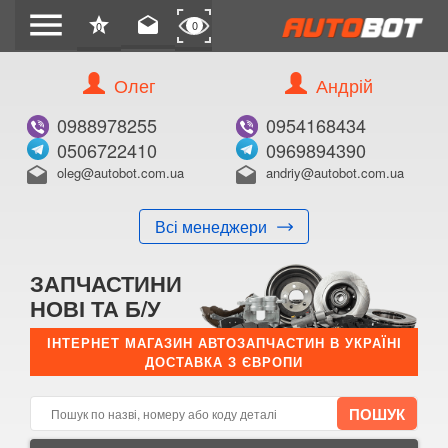
menu
star
drafts
0
0
Олег
Андрій
Б/В
В ЗАКЛАДКИ
0988978255
0954168434
0506722410
0969894390
oleg@autobot.com.ua
andriy@autobot.com.ua
drafts
drafts
Всі менеджери
КУПИТИ
ЗАПЧАСТИНИ
Оригінальний номер:
НОВІ ТА Б/У
Примітка:
ІНТЕРНЕТ МАГАЗИН АВТОЗАПЧАСТИН В УКРАЇНІ
ДОСТАВКА З ЄВРОПИ
Менеджер:
E-mail:
Телефон: