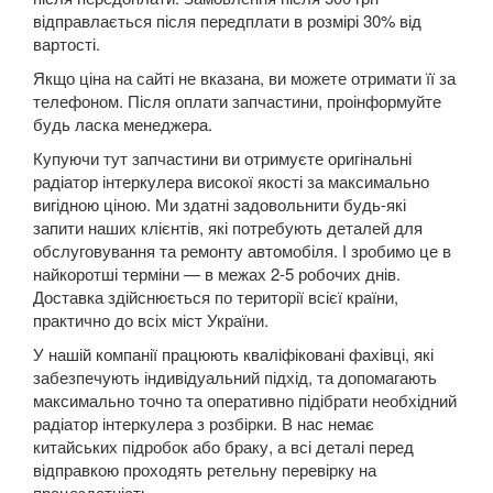
відправлається після передплати в розмірі 30% від
5 Series E60
вартості.
5 Series E61
Якщо ціна на сайті не вказана, ви можете отримати її за
телефоном. Після оплати запчастини, проінформуйте
M5 E60/E61
будь ласка менеджера.
Купуючи тут запчастини ви отримуєте оригінальні
5 Series F07 GT
радіатор інтеркулера високої якості за максимально
вигідною ціною. Ми здатні задовольнити будь-які
5 Series F10
запити наших клієнтів, які потребують деталей для
обслуговування та ремонту автомобіля. І зробимо це в
M5 F10
найкоротші терміни — в межах 2-5 робочих днів.
Доставка здійснюється по території всієї країни,
5 Series F11
практично до всіх міст України.
5 Series G30/G31
У нашій компанії працюють кваліфіковані фахівці, які
забезпечують індивідуальний підхід, та допомагають
5 Series G60/G61/G68
максимально точно та оперативно підібрати необхідний
радіатор інтеркулера з розбірки. В нас немає
5 Series G60/G61 mHEV
китайських підробок або браку, а всі деталі перед
відправкою проходять ретельну перевірку на
5 Series i5 (G60E/G61E/G68E)
працездатність.