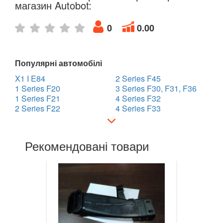
магазин Autobot:
7 Series E65/E66/E67/E68
0
0.00
7 Series G11/G12
8 Series G14/G15/G16
Популярні автомобілі
i3 l01
X1 I E84
2 Series F45
1 Series F20
3 Series F30, F31, F36
i8 l12/l15
1 Series F21
4 Series F32
2 Series F22
4 Series F33
X1 I E84
X1 II F48
Рекомендовані товари
X2 F39
X3 I E83
X3 II F25
X3 III G01