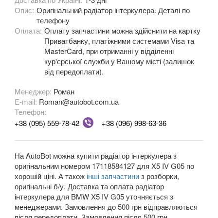
Опис:
Оригінальний радіатор інтеркулера. Деталі по
M3 E90/E92/E93
телефону
Оплата:
3 Series F30, F31, F36
Оплату запчастини можна здійснити на картку
Приватбанку, платіжними системами Visa та
3 Series F34
MasterCard, при отриманні у відділенні
кур'єрської служби у Вашому місті (залишок
M3 F80
від передоплати).
3 Series G20/G21
Менеджер:
Роман
E-mail:
Roman@autobot.com.ua
4 Series F32
Телефон:
+38 (095) 559-78-42
+38 (096) 998-63-36
4 Series F33
4 Series F36
На AutoBot можна купити радіатор інтеркулера з
оригінальним номером 17118584127 для X5 IV G05 по
M4 F82/F83
хорошій ціні. А також
інші запчастини
з розборки,
оригінальні б/у. Доставка та оплата радіатор
5 Series E39
інтеркулера для BMW X5 IV G05 уточняється з
менеджерами. Замовлення до 500 грн відправляються
M5 E39
після передоплати. Замовлення після 500 грн