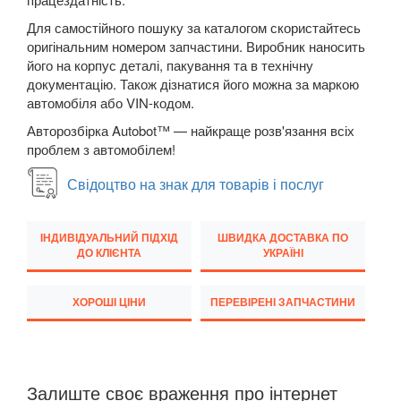
M5 F90
Для самостійного пошуку за каталогом скористайтесь
оригінальним номером запчастини. Виробник наносить
6 Series E63
його на корпус деталі, пакування та в технічну
документацію. Також дізнатися його можна за маркою
6 Series E64
автомобіля або VIN-кодом.
Авторозбірка Autobot™ — найкраще розв'язання всіх
M6 E63/E64
проблем з автомобілем!
6 Series F12
Свідоцтво на знак для товарів і послуг
6 Series F13
ІНДИВІДУАЛЬНИЙ ПІДХІД
ШВИДКА ДОСТАВКА ПО
6 Series F06
ДО КЛІЄНТА
УКРАЇНІ
M6 F12/F13/F06
ХОРОШІ ЦІНИ
ПЕРЕВІРЕНІ ЗАПЧАСТИНИ
6 Series G32
7 Series E38
Залиште своє враження про інтернет
7 Series F01/F02