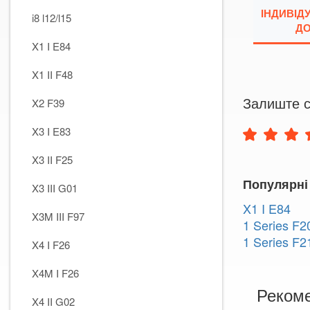
ІНДИВІД
i8 l12/l15
ДО
X1 I E84
X1 II F48
Залиште с
X2 F39
X3 I E83
X3 II F25
Популярні
X3 III G01
X1 I E84
X3M III F97
1 Series F2
1 Series F2
X4 I F26
X4M I F26
Рекоме
X4 II G02