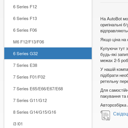
6 Series F12
6 Series F13
На AutoBot мо
оригінальні б
6 Series F06
відправляютьс
Якщо ціна на 
M6 F12/F13/F06
Купуючи тут з
6 Series G32
будь-які запи
межах 2-5 робо
7 Series E38
У нашій компа
підібрати нео
7 Series F01/F02
ретельну пере
7 Series E65/E66/E67/E68
Для самостійн
пакування та 
7 Series G11/G12
Авторозбірка 
8 Series G14/G15/G16
Свідоц
i3 l01