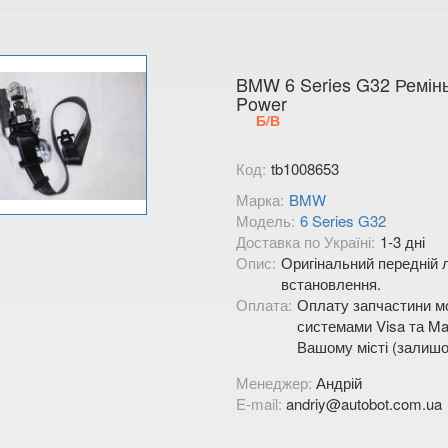
BMW 6 Series G32 Ремінь
Power
Б/В
Код:
tb1008653
Марка:
BMW
Модель:
6 Series G32
Доставка по Україні:
1-3 дні
Опис:
Оригінальний передній л
встановлення.
Оплата:
Оплату запчастини мо
системами Visa та Mas
Вашому місті (залишо
Менеджер:
Андрій
E-mail:
andriy@autobot.com.ua