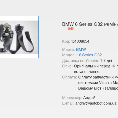
BMW 6 Series G32 Ремінь
Б/В
Код:
tb1008654
Марка:
BMW
Модель:
6 Series G32
Доставка по Україні:
1-3 дні
Опис:
Оригінальний передній п
встановлення.
Оплата:
Оплату запчастини мо
системами Visa та Mas
Вашому місті (залишо
Менеджер:
Андрій
E-mail:
andriy@autobot.com.ua