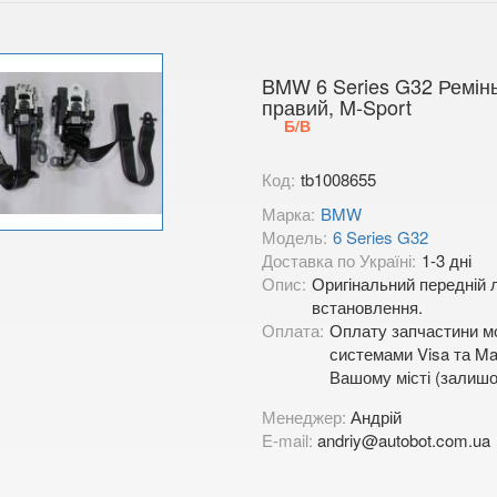
BMW 6 Series G32 Ремінь
правий, M-Sport
Б/В
Код:
tb1008655
Марка:
BMW
Модель:
6 Series G32
Доставка по Україні:
1-3 дні
Опис:
Оригінальний передній л
встановлення.
Оплата:
Оплату запчастини мо
системами Visa та Mas
Вашому місті (залишо
Менеджер:
Андрій
E-mail:
andriy@autobot.com.ua