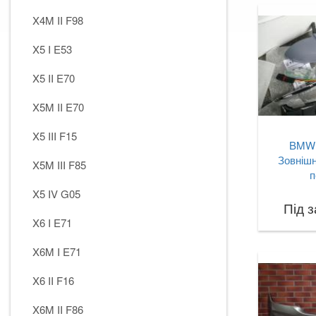
X4M II F98
X5 I E53
X5 II E70
X5M II E70
X5 III F15
BMW 
Зовнішн
X5M III F85
п
X5 IV G05
Під 
X6 I E71
X6M I E71
X6 II F16
X6M II F86