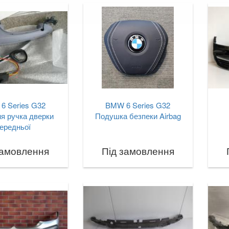
6 Series G32
BMW 6 Series G32
я ручка дверки
Подушка безпеки Airbag
ередньої
замовлення
Під замовлення