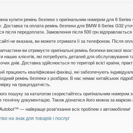
жна купити ремінь безпеки з оригінальним номером для 6 Series 
/у. Доставка та оплата ремінь безпеки для BMW 6 Series G32 ут
я після передоплати. Замовлення після 500 грн відправлається п
сайті не вказана, ви можете отримати її за телефоном. Після о
апчастини ви отримуєте оригінальні ремінь безпеки високої якос
ти наших клієнтів, які потребують деталей для обслуговування т
чих днів. Доставка здійснюється по території всієї країни, практ
нії працюють кваліфіковані фахівці, які забезпечують індивідуа
бхідний ремінь безпеки з розбірки. В нас немає китайських підро
вірку на працездатність.
ого пошуку за каталогом скористайтесь оригінальним номером за
в технічну документацію. Також дізнатися його можна за маркою
Autobot™ — найкраще розв'язання всіх проблем з автомобілем!
тво на знак для товарів і послуг