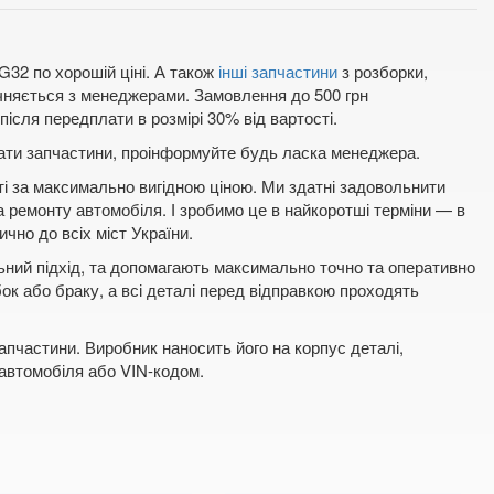
G32 по хорошій ціні. А також
інші запчастини
з розборки,
очняється з менеджерами. Замовлення до 500 грн
ісля передплати в розмірі 30% від вартості.
плати запчастини, проінформуйте будь ласка менеджера.
ті за максимально вигідною ціною. Ми здатні задовольнити
а ремонту автомобіля. І зробимо це в найкоротші терміни — в
ично до всіх міст України.
льний підхід, та допомагають максимально точно та оперативно
бок або браку, а всі деталі перед відправкою проходять
пчастини. Виробник наносить його на корпус деталі,
 автомобіля або VIN-кодом.