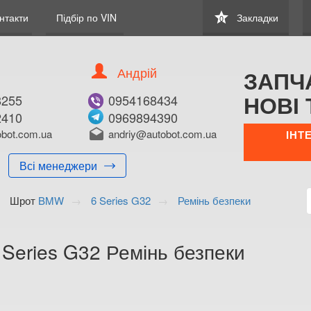
star
нтакти
Підбір по VIN
Закладки
0
Андрій
ЗАПЧ
НОВІ 
8255
0954168434
2410
0969894390
В ЗАКЛАДКИ
КУПИТИ
bot.com.ua
drafts
andriy@autobot.com.ua
ІНТ
Оригінальний номе
Всі менеджери
Примітка:
Шрот
BMW
6 Series G32
Ремінь безпеки
Менеджер:
E-mail:
Телефон:
Series G32 Ремінь безпеки
+38 (095) 416-8
+38 (096) 989-4
Волинська о