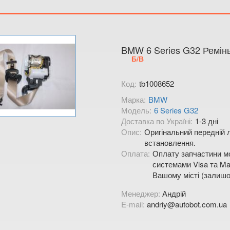
Тимірязєва,
Показати на
BMW 6 Series G32 Ремінь
Б/В
Код:
tb1008652
Марка:
BMW
Модель:
6 Series G32
Доставка по Україні:
1-3 дні
Опис:
Оригінальний передній л
встановлення.
Оплата:
Оплату запчастини мо
системами Visa та Mas
Вашому місті (залишо
Менеджер:
Андрій
E-mail:
andriy@autobot.com.ua