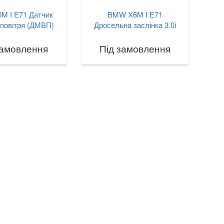
M I E71 Датчик
BMW X6M I E71
 повітря (ДМВП)
Дросельна заслінка 3.0i
замовлення
Під замовлення