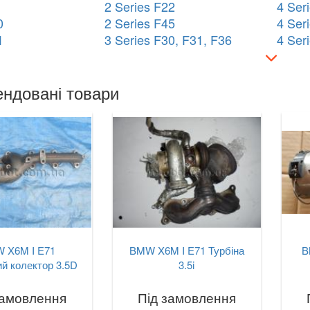
2 Series F22
4 Ser
0
2 Series F45
4 Ser
1
3 Series F30, F31, F36
4 Ser
ндовані товари
 X6M I E71
BMW X6M I E71 Турбіна
B
й колектор 3.5D
3.5i
замовлення
Під замовлення