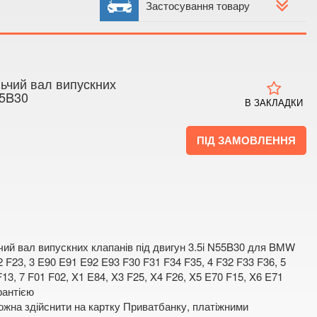
 4
Застосування товару
 мапі
ьчий вал випускних
55B30
В ЗАКЛАДКИ
ПІД ЗАМОВЛЕННЯ
чий вал випускних клапанів під двигун 3.5i N55B30 для BMW
2 F23, 3 E90 E91 E92 E93 F30 F31 F34 F35, 4 F32 F33 F36, 5
F13, 7 F01 F02, X1 E84, X3 F25, X4 F26, X5 E70 F15, X6 E71
рантією
жна здійснити на картку Приватбанку, платіжними