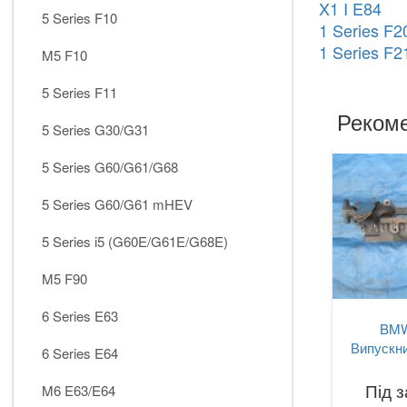
X1 I E84
5 Series F10
1 Series F2
1 Series F2
M5 F10
5 Series F11
Рекоме
5 Series G30/G31
5 Series G60/G61/G68
5 Series G60/G61 mHEV
5 Series i5 (G60E/G61E/G68E)
M5 F90
6 Series E63
BMW
Випускни
6 Series E64
Під 
M6 E63/E64