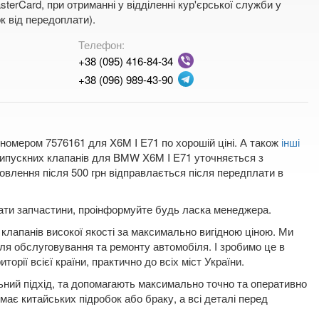
terCard, при отриманні у відділенні кур'єрської служби у
к від передоплати).
Телефон:
+38 (095) 416-84-34
+38 (096) 989-43-90
 номером 7576161 для X6M I E71 по хорошій ціні. А також
інші
 випускних клапанів для BMW X6M I E71 уточняється з
влення після 500 грн відправлається після передплати в
плати запчастини, проінформуйте будь ласка менеджера.
клапанів високої якості за максимально вигідною ціною. Ми
для обслуговування та ремонту автомобіля. І зробимо це в
орії всієї країни, практично до всіх міст України.
льний підхід, та допомагають максимально точно та оперативно
емає китайських підробок або браку, а всі деталі перед