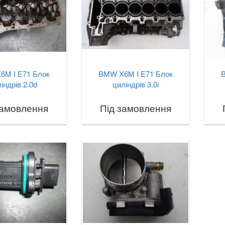
6M I E71 Блок
BMW X6M I E71 Блок
індрів 2.0d
циліндрів 3.0i
замовлення
Під замовлення