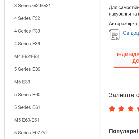
3 Series G20/G21
Для самостійн
пакування та 
4 Series F32
Авторозбірка 
4 Series F33
Свідоц
4 Series F36
ІНДИВІД
M4 F82/F83
ДО
5 Series E39
M5 E39
Залиште с
5 Series E60
5 Series E61
M5 E60/E61
Популярні
5 Series F07 GT