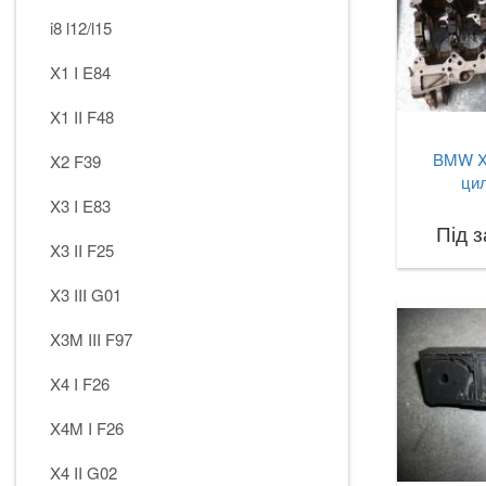
i8 l12/l15
X1 I E84
X1 II F48
BMW X
X2 F39
цил
X3 I E83
Під 
X3 II F25
X3 III G01
X3M III F97
X4 I F26
X4M I F26
X4 II G02