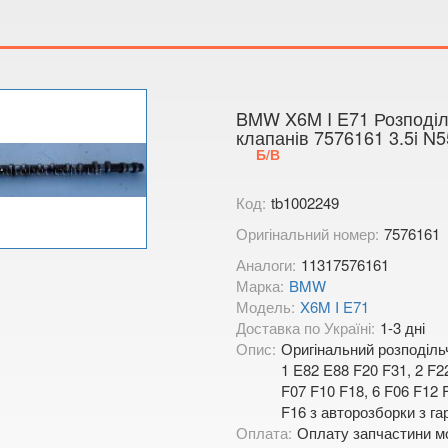
Тимірязєва,
Показати на
BMW X6M I E71 Розподіл
клапанів 7576161 3.5i N
Б/В
Код:
tb1002249
Оригінальний номер:
7576161
Аналоги:
11317576161
Марка:
BMW
Модель:
X6M I E71
Доставка по Україні:
1-3 дні
Опис:
Оригінальний розподіль
1 E82 E88 F20 F31, 2 F2
F07 F10 F18, 6 F06 F12 
F16 з авторозборки з га
Оплата:
Оплату запчастини мо