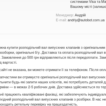
системами Visa та Mas
Вашому місті (залишо
Менеджер:
Андрій
E-mail:
andriy@autobot.com.ua
жна купити розподільчий вал випускних клапанів з оригінальним
розборки, оригінальні б/у. Доставка та оплата розподільчий вал
Замовлення до 500 грн відправляються після передоплати. Замо
д вартості.
сайті не вказана, ви можете отримати її за телефоном. Після о
апчастини ви отримуєте оригінальні розподільчий вал випускних 
льнити будь-які запити наших клієнтів, які потребують деталей 
рміни — в межах 2-5 робочих днів. Доставка здійснюється по терит
нії працюють кваліфіковані фахівці, які забезпечують індивідуа
бхідний розподільчий вал випускних клапанів з розбірки. В нас н
оходять ретельну перевірку на працездатність.