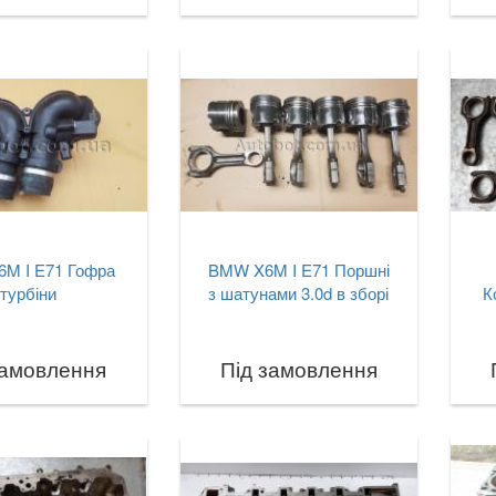
M I E71 Гофра
BMW X6M I E71 Поршні
турбіни
з шатунами 3.0d в зборі
К
замовлення
Під замовлення