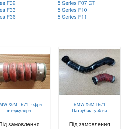
ies F32
5 Series F07 GT
ies F33
5 Series F10
ies F36
5 Series F11
MW X6M I E71 Гофра
BMW X6M I E71
інтеркулера
Патрубок турбіни
Під замовлення
Під замовлення