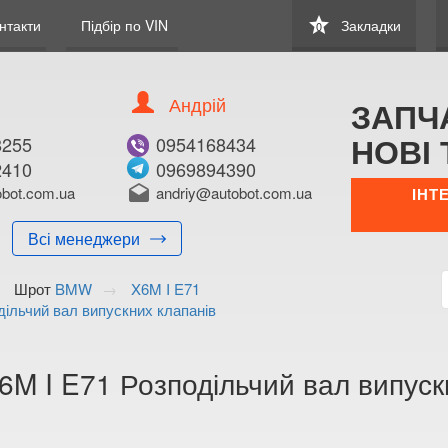
star
нтакти
Підбір по VIN
Закладки
0
Андрій
ЗАПЧ
НОВІ 
8255
0954168434
2410
0969894390
В ЗАКЛАДКИ
КУПИТИ
bot.com.ua
drafts
andriy@autobot.com.ua
ІНТ
Оригінальний номе
Всі менеджери
Примітка:
Шрот
BMW
X6M I E71
Менеджер:
дільчий вал випускних клапанів
E-mail:
Телефон:
+38 (095) 416-8
M I E71 Розподільчий вал випуск
+38 (096) 989-4
Волинська о