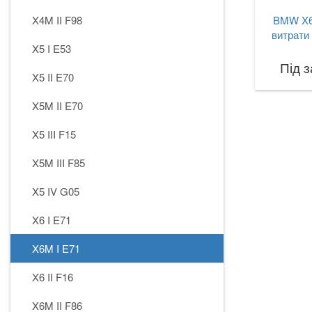
X4M II F98
BMW X6
витрати
X5 I E53
Під 
X5 II E70
X5M II E70
X5 III F15
X5M III F85
X5 IV G05
X6 I E71
X6M I E71
X6 II F16
X6M II F86