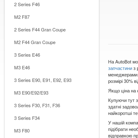
2 Series F46
M2 F87
2 Series F44 Gran Coupe
M2 F44 Gran Coupe
3 Series E46
На AutoBot мо
M3 E46
запчастини
з 
менеджерами. 
3 Series E90, E91, E92, E93
розмірі 30% ві
Якщо ціна на 
M3 E90/E92/E93
Купуючи тут з
3 Series F30, F31, F36
здатні задово
найкоротші те
3 Series F34
У нашій компа
підібрати нео
M3 F80
відправкою пр