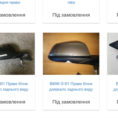
едня права
ліва
замовлення
Під замовлення
l01 Праве бічне
BMW i3 l01 Праве бічне
B
о заднього виду
дзеркало заднього виду
дз
замовлення
Під замовлення