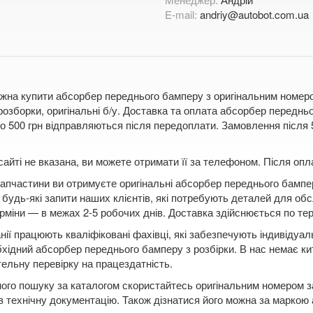
E-mail:
andriy@autobot.com.ua
жна купити абсорбер переднього бамперу з оригінальним номером
розборки, оригінальні б/у. Доставка та оплата абсорбер передн
 500 грн відправляються після передоплати. Замовлення після 5
сайті не вказана, ви можете отримати її за телефоном. Після о
апчастини ви отримуєте оригінальні абсорбер переднього бампер
будь-які запити наших клієнтів, які потребують деталей для обс
рміни — в межах 2-5 робочих днів. Доставка здійснюється по терит
нії працюють кваліфіковані фахівці, які забезпечують індивідуа
бхідний абсорбер переднього бамперу з розбірки. В нас немає ки
ельну перевірку на працездатність.
ого пошуку за каталогом скористайтесь оригінальним номером за
в технічну документацію. Також дізнатися його можна за маркою