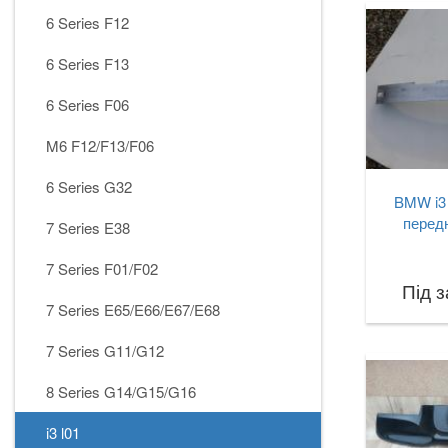
6 Series F12
6 Series F13
6 Series F06
M6 F12/F13/F06
6 Series G32
BMW i3
перед
7 Series E38
7 Series F01/F02
Під 
7 Series E65/E66/E67/E68
7 Series G11/G12
8 Series G14/G15/G16
i3 l01