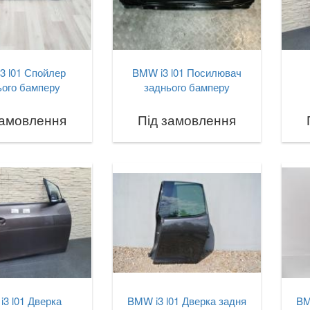
3 l01 Спойлер
BMW i3 l01 Посилювач
ього бамперу
заднього бамперу
замовлення
Під замовлення
3 l01 Дверка
BMW i3 l01 Дверка задня
BM