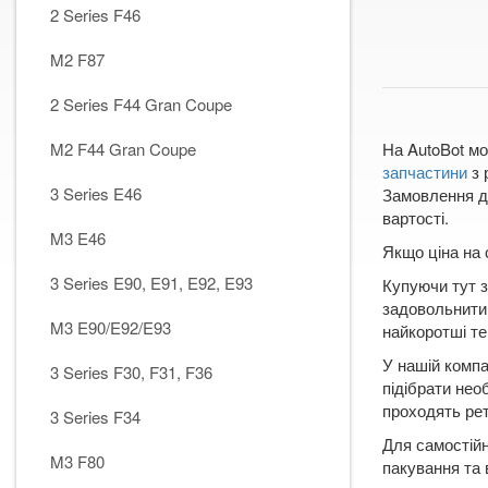
2 Series F46
M2 F87
2 Series F44 Gran Coupe
M2 F44 Gran Coupe
На AutoBot мо
запчастини
з 
3 Series E46
Замовлення до
вартості.
M3 E46
Якщо ціна на 
3 Series E90, E91, E92, E93
Купуючи тут з
задовольнити 
M3 E90/E92/E93
найкоротші те
У нашій компа
3 Series F30, F31, F36
підібрати нео
проходять рет
3 Series F34
Для самостійн
M3 F80
пакування та 