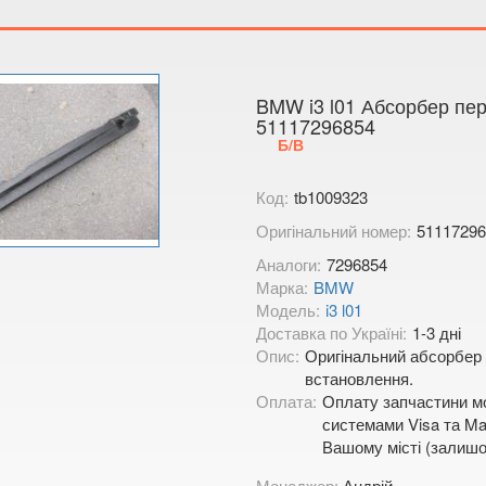
Тимірязєва,
Показати на
BMW i3 l01 Абсорбер пе
51117296854
Б/В
Код:
tb1009323
Оригінальний номер:
51117296
Аналоги:
7296854
Марка:
BMW
Модель:
i3 l01
Доставка по Україні:
1-3 дні
Опис:
Оригінальний абсорбер 
встановлення.
Оплата:
Оплату запчастини мо
системами Visa та Mas
Вашому місті (залишо
Менеджер:
Андрій