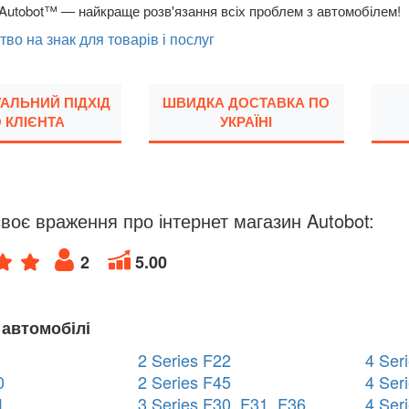
Autobot™ — найкраще розв'язання всіх проблем з автомобілем!
тво на знак для товарів і послуг
УАЛЬНИЙ ПІДХІД
ШВИДКА ДОСТАВКА ПО
 КЛІЄНТА
УКРАЇНІ
воє враження про інтернет магазин Autobot:
2
5.00
 автомобілі
2 Series F22
4 Ser
0
2 Series F45
4 Ser
1
3 Series F30, F31, F36
4 Ser