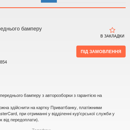
 4
 мапі
реднього бамперу
В ЗАКЛАДКИ
ПІД ЗАМОВЛЕННЯ
854
переднього бамперу з авторозборки з гарантією на
жна здійснити на картку Приватбанку, платіжними
terCard, при отриманні у відділенні кур'єрської служби у
к від передоплати).
Телефон: