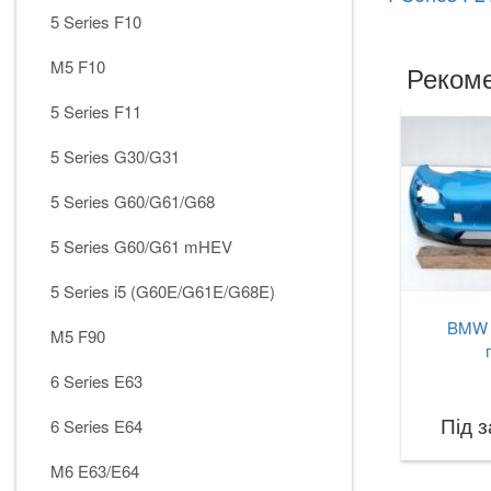
5 Series F10
M5 F10
Рекоме
5 Series F11
5 Series G30/G31
5 Series G60/G61/G68
5 Series G60/G61 mHEV
5 Series i5 (G60E/G61E/G68E)
BMW i
M5 F90
6 Series E63
Під 
6 Series E64
M6 E63/E64