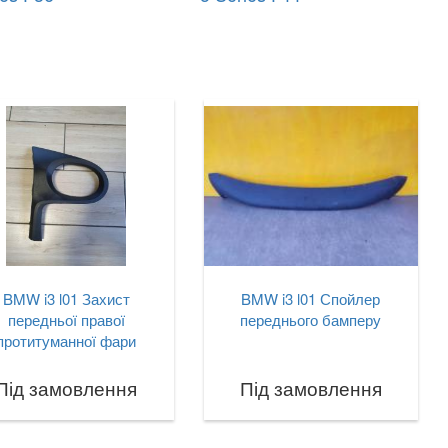
BMW i3 l01 Захист
BMW i3 l01 Спойлер
передньої правої
переднього бамперу
протитуманної фари
Під замовлення
Під замовлення