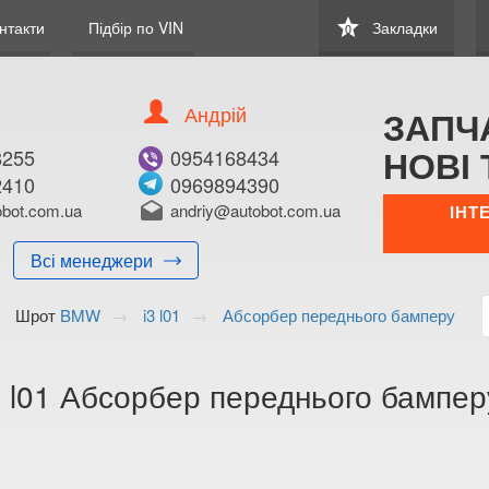
star
нтакти
Підбір по VIN
Закладки
0
Андрій
ЗАПЧ
НОВІ 
8255
0954168434
2410
0969894390
В ЗАКЛАДКИ
КУПИТИ
bot.com.ua
drafts
andriy@autobot.com.ua
ІНТ
Оригінальний номе
Всі менеджери
Примітка:
Шрот
BMW
i3 l01
Абсорбер переднього бамперу
Менеджер:
E-mail:
Телефон:
 l01 Абсорбер переднього бампе
+38 (095) 416-8
+38 (096) 989-4
Волинська о