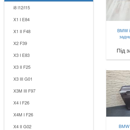
i8 l12/l15
X1 I E84
BMW i
X1 II F48
задн
X2 F39
Під 
X3 I E83
X3 II F25
X3 III G01
X3M III F97
X4 I F26
X4M I F26
BMW i
X4 II G02