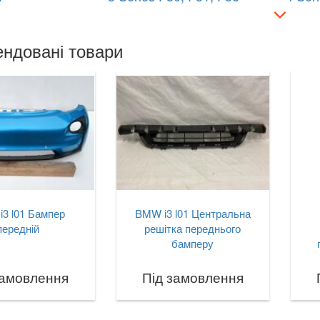
ндовані товари
3 l01 Бампер
BMW i3 l01 Центральна
передній
решітка переднього
бамперу
замовлення
Під замовлення