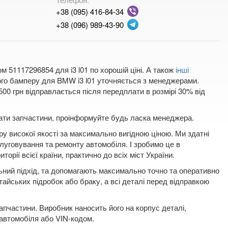
+38 (095) 416-84-34
+38 (096) 989-43-90
 51117296854 для i3 l01 по хорошій ціні. А також
інші
ього бамперу для BMW i3 l01 уточняється з менеджерами.
00 грн відправлається після передплати в розмірі 30% від
плати запчастини, проінформуйте будь ласка менеджера.
у високої якості за максимально вигідною ціною. Ми здатні
луговування та ремонту автомобіля. І зробимо це в
орії всієї країни, практично до всіх міст України.
льний підхід, та допомагають максимально точно та оперативно
тайських підробок або браку, а всі деталі перед відправкою
пчастини. Виробник наносить його на корпус деталі,
 автомобіля або VIN-кодом.