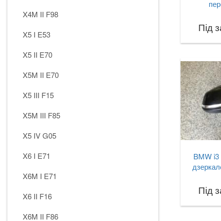
пер
X4M II F98
Під 
X5 I E53
X5 II E70
X5M II E70
X5 III F15
X5M III F85
X5 IV G05
X6 I E71
BMW i3 
дзеркал
X6M I E71
Під 
X6 II F16
X6M II F86