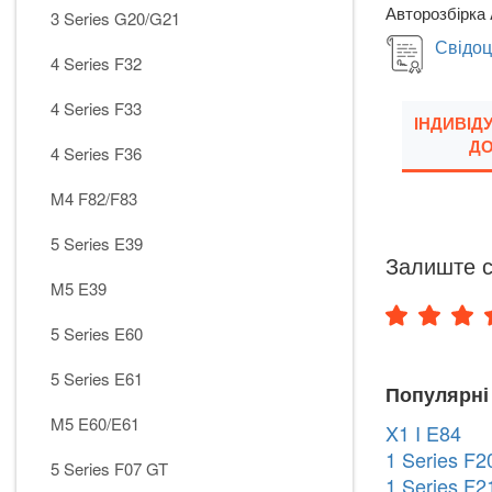
Авторозбірка 
3 Series G20/G21
Свідоц
4 Series F32
4 Series F33
ІНДИВІД
ДО
4 Series F36
M4 F82/F83
5 Series E39
Залиште с
M5 E39
5 Series E60
5 Series E61
Популярні
M5 E60/E61
X1 I E84
1 Series F2
5 Series F07 GT
1 Series F2