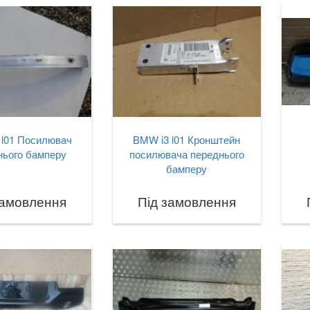
 l01 Посилювач
BMW i3 l01 Кронштейн
нього бамперу
посилювача переднього
бамперу
замовлення
Під замовлення