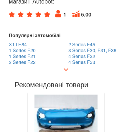
магазин Autobot:
7 Series E65/E66/E67/E68
1
5.00
7 Series G11/G12
8 Series G14/G15/G16
Популярні автомобілі
X1 I E84
2 Series F45
i3 l01
1 Series F20
3 Series F30, F31, F36
1 Series F21
4 Series F32
i8 l12/l15
2 Series F22
4 Series F33
X1 I E84
X1 II F48
Рекомендовані товари
X2 F39
X3 I E83
X3 II F25
X3 III G01