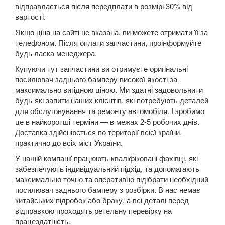
відправлається після передплати в розмірі 30% від
5 Series E60
вартості.
Якщо ціна на сайті не вказана, ви можете отримати її за
5 Series E61
телефоном. Після оплати запчастини, проінформуйте
будь ласка менеджера.
M5 E60/E61
Купуючи тут запчастини ви отримуєте оригінальні
5 Series F07 GT
посилювач заднього бамперу високої якості за
максимально вигідною ціною. Ми здатні задовольнити
5 Series F10
будь-які запити наших клієнтів, які потребують деталей
для обслуговування та ремонту автомобіля. І зробимо
M5 F10
це в найкоротші терміни — в межах 2-5 робочих днів.
Доставка здійснюється по території всієї країни,
5 Series F11
практично до всіх міст України.
5 Series G30/G31
У нашій компанії працюють кваліфіковані фахівці, які
забезпечують індивідуальний підхід, та допомагають
5 Series G60/G61/G68
максимально точно та оперативно підібрати необхідний
посилювач заднього бамперу з розбірки. В нас немає
5 Series G60/G61 mHEV
китайських підробок або браку, а всі деталі перед
відправкою проходять ретельну перевірку на
5 Series i5 (G60E/G61E/G68E)
працездатність.