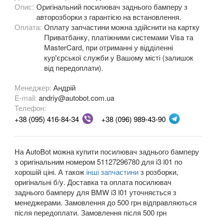
Опис:
Оригінальний посилювач заднього бамперу з
M3 E90/E92/E93
авторозборки з гарантією на встановлення.
Оплата:
Оплату запчастини можна здійснити на картку
3 Series F30, F31, F36
Приватбанку, платіжними системами Visa та
MasterCard, при отриманні у відділенні
3 Series F34
кур'єрської служби у Вашому місті (залишок
від передоплати).
M3 F80
Менеджер:
Андрій
3 Series G20/G21
E-mail:
andriy@autobot.com.ua
Телефон:
4 Series F32
+38 (095) 416-84-34
+38 (096) 989-43-90
4 Series F33
4 Series F36
На AutoBot можна купити посилювач заднього бамперу
з оригінальним номером 51127296780 для i3 l01 по
M4 F82/F83
хорошій ціні. А також
інші запчастини
з розборки,
оригінальні б/у. Доставка та оплата посилювач
5 Series E39
заднього бамперу для BMW i3 l01 уточняється з
менеджерами. Замовлення до 500 грн відправляються
M5 E39
після передоплати. Замовлення після 500 грн