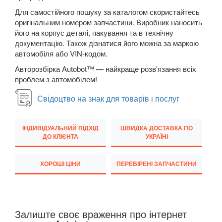
Для самостійного пошуку за каталогом скористайтесь
M5 F90
оригінальним номером запчастини. Виробник наносить
його на корпус деталі, пакування та в технічну
6 Series E63
документацію. Також дізнатися його можна за маркою
автомобіля або VIN-кодом.
6 Series E64
Авторозбірка Autobot™ — найкраще розв'язання всіх
M6 E63/E64
проблем з автомобілем!
6 Series F12
Свідоцтво на знак для товарів і послуг
6 Series F13
ІНДИВІДУАЛЬНИЙ ПІДХІД
ШВИДКА ДОСТАВКА ПО
6 Series F06
ДО КЛІЄНТА
УКРАЇНІ
M6 F12/F13/F06
ХОРОШІ ЦІНИ
ПЕРЕВІРЕНІ ЗАПЧАСТИНИ
6 Series G32
7 Series E38
Залиште своє враження про інтернет
7 Series F01/F02