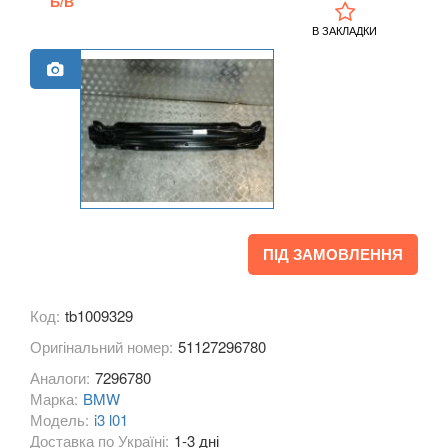
Б/В
M1 F40
В ЗАКЛАДКИ
2 Series F22
2 Series F23
2 Series F45
2 Series F46
M2 F87
ПІД ЗАМОВЛЕННЯ
2 Series F44 Gran Coupe
M2 F44 Gran Coupe
Код:
tb1009329
Оригінальний номер:
3 Series E46
51127296780
Аналоги:
7296780
M3 E46
Марка:
BMW
Модель:
i3 l01
3 Series E90, E91, E92, E93
Доставка по Україні:
1-3 дні