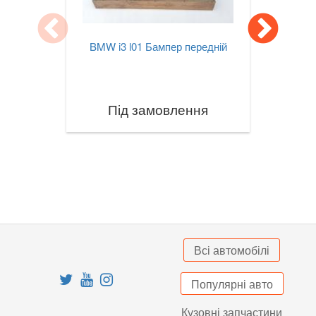
X3M III F97
BMW i3 l01 Бампер передній
X4 I F26
X4M I F26
Під замовлення
X4 II G02
X4M II F98
X5 I E53
X5 II E70
X5M II E70
Всі автомобілі
X5 III F15
Популярні авто
X5M III F85
Кузовні запчастини
X5 IV G05