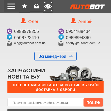
menu
star
drafts
0
0
Олег
Андрій
Б/В
В ЗАКЛАДКИ
0988978255
0954168434
0506722410
0969894390
oleg@autobot.com.ua
andriy@autobot.com.ua
drafts
drafts
Всі менеджери
КУПИТИ
ЗАПЧАСТИНИ
Оригінальний номер:
НОВІ ТА Б/У
Примітка:
ІНТЕРНЕТ МАГАЗИН АВТОЗАПЧАСТИН В УКРАЇНІ
ДОСТАВКА З ЄВРОПИ
Менеджер:
E-mail:
Телефон: