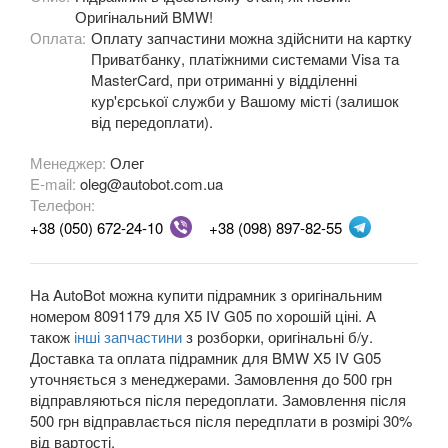
Оригінальний BMW!
M3 E90/E92/E93
Оплата:
Оплату запчастини можна здійснити на картку
Приватбанку, платіжними системами Visa та
3 Series F30, F31, F36
MasterCard, при отриманні у відділенні
кур'єрської служби у Вашому місті (залишок
3 Series F34
від передоплати).
M3 F80
Менеджер:
Олег
E-mail:
oleg@autobot.com.ua
3 Series G20/G21
Телефон:
4 Series F32
+38 (050) 672-24-10
+38 (098) 897-82-55
4 Series F33
На AutoBot можна купити підрамник з оригінальним
4 Series F36
номером 8091179 для X5 IV G05 по хорошій ціні. А
також
інші запчастини
з розборки, оригінальні б/у.
M4 F82/F83
Доставка та оплата підрамник для BMW X5 IV G05
уточняється з менеджерами. Замовлення до 500 грн
5 Series E39
відправляються після передоплати. Замовлення після
500 грн відправлається після передплати в розмірі 30%
M5 E39
від вартості.