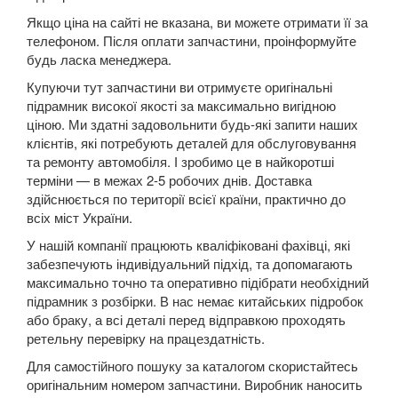
Якщо ціна на сайті не вказана, ви можете отримати її за
5 Series E60
телефоном. Після оплати запчастини, проінформуйте
5 Series E61
будь ласка менеджера.
Купуючи тут запчастини ви отримуєте оригінальні
M5 E60/E61
підрамник високої якості за максимально вигідною
ціною. Ми здатні задовольнити будь-які запити наших
5 Series F07 GT
клієнтів, які потребують деталей для обслуговування
та ремонту автомобіля. І зробимо це в найкоротші
5 Series F10
терміни — в межах 2-5 робочих днів. Доставка
здійснюється по території всієї країни, практично до
M5 F10
всіх міст України.
5 Series F11
У нашій компанії працюють кваліфіковані фахівці, які
забезпечують індивідуальний підхід, та допомагають
5 Series G30/G31
максимально точно та оперативно підібрати необхідний
підрамник з розбірки. В нас немає китайських підробок
5 Series G60/G61/G68
або браку, а всі деталі перед відправкою проходять
ретельну перевірку на працездатність.
5 Series G60/G61 mHEV
Для самостійного пошуку за каталогом скористайтесь
оригінальним номером запчастини. Виробник наносить
5 Series i5 (G60E/G61E/G68E)