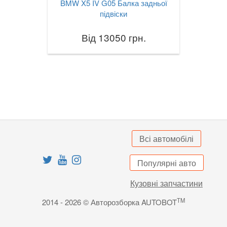
BMW X5 IV G05 Балка задньої
підвіски
X3M III F97
Від 13050 грн.
X4 I F26
X4M I F26
X4 II G02
X4M II F98
X5 I E53
Всі автомобілі
X5 II E70
X5M II E70
Популярні авто
Кузовні запчастини
X5 III F15
TM
2014 - 2026 © Авторозборка AUTOBOT
X5M III F85
X5 IV G05