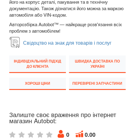
його на корпус деталі, пакування та в технічну
документацію. Також дізнатися його можна за маркою
M5 F90
автомобіля або VIN-кодом.
6 Series E63
Авторозбірка Autobot™ — найкраще розв'язання всіх
проблем з автомобілем!
6 Series E64
Свідоцтво на знак для товарів і послуг
M6 E63/E64
6 Series F12
ІНДИВІДУАЛЬНИЙ ПІДХІД
ШВИДКА ДОСТАВКА ПО
ДО КЛІЄНТА
УКРАЇНІ
6 Series F13
ХОРОШІ ЦІНИ
ПЕРЕВІРЕНІ ЗАПЧАСТИНИ
6 Series F06
M6 F12/F13/F06
6 Series G32
Залиште своє враження про інтернет
магазин Autobot:
7 Series E38
0
0.00
7 Series F01/F02