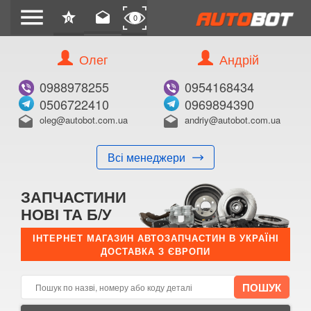
menu
star
drafts
0
0
Олег
Андрій
Б/В
В ЗАКЛАДКИ
0988978255
0954168434
0506722410
0969894390
oleg@autobot.com.ua
andriy@autobot.com.ua
drafts
drafts
Всі менеджери
КУПИТИ
ЗАПЧАСТИНИ
Оригінальний номер:
НОВІ ТА Б/У
Примітка:
ІНТЕРНЕТ МАГАЗИН АВТОЗАПЧАСТИН В УКРАЇНІ
ДОСТАВКА З ЄВРОПИ
Менеджер:
E-mail:
Телефон: