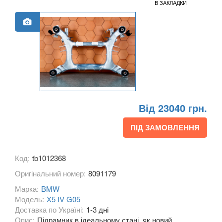
В ЗАКЛАДКИ
M1 F40
2 Series F22
2 Series F23
2 Series F45
2 Series F46
Від 23040 грн.
M2 F87
ПІД ЗАМОВЛЕННЯ
2 Series F44 Gran Coupe
M2 F44 Gran Coupe
Код:
tb1012368
3 Series E46
Оригінальний номер:
8091179
Марка:
BMW
M3 E46
Модель:
X5 IV G05
Доставка по Україні:
1-3 дні
3 Series E90, E91, E92, E93
Опис:
Підрамник в ідеальному стані, як новий.