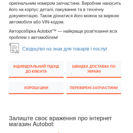
оригінальним номером запчастини. Виробник наносить
M5 F90
його на корпус деталі, пакування та в технічну
документацію. Також дізнатися його можна за маркою
6 Series E63
автомобіля або VIN-кодом.
Авторозбірка Autobot™ — найкраще розв'язання всіх
6 Series E64
проблем з автомобілем!
M6 E63/E64
Свідоцтво на знак для товарів і послуг
6 Series F12
ІНДИВІДУАЛЬНИЙ ПІДХІД
ШВИДКА ДОСТАВКА ПО
6 Series F13
ДО КЛІЄНТА
УКРАЇНІ
6 Series F06
ХОРОШІ ЦІНИ
ПЕРЕВІРЕНІ ЗАПЧАСТИНИ
M6 F12/F13/F06
6 Series G32
Залиште своє враження про інтернет
7 Series E38
магазин Autobot:
7 Series F01/F02