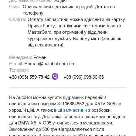
Опис:
Оригінальний підрамник передній. Деталі по
M3 E90/E92/E93
телефону
Оплата:
3 Series F30, F31, F36
Оплату запчастини можна здійснити на картку
Приватбанку, платіжними системами Visa та
3 Series F34
MasterCard, при отриманні у відділенні
кур'єрської служби у Вашому місті (залишок
M3 F80
від передоплати).
3 Series G20/G21
Менеджер:
Роман
E-mail:
Roman@autobot.com.ua
4 Series F32
Телефон:
+38 (095) 559-78-42
+38 (096) 998-63-36
4 Series F33
4 Series F36
На AutoBot можна купити підрамник передній з
оригінальним номером 31106884852 для X5 IV G05 по
M4 F82/F83
хорошій ціні. А також
інші запчастини
з розборки,
оригінальні б/у. Доставка та оплата підрамник передній
5 Series E39
для BMW X5 IV G05 уточняється з менеджерами.
Замовлення до 500 грн відправляються після
M5 E39
передоплати. Замовлення після 500 грн відправлається