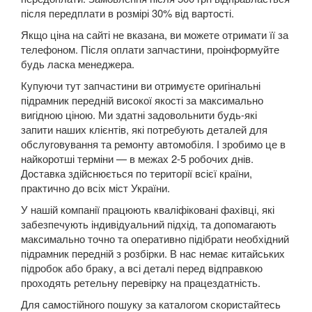
після передплати в розмірі 30% від вартості.
5 Series E60
Якщо ціна на сайті не вказана, ви можете отримати її за
5 Series E61
телефоном. Після оплати запчастини, проінформуйте
будь ласка менеджера.
M5 E60/E61
Купуючи тут запчастини ви отримуєте оригінальні
підрамник передній високої якості за максимально
5 Series F07 GT
вигідною ціною. Ми здатні задовольнити будь-які
запити наших клієнтів, які потребують деталей для
5 Series F10
обслуговування та ремонту автомобіля. І зробимо це в
найкоротші терміни — в межах 2-5 робочих днів.
M5 F10
Доставка здійснюється по території всієї країни,
практично до всіх міст України.
5 Series F11
У нашій компанії працюють кваліфіковані фахівці, які
5 Series G30/G31
забезпечують індивідуальний підхід, та допомагають
максимально точно та оперативно підібрати необхідний
5 Series G60/G61/G68
підрамник передній з розбірки. В нас немає китайських
підробок або браку, а всі деталі перед відправкою
5 Series G60/G61 mHEV
проходять ретельну перевірку на працездатність.
5 Series i5 (G60E/G61E/G68E)
Для самостійного пошуку за каталогом скористайтесь