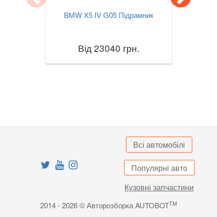
BMW X5 IV G05 Підрамник
X3M III F97
X4 I F26
Від 23040 грн.
X4M I F26
X4 II G02
X4M II F98
X5 I E53
X5 II E70
Всі автомобілі
X5M II E70
Популярні авто
X5 III F15
Кузовні запчастини
X5M III F85
TM
2014 - 2026 © Авторозборка AUTOBOT
X5 IV G05