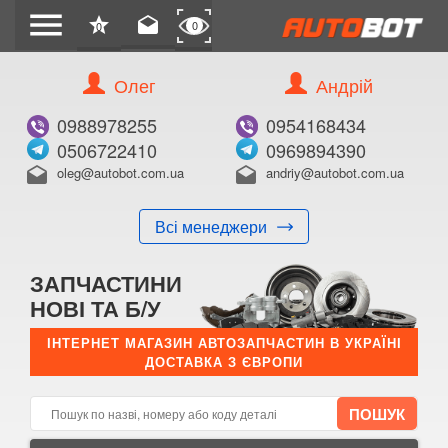
menu
star
drafts
0
0
Олег
Андрій
Б/В
В ЗАКЛАДКИ
0988978255
0954168434
0506722410
0969894390
oleg@autobot.com.ua
andriy@autobot.com.ua
drafts
drafts
Всі менеджери
КУПИТИ
ЗАПЧАСТИНИ
Оригінальний номер:
НОВІ ТА Б/У
Примітка:
ІНТЕРНЕТ МАГАЗИН АВТОЗАПЧАСТИН В УКРАЇНІ
ДОСТАВКА З ЄВРОПИ
Менеджер:
E-mail:
Телефон: