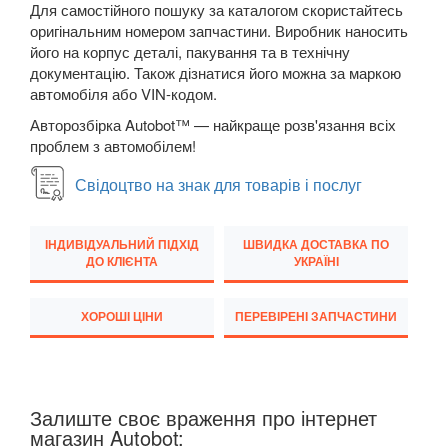
Для самостійного пошуку за каталогом скористайтесь
M5 F90
оригінальним номером запчастини. Виробник наносить
його на корпус деталі, пакування та в технічну
6 Series E63
документацію. Також дізнатися його можна за маркою
автомобіля або VIN-кодом.
6 Series E64
Авторозбірка Autobot™ — найкраще розв'язання всіх
проблем з автомобілем!
M6 E63/E64
Свідоцтво на знак для товарів і послуг
6 Series F12
6 Series F13
ІНДИВІДУАЛЬНИЙ ПІДХІД
ШВИДКА ДОСТАВКА ПО
ДО КЛІЄНТА
УКРАЇНІ
6 Series F06
M6 F12/F13/F06
ХОРОШІ ЦІНИ
ПЕРЕВІРЕНІ ЗАПЧАСТИНИ
6 Series G32
7 Series E38
Залиште своє враження про інтернет
магазин Autobot:
7 Series F01/F02