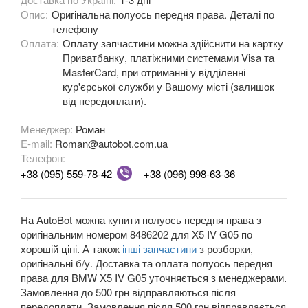
Опис:
Оригінальна полуось передня права. Деталі по
M3 E90/E92/E93
телефону
Оплата:
3 Series F30, F31, F36
Оплату запчастини можна здійснити на картку
Приватбанку, платіжними системами Visa та
3 Series F34
MasterCard, при отриманні у відділенні
кур'єрської служби у Вашому місті (залишок
M3 F80
від передоплати).
3 Series G20/G21
Менеджер:
Роман
E-mail:
Roman@autobot.com.ua
4 Series F32
Телефон:
+38 (095) 559-78-42
+38 (096) 998-63-36
4 Series F33
4 Series F36
На AutoBot можна купити полуось передня права з
оригінальним номером 8486202 для X5 IV G05 по
M4 F82/F83
хорошій ціні. А також
інші запчастини
з розборки,
оригінальні б/у. Доставка та оплата полуось передня
5 Series E39
права для BMW X5 IV G05 уточняється з менеджерами.
Замовлення до 500 грн відправляються після
M5 E39
передоплати. Замовлення після 500 грн відправлається