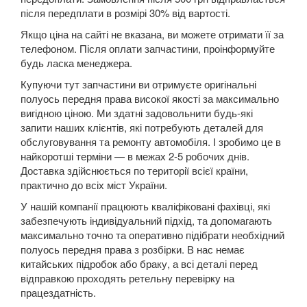
після передплати в розмірі 30% від вартості.
5 Series E60
Якщо ціна на сайті не вказана, ви можете отримати її за
5 Series E61
телефоном. Після оплати запчастини, проінформуйте
будь ласка менеджера.
M5 E60/E61
Купуючи тут запчастини ви отримуєте оригінальні
полуось передня права високої якості за максимально
5 Series F07 GT
вигідною ціною. Ми здатні задовольнити будь-які
запити наших клієнтів, які потребують деталей для
5 Series F10
обслуговування та ремонту автомобіля. І зробимо це в
найкоротші терміни — в межах 2-5 робочих днів.
M5 F10
Доставка здійснюється по території всієї країни,
практично до всіх міст України.
5 Series F11
У нашій компанії працюють кваліфіковані фахівці, які
5 Series G30/G31
забезпечують індивідуальний підхід, та допомагають
максимально точно та оперативно підібрати необхідний
5 Series G60/G61/G68
полуось передня права з розбірки. В нас немає
китайських підробок або браку, а всі деталі перед
5 Series G60/G61 mHEV
відправкою проходять ретельну перевірку на
працездатність.
5 Series i5 (G60E/G61E/G68E)