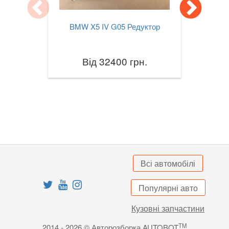
X3M III F97
BMW X5 IV G05 Редуктор
X4 I F26
X4M I F26
Від 32400 грн.
X4 II G02
X4M II F98
X5 I E53
X5 II E70
Всі автомобілі
X5M II E70
X5 III F15
Популярні авто
X5M III F85
Кузовні запчастини
TM
X5 IV G05
2014 - 2026 © Авторозборка AUTOBOT