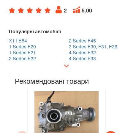
7 Series E65/E66/E67/E68
2
5.00
7 Series G11/G12
Популярні автомобілі
8 Series G14/G15/G16
X1 I E84
2 Series F45
i3 l01
1 Series F20
3 Series F30, F31, F36
1 Series F21
4 Series F32
i8 l12/l15
2 Series F22
4 Series F33
X1 I E84
Рекомендовані товари
X1 II F48
X2 F39
X3 I E83
X3 II F25
X3 III G01