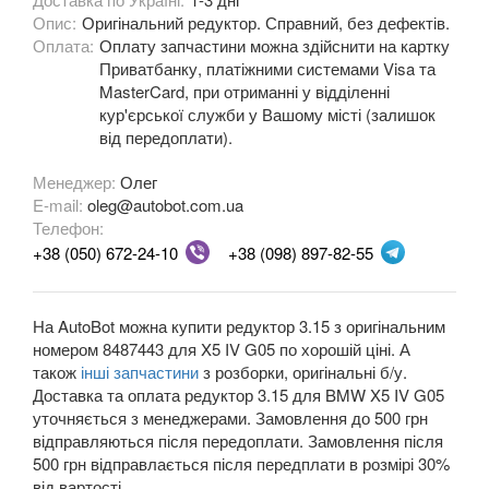
Опис:
Оригінальний редуктор. Справний, без дефектів.
M3 E90/E92/E93
Оплата:
Оплату запчастини можна здійснити на картку
3 Series F30, F31, F36
Приватбанку, платіжними системами Visa та
MasterCard, при отриманні у відділенні
3 Series F34
кур'єрської служби у Вашому місті (залишок
від передоплати).
M3 F80
Менеджер:
Олег
3 Series G20/G21
E-mail:
oleg@autobot.com.ua
Телефон:
4 Series F32
+38 (050) 672-24-10
+38 (098) 897-82-55
4 Series F33
На AutoBot можна купити редуктор 3.15 з оригінальним
4 Series F36
номером 8487443 для X5 IV G05 по хорошій ціні. А
також
інші запчастини
з розборки, оригінальні б/у.
M4 F82/F83
Доставка та оплата редуктор 3.15 для BMW X5 IV G05
уточняється з менеджерами. Замовлення до 500 грн
5 Series E39
відправляються після передоплати. Замовлення після
500 грн відправлається після передплати в розмірі 30%
M5 E39
від вартості.