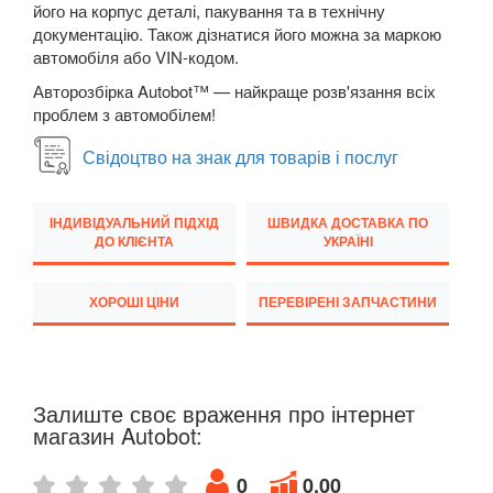
його на корпус деталі, пакування та в технічну
M5 F90
документацію. Також дізнатися його можна за маркою
автомобіля або VIN-кодом.
6 Series E63
Авторозбірка Autobot™ — найкраще розв'язання всіх
проблем з автомобілем!
6 Series E64
Свідоцтво на знак для товарів і послуг
M6 E63/E64
6 Series F12
ІНДИВІДУАЛЬНИЙ ПІДХІД
ШВИДКА ДОСТАВКА ПО
ДО КЛІЄНТА
УКРАЇНІ
6 Series F13
6 Series F06
ХОРОШІ ЦІНИ
ПЕРЕВІРЕНІ ЗАПЧАСТИНИ
M6 F12/F13/F06
6 Series G32
Залиште своє враження про інтернет
магазин Autobot:
7 Series E38
7 Series F01/F02
0
0.00