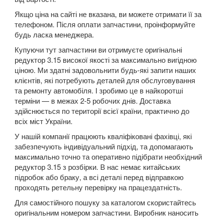
5 Series E60
Якщо ціна на сайті не вказана, ви можете отримати її за
телефоном. Після оплати запчастини, проінформуйте
5 Series E61
будь ласка менеджера.
Купуючи тут запчастини ви отримуєте оригінальні
M5 E60/E61
редуктор 3.15 високої якості за максимально вигідною
ціною. Ми здатні задовольнити будь-які запити наших
5 Series F07 GT
клієнтів, які потребують деталей для обслуговування
та ремонту автомобіля. І зробимо це в найкоротші
5 Series F10
терміни — в межах 2-5 робочих днів. Доставка
здійснюється по території всієї країни, практично до
M5 F10
всіх міст України.
5 Series F11
У нашій компанії працюють кваліфіковані фахівці, які
забезпечують індивідуальний підхід, та допомагають
5 Series G30/G31
максимально точно та оперативно підібрати необхідний
редуктор 3.15 з розбірки. В нас немає китайських
5 Series G60/G61/G68
підробок або браку, а всі деталі перед відправкою
проходять ретельну перевірку на працездатність.
5 Series G60/G61 mHEV
Для самостійного пошуку за каталогом скористайтесь
5 Series i5 (G60E/G61E/G68E)
оригінальним номером запчастини. Виробник наносить