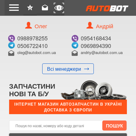
menu
star
drafts
0
0
Олег
Андрій
Б/В
В ЗАКЛАДКИ
0988978255
0954168434
0506722410
0969894390
oleg@autobot.com.ua
andriy@autobot.com.ua
drafts
drafts
Всі менеджери
КУПИТИ
ЗАПЧАСТИНИ
Оригінальний номер:
НОВІ ТА Б/У
Примітка:
ІНТЕРНЕТ МАГАЗИН АВТОЗАПЧАСТИН В УКРАЇНІ
ДОСТАВКА З ЄВРОПИ
Менеджер:
E-mail:
Телефон: