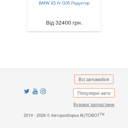
BMW X5 IV G05 Редуктор
X3M III F97
X4 I F26
Від 32400 грн.
X4M I F26
X4 II G02
X4M II F98
X5 I E53
Всі автомобілі
X5 II E70
X5M II E70
Популярні авто
X5 III F15
Кузовні запчастини
TM
X5M III F85
2014 - 2026 © Авторозборка AUTOBOT
X5 IV G05