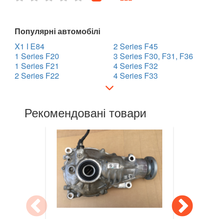
7 Series E65/E66/E67/E68
Популярні автомобілі
7 Series G11/G12
X1 I E84
2 Series F45
8 Series G14/G15/G16
1 Series F20
3 Series F30, F31, F36
1 Series F21
4 Series F32
2 Series F22
i3 l01
4 Series F33
i8 l12/l15
Рекомендовані товари
X1 I E84
X1 II F48
X2 F39
X3 I E83
X3 II F25
X3 III G01