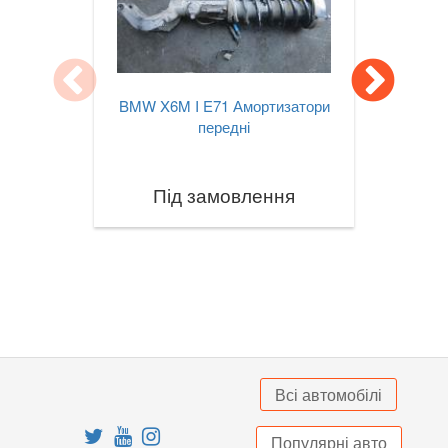
X3M III F97
X4 I F26
BMW X6M I E71 Амортизатори
X4M I F26
передні
X4 II G02
Під замовлення
X4M II F98
X5 I E53
X5 II E70
X5M II E70
X5 III F15
Всі автомобілі
X5M III F85
Популярні авто
X5 IV G05