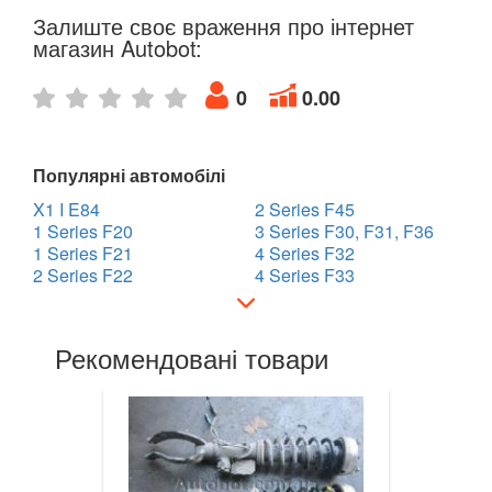
Залиште своє враження про інтернет
7 Series E65/E66/E67/E68
магазин Autobot:
7 Series G11/G12
0
0.00
8 Series G14/G15/G16
i3 l01
Популярні автомобілі
X1 I E84
2 Series F45
i8 l12/l15
1 Series F20
3 Series F30, F31, F36
1 Series F21
4 Series F32
X1 I E84
2 Series F22
4 Series F33
X1 II F48
X2 F39
Рекомендовані товари
X3 I E83
X3 II F25
X3 III G01