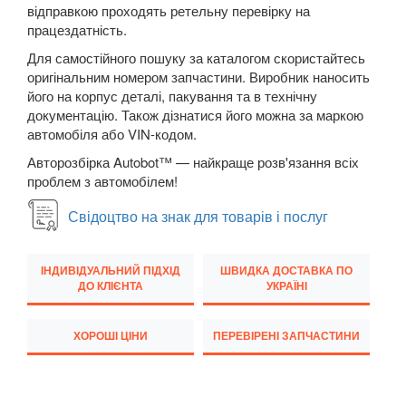
відправкою проходять ретельну перевірку на
M5 F90
працездатність.
Для самостійного пошуку за каталогом скористайтесь
6 Series E63
оригінальним номером запчастини. Виробник наносить
його на корпус деталі, пакування та в технічну
6 Series E64
документацію. Також дізнатися його можна за маркою
автомобіля або VIN-кодом.
M6 E63/E64
Авторозбірка Autobot™ — найкраще розв'язання всіх
6 Series F12
проблем з автомобілем!
6 Series F13
Свідоцтво на знак для товарів і послуг
6 Series F06
ІНДИВІДУАЛЬНИЙ ПІДХІД
ШВИДКА ДОСТАВКА ПО
M6 F12/F13/F06
ДО КЛІЄНТА
УКРАЇНІ
6 Series G32
ХОРОШІ ЦІНИ
ПЕРЕВІРЕНІ ЗАПЧАСТИНИ
7 Series E38
7 Series F01/F02