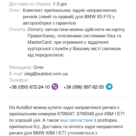
Доставка по Україні:
1-3 дні
M3 E90/E92/E93
Опис:
Комплект оригінальних задніх направляючих
ричагів (лівий та правий) для BMW X5 F15 з
3 Series F30, F31, F36
авторозборки з гарантією
Оплата:
Оплату запчастини можна здійснити на картку
3 Series F34
Приватбанку, платіжними системами Visa та
MasterCard, при отриманні у відділенні
M3 F80
кур'єрської служби у Вашому місті (залишок
від передоплати).
3 Series G20/G21
Менеджер:
Олег
4 Series F32
E-mail:
oleg@autobot.com.ua
Телефон:
4 Series F33
+38 (050) 672-24-10
+38 (098) 897-82-55
4 Series F36
M4 F82/F83
На AutoBot можна купити задні направляючі ричаги з
оригінальним номером 6795047, 6795048 для X6M I E71
5 Series E39
по хорошій ціні. А також
інші запчастини
з розборки,
оригінальні б/у. Доставка та оплата задні направляючі
M5 E39
ричаги для BMW X6M I E71 уточняється з