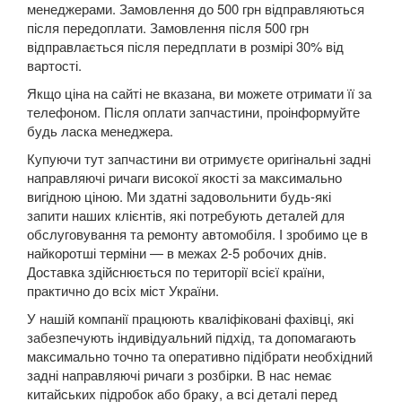
менеджерами. Замовлення до 500 грн відправляються
5 Series E60
після передоплати. Замовлення після 500 грн
відправлається після передплати в розмірі 30% від
5 Series E61
вартості.
Якщо ціна на сайті не вказана, ви можете отримати її за
M5 E60/E61
телефоном. Після оплати запчастини, проінформуйте
будь ласка менеджера.
5 Series F07 GT
Купуючи тут запчастини ви отримуєте оригінальні задні
5 Series F10
направляючі ричаги високої якості за максимально
вигідною ціною. Ми здатні задовольнити будь-які
M5 F10
запити наших клієнтів, які потребують деталей для
обслуговування та ремонту автомобіля. І зробимо це в
5 Series F11
найкоротші терміни — в межах 2-5 робочих днів.
Доставка здійснюється по території всієї країни,
5 Series G30/G31
практично до всіх міст України.
5 Series G60/G61/G68
У нашій компанії працюють кваліфіковані фахівці, які
забезпечують індивідуальний підхід, та допомагають
5 Series G60/G61 mHEV
максимально точно та оперативно підібрати необхідний
задні направляючі ричаги з розбірки. В нас немає
5 Series i5 (G60E/G61E/G68E)
китайських підробок або браку, а всі деталі перед