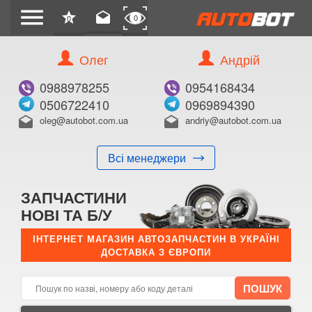
menu
star
drafts
0
0
Олег
Андрій
Б/В
В ЗАКЛАДКИ
0988978255
0954168434
0506722410
0969894390
oleg@autobot.com.ua
andriy@autobot.com.ua
drafts
drafts
Всі менеджери
КУПИТИ
ЗАПЧАСТИНИ
Оригінальний номер:
НОВІ ТА Б/У
Примітка:
ІНТЕРНЕТ МАГАЗИН АВТОЗАПЧАСТИН В УКРАЇНІ
ДОСТАВКА З ЄВРОПИ
Менеджер:
E-mail:
Телефон: