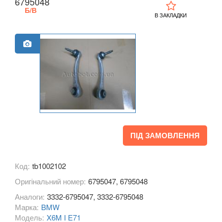
6795048
M1 F40
Б/В
В ЗАКЛАДКИ
2 Series F22
2 Series F23
2 Series F45
2 Series F46
M2 F87
2 Series F44 Gran Coupe
ПІД ЗАМОВЛЕННЯ
M2 F44 Gran Coupe
Код:
tb1002102
3 Series E46
Оригінальний номер:
6795047, 6795048
M3 E46
Аналоги:
3332-6795047, 3332-6795048
Марка:
BMW
3 Series E90, E91, E92, E93
Модель:
X6M I E71