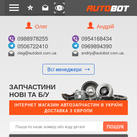
menu
star
drafts
0
0
Олег
Андрій
Б/В
В ЗАКЛАДКИ
0988978255
0954168434
0506722410
0969894390
oleg@autobot.com.ua
andriy@autobot.com.ua
drafts
drafts
Всі менеджери
КУПИТИ
ЗАПЧАСТИНИ
Оригінальний номер:
НОВІ ТА Б/У
Примітка:
ІНТЕРНЕТ МАГАЗИН АВТОЗАПЧАСТИН В УКРАЇНІ
ДОСТАВКА З ЄВРОПИ
Менеджер:
E-mail:
Телефон: