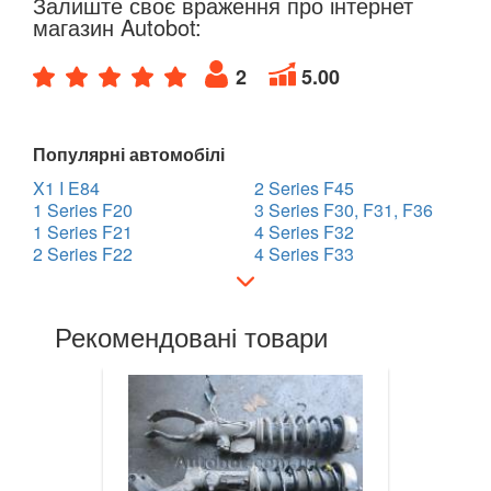
Залиште своє враження про інтернет
магазин Autobot:
7 Series E65/E66/E67/E68
2
5.00
7 Series G11/G12
8 Series G14/G15/G16
Популярні автомобілі
i3 l01
X1 I E84
2 Series F45
1 Series F20
3 Series F30, F31, F36
i8 l12/l15
1 Series F21
4 Series F32
2 Series F22
4 Series F33
X1 I E84
X1 II F48
Рекомендовані товари
X2 F39
X3 I E83
X3 II F25
X3 III G01