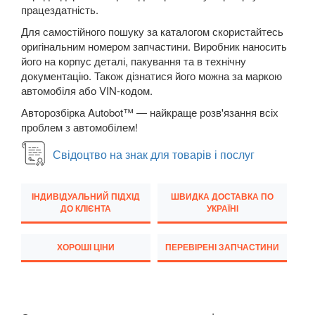
працездатність.
M5 F90
Для самостійного пошуку за каталогом скористайтесь
оригінальним номером запчастини. Виробник наносить
6 Series E63
його на корпус деталі, пакування та в технічну
документацію. Також дізнатися його можна за маркою
6 Series E64
автомобіля або VIN-кодом.
M6 E63/E64
Авторозбірка Autobot™ — найкраще розв'язання всіх
проблем з автомобілем!
6 Series F12
Свідоцтво на знак для товарів і послуг
6 Series F13
6 Series F06
ІНДИВІДУАЛЬНИЙ ПІДХІД
ШВИДКА ДОСТАВКА ПО
ДО КЛІЄНТА
УКРАЇНІ
M6 F12/F13/F06
ХОРОШІ ЦІНИ
ПЕРЕВІРЕНІ ЗАПЧАСТИНИ
6 Series G32
7 Series E38
7 Series F01/F02