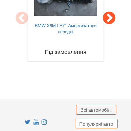
X3M III F97
X4 I F26
BMW X6M I E71 Амортизатори
передні
X4M I F26
X4 II G02
Під замовлення
X4M II F98
X5 I E53
X5 II E70
X5M II E70
X5 III F15
Всі автомобілі
X5M III F85
Популярні авто
X5 IV G05