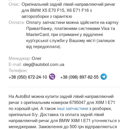
Опис:
Оригінальний задній лівий направляючий ричаг
M3 E90/E92/E93
для BMW X5 E70 F15, X6 E71 F16 з
авторозборки з гарантією
3 Series F30, F31, F36
Оплата:
Оплату запчастини можна здійснити на картку
Приватбанку, платіжними системами Visa та
3 Series F34
MasterCard, при отриманні у відділенні
кур'єрської служби у Вашому місті (залишок
M3 F80
від передоплати).
3 Series G20/G21
Менеджер:
Олег
E-mail:
oleg@autobot.com.ua
4 Series F32
Телефон:
+38 (050) 672-24-10
+38 (098) 897-82-55
4 Series F33
4 Series F36
На AutoBot можна купити задній лівий направляючий
M4 F82/F83
ричаг з оригінальним номером 6795047 для X6M I E71
по хорошій ціні. А також
інші запчастини
з розборки,
5 Series E39
оригінальні б/у. Доставка та оплата задній лівий
направляючий ричаг для BMW X6M I E71 уточняється з
M5 E39
менеджерами. Замовлення до 500 грн відправляються