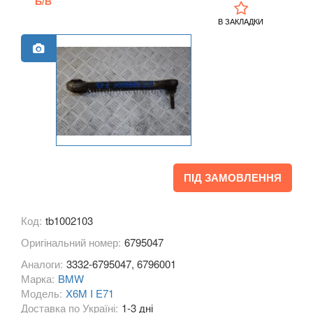
Б/В
M1 F40
В ЗАКЛАДКИ
2 Series F22
2 Series F23
2 Series F45
2 Series F46
M2 F87
ПІД ЗАМОВЛЕННЯ
2 Series F44 Gran Coupe
M2 F44 Gran Coupe
Код:
tb1002103
Оригінальний номер:
3 Series E46
6795047
Аналоги:
3332-6795047, 6796001
M3 E46
Марка:
BMW
Модель:
X6M I E71
3 Series E90, E91, E92, E93
Доставка по Україні:
1-3 дні