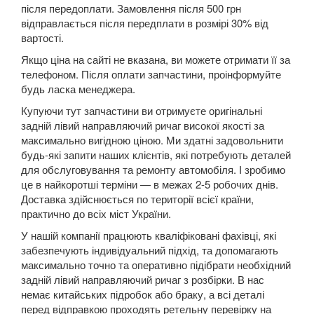
після передоплати. Замовлення після 500 грн
5 Series E60
відправлається після передплати в розмірі 30% від
вартості.
5 Series E61
Якщо ціна на сайті не вказана, ви можете отримати її за
телефоном. Після оплати запчастини, проінформуйте
M5 E60/E61
будь ласка менеджера.
5 Series F07 GT
Купуючи тут запчастини ви отримуєте оригінальні
задній лівий направляючий ричаг високої якості за
5 Series F10
максимально вигідною ціною. Ми здатні задовольнити
будь-які запити наших клієнтів, які потребують деталей
M5 F10
для обслуговування та ремонту автомобіля. І зробимо
це в найкоротші терміни — в межах 2-5 робочих днів.
5 Series F11
Доставка здійснюється по території всієї країни,
практично до всіх міст України.
5 Series G30/G31
У нашій компанії працюють кваліфіковані фахівці, які
5 Series G60/G61/G68
забезпечують індивідуальний підхід, та допомагають
максимально точно та оперативно підібрати необхідний
5 Series G60/G61 mHEV
задній лівий направляючий ричаг з розбірки. В нас
немає китайських підробок або браку, а всі деталі
5 Series i5 (G60E/G61E/G68E)
перед відправкою проходять ретельну перевірку на